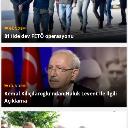
GÜNDEM
81 ilde dev FETÖ operasyonu
GÜNDEM
Kemal Kılıçdaroğlu'ndan Haluk Levent İle İlgili
Açıklama