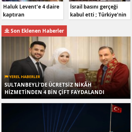
Haluk Levent'e 4 daire
İsrail basını gerçeği
kaptıran
kabul etti ; Türkiye'nin
Müteahhit soluğu
hamlesi Tel Aviv'i
savcılıkta aldı
endişelendirdi
Son Eklenen Haberler
YEREL HABERLER
SULTANBEYLİ’DE ÜCRETSİZ NİKÂH
HİZMETİNDEN 4 BİN ÇİFT FAYDALANDI