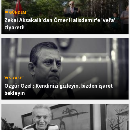
GÜNDEM
Zekai Aksakallı'dan Ömer Halisdemir'e 'vefa'
ziyareti!
SİYASET
Özgür Özel ; Kendinizi gizleyin, bizden işaret
bekleyin