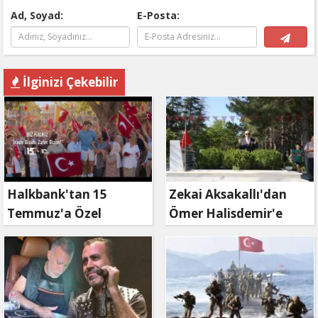
Ad, Soyad:
E-Posta:
İlginizi Çekebilir
Halkbank'tan 15
Zekai Aksakallı'dan
Temmuz'a Özel
Ömer Halisdemir'e
Reklam Filmi: "İrade
'vefa' ziyareti!
Bizim, Zafer Bizim"