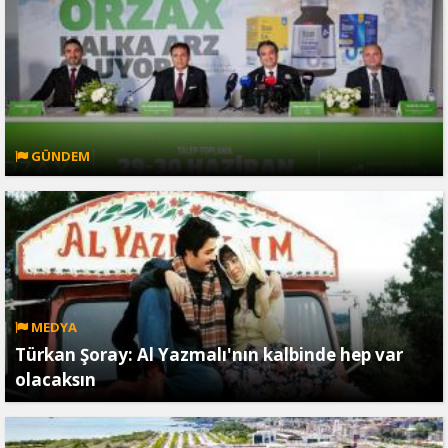
GÜNDEM
MEDYA
Türkan Şoray: Al Yazmalı'nın kalbinde hep var
olacaksın