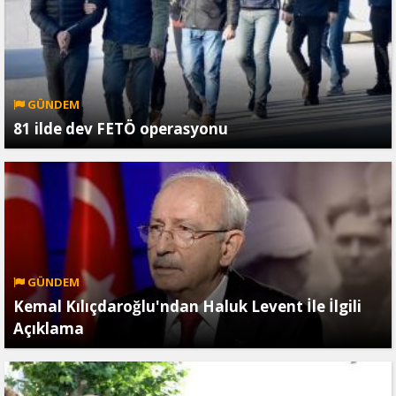
GÜNDEM
81 ilde dev FETÖ operasyonu
GÜNDEM
Kemal Kılıçdaroğlu'ndan Haluk Levent İle İlgili
Açıklama