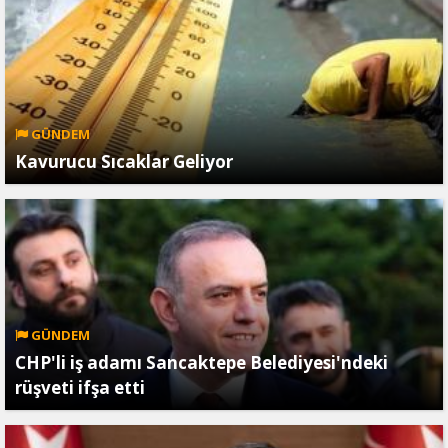
GÜNDEM
Kavurucu Sıcaklar Geliyor
GÜNDEM
CHP'li iş adamı Sancaktepe Belediyesi'ndeki
rüşveti ifşa etti