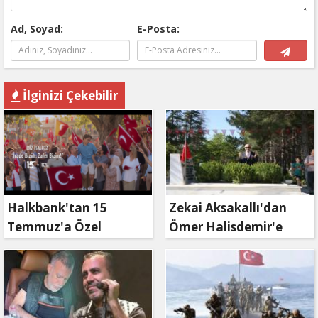
Ad, Soyad:
E-Posta:
İlginizi Çekebilir
Halkbank'tan 15
Zekai Aksakallı'dan
Temmuz'a Özel
Ömer Halisdemir'e
Reklam Filmi: "İrade
'vefa' ziyareti!
Bizim, Zafer Bizim"