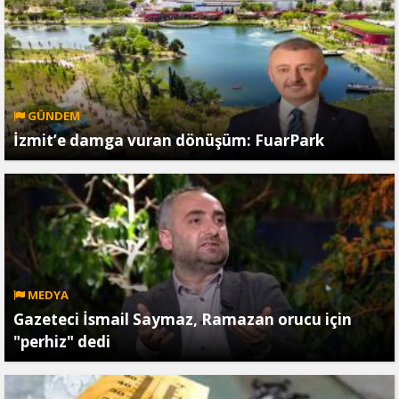
GÜNDEM
İzmit’e damga vuran dönüşüm: FuarPark
MEDYA
Gazeteci İsmail Saymaz, Ramazan orucu için
"perhiz" dedi