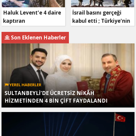
Haluk Levent'e 4 daire
İsrail basını gerçeği
kaptıran
kabul etti ; Türkiye'nin
Müteahhit soluğu
hamlesi Tel Aviv'i
savcılıkta aldı
endişelendirdi
Son Eklenen Haberler
YEREL HABERLER
SULTANBEYLİ’DE ÜCRETSİZ NİKÂH
HİZMETİNDEN 4 BİN ÇİFT FAYDALANDI