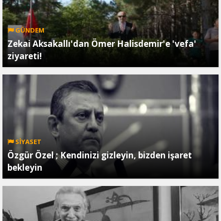
GÜNDEM
Zekai Aksakallı'dan Ömer Halisdemir'e 'vefa'
ziyareti!
SİYASET
Özgür Özel ; Kendinizi gizleyin, bizden işaret
bekleyin