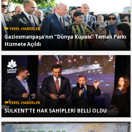
YEREL HABERLER
Gaziosmanpaşa’nın “Dünya Kupası” Temalı Parkı
Hizmete Açıldı
YEREL HABERLER
SULKENT’TE HAK SAHİPLERİ BELLİ OLDU