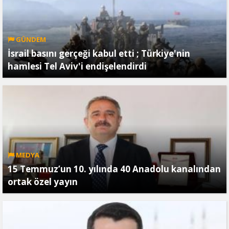
GÜNDEM
İsrail basını gerçeği kabul etti ; Türkiye'nin
hamlesi Tel Aviv'i endişelendirdi
MEDYA
15 Temmuz’un 10. yılında 40 Anadolu kanalından
ortak özel yayın