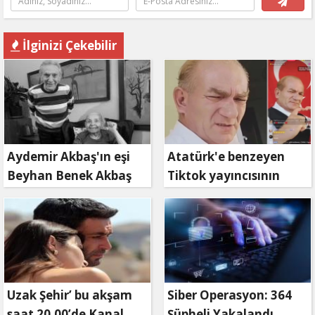
İlginizi Çekebilir
Aydemir Akbaş'ın eşi
Atatürk'e benzeyen
Beyhan Benek Akbaş
Tiktok yayıncısının
hayatını kaybetti
Keriz avı
Uzak Şehir’ bu akşam
Siber Operasyon: 364
saat 20.00’de Kanal
Şüpheli Yakalandı