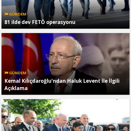
GÜNDEM
81 ilde dev FETÖ operasyonu
GÜNDEM
Kemal Kılıçdaroğlu'ndan Haluk Levent İle İlgili
Açıklama