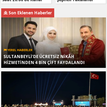
D’de!
Son Eklenen Haberler
YEREL HABERLER
SULTANBEYLİ’DE ÜCRETSİZ NİKÂH
HİZMETİNDEN 4 BİN ÇİFT FAYDALANDI