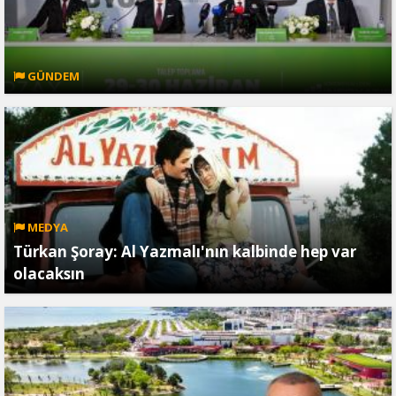
GÜNDEM
MEDYA
Türkan Şoray: Al Yazmalı'nın kalbinde hep var
olacaksın