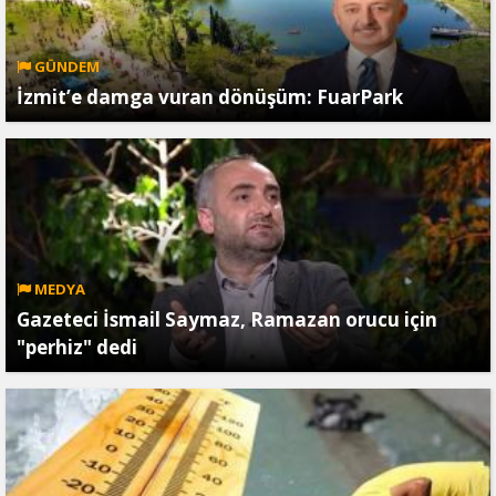
GÜNDEM
İzmit’e damga vuran dönüşüm: FuarPark
MEDYA
Gazeteci İsmail Saymaz, Ramazan orucu için
"perhiz" dedi