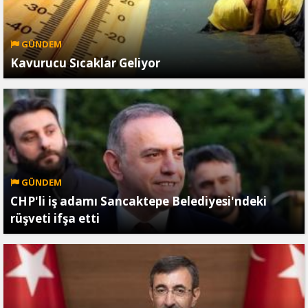
GÜNDEM
Kavurucu Sıcaklar Geliyor
GÜNDEM
CHP'li iş adamı Sancaktepe Belediyesi'ndeki
rüşveti ifşa etti