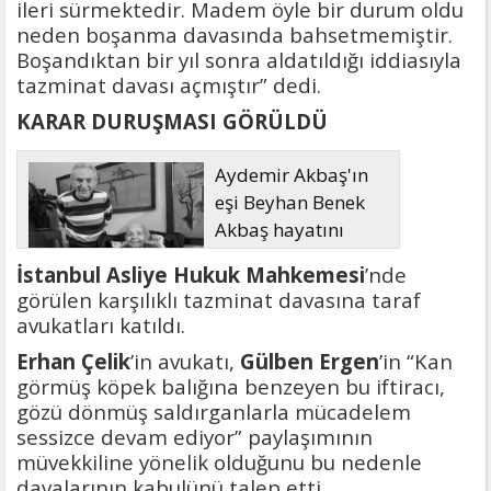
ileri sürmektedir. Madem öyle bir durum oldu
neden boşanma davasında bahsetmemiştir.
Boşandıktan bir yıl sonra aldatıldığı iddiasıyla
tazminat davası açmıştır” dedi.
KARAR DURUŞMASI GÖRÜLDÜ
Aydemir Akbaş'ın
eşi Beyhan Benek
Akbaş hayatını
kaybetti
İstanbul Asliye Hukuk Mahkemesi
’nde
görülen karşılıklı tazminat davasına taraf
avukatları katıldı.
Erhan Çelik
’in avukatı,
Gülben Ergen
’in “Kan
görmüş köpek balığına benzeyen bu iftiracı,
gözü dönmüş saldırganlarla mücadelem
sessizce devam ediyor” paylaşımının
müvekkiline yönelik olduğunu bu nedenle
davalarının kabulünü talep etti.