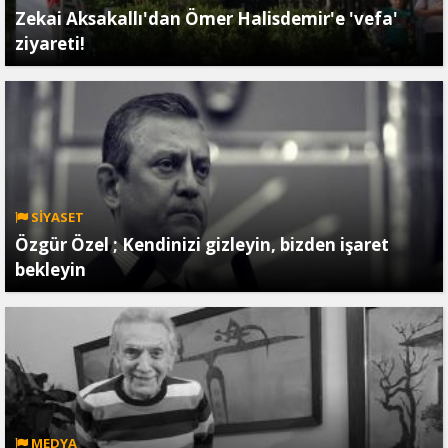
Zekai Aksakallı'dan Ömer Halisdemir'e 'vefa'
ziyareti!
SİYASET
Özgür Özel ; Kendinizi gizleyin, bizden işaret
bekleyin
MEDYA