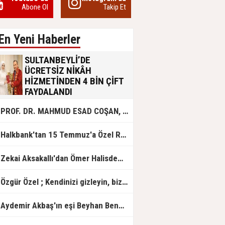
Abone Ol
Takip Et
En Yeni Haberler
SULTANBEYLİ’DE
ÜCRETSİZ NİKÂH
HİZMETİNDEN 4 BİN ÇİFT
FAYDALANDI
Sultanbeyli Belediyesi evlilik yolunda
PROF. DR. MAHMUD ESAD COŞAN, DOĞUMUNUN HİCRÎ 91. YILINDA ELAZIĞ'DA YÂD EDİLECEK
olan gençlere destek amacıyla
başlattığı ücretsiz nikâh hizmetini
sürdürüyor. Bu uygulamayı geçen yıl
Halkbank'tan 15 Temmuz'a Özel Reklam Filmi: "İrade Bizim, Zafer Bizim"
başlattıklarını belirten Sultanbeyli
Belediye Başkanı Ali Tombaş,
“Şimdiye kadar 4 bin çiftimize
Zekai Aksakallı'dan Ömer Halisdemir'e 'vefa' ziyareti!
ücretsiz hizmet vermenin
mutluluğunu yaşıyoruz” dedi.
Özgür Özel ; Kendinizi gizleyin, bizden işaret bekleyin
Aydemir Akbaş'ın eşi Beyhan Benek Akbaş hayatını kaybetti