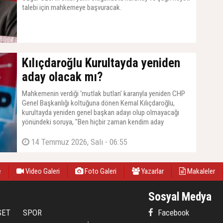
talebi için mahkemeye başvuracak.
14 Temmuz 2026, Salı - 07:11
Kılıçdaroğlu Kurultayda yeniden
aday olacak mı?
Mahkemenin verdiği ‘mutlak butlan’ kararıyla yeniden CHP
Genel Başkanlığı koltuğuna dönen Kemal Kılıçdaroğlu,
kurultayda yeniden genel başkan adayı olup olmayacağı
yönündeki soruya, "Ben hiçbir zaman kendim aday
olmadım, adaylık dilekçesi vermedim. Aday gösterilirsem
düşünürüm" yanıtını verdi.
14 Temmuz 2026, Salı - 06:55
e
Video Galeri
Foto Galeri
Yazarlar
Makaleler
Sosyal Medya
SET
SPOR
Facebook