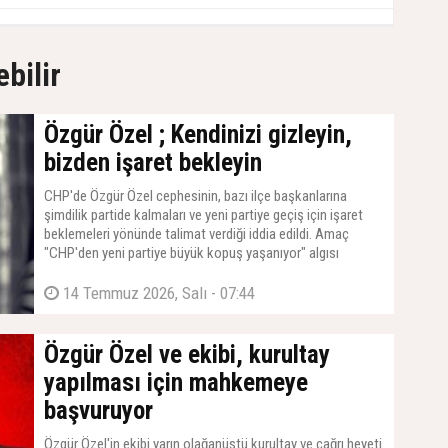
ebilir
Özgür Özel ; Kendinizi gizleyin,
bizden işaret bekleyin
CHP'de Özgür Özel cephesinin, bazı ilçe başkanlarına
şimdilik partide kalmaları ve yeni partiye geçiş için işaret
beklemeleri yönünde talimat verdiği iddia edildi. Amaç
"CHP'den yeni partiye büyük kopuş yaşanıyor" algısı
oluşturmak.
14 Temmuz 2026, Salı - 07:44
Özgür Özel ve ekibi, kurultay
yapılması için mahkemeye
başvuruyor
Özgür Özel'in ekibi yarın olağanüstü kurultay ve çağrı heyeti