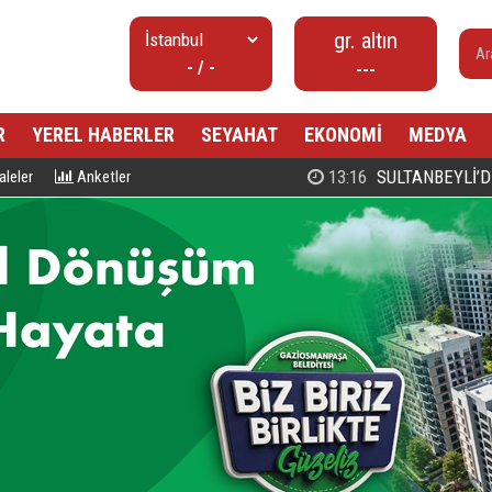
gr. altın
- / -
---
R
YEREL HABERLER
SEYAHAT
EKONOMİ
MEDYA
00:27
PROF. DR. MAHMUD ESAD COŞ
leler
Anketler