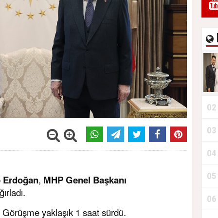
02
03
04
05
p Erdoğan
,
MHP Genel Başkanı
ğırladı.
06
 Görüşme yaklaşık 1 saat sürdü.