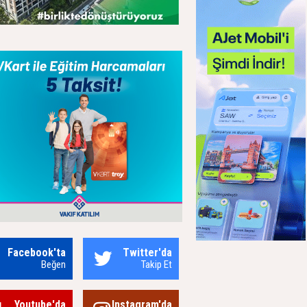
Facebook'ta
Twitter'da
Beğen
Takip Et
Youtube'da
Instagram'da