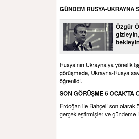
GÜNDEM RUSYA-UKRAYNA S
Özgür Öz
gizleyin
bekleyi
Rusya'nın Ukrayna'ya yönelik iş
görüşmede, Ukrayna-Rusya savaş
öğrenildi.
SON GÖRÜŞME 5 OCAK'TA 
Erdoğan ile Bahçeli son olarak 
gerçekleştirmişler ve gündeme il