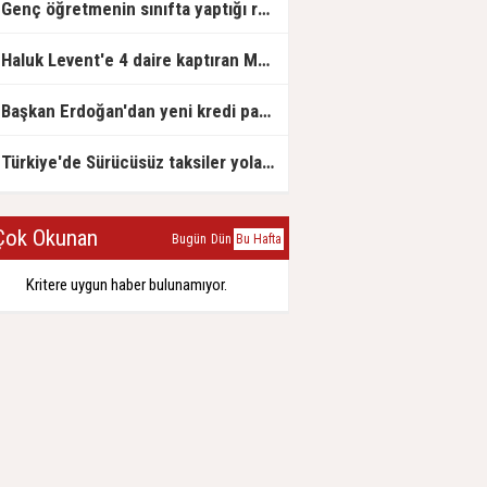
Genç öğretmenin sınıfta yaptığı rezil paylaşım
Haluk Levent'e 4 daire kaptıran Müteahhit soluğu savcılıkta aldı
Başkan Erdoğan'dan yeni kredi paketi müjdesi: 6 ay geri ödemesiz, 36 ay vadeli
Türkiye'de Sürücüsüz taksiler yola çıkmaya hazırlanıyor
ok Okunan
Bugün
Dün
Bu Hafta
Kritere uygun haber bulunamıyor.