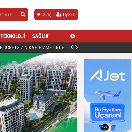
Giriş
Üye Ol
TEKNOLOJİ
SAĞLIK
AN, DOĞUMUNUN HİCRÎ 91. YILINDA ELAZIĞ'DA YÂD EDİLECEK