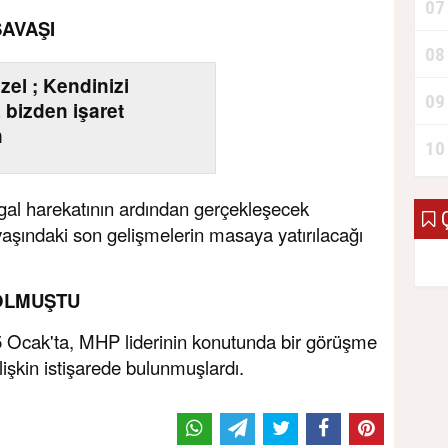
07
AVAŞI
08
el ; Kendinizi
09
, bizden işaret
n
10
gal harekatının ardından gerçekleşecek
Ç
ındaki son gelişmelerin masaya yatırılacağı
OLMUŞTU
5 Ocak'ta, MHP liderinin konutunda bir görüşme
işkin istişarede bulunmuşlardı.