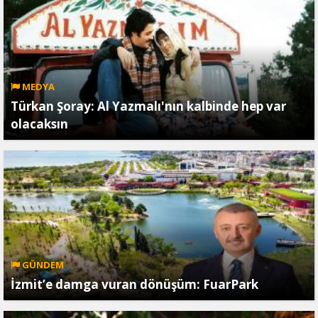
MEDYA
Türkan Şoray: Al Yazmalı'nın kalbinde hep var
olacaksın
GÜNDEM
İzmit’e damga vuran dönüşüm: FuarPark