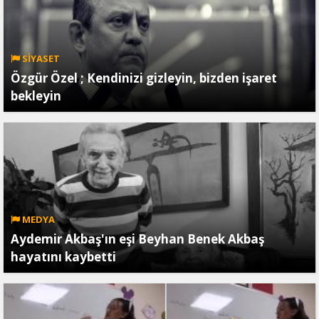
SİYASET
Özgür Özel ; Kendinizi gizleyin, bizden işaret
bekleyin
MEDYA
Aydemir Akbaş'ın eşi Beyhan Benek Akbaş
hayatını kaybetti