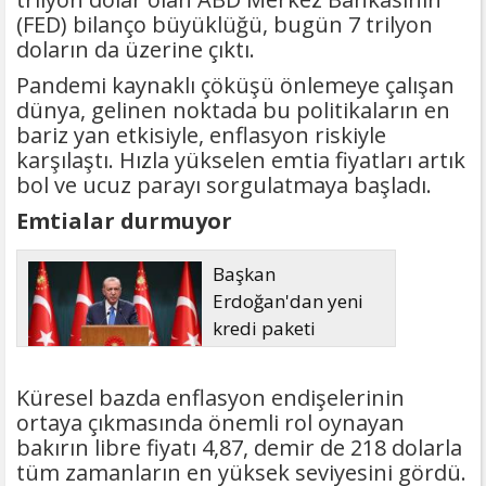
(FED) bilanço büyüklüğü, bugün 7 trilyon
doların da üzerine çıktı.
Pandemi kaynaklı çöküşü önlemeye çalışan
dünya, gelinen noktada bu politikaların en
bariz yan etkisiyle, enflasyon riskiyle
karşılaştı. Hızla yükselen emtia fiyatları artık
bol ve ucuz parayı sorgulatmaya başladı.
Emtialar durmuyor
Başkan
Erdoğan'dan yeni
kredi paketi
müjdesi: 6 ay geri
ödemesiz, 36 ay vadeli
Küresel bazda enflasyon endişelerinin
ortaya çıkmasında önemli rol oynayan
bakırın libre fiyatı 4,87, demir de 218 dolarla
tüm zamanların en yüksek seviyesini gördü.