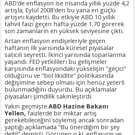
ABD'de enflasyon ise nisanda yıllık yüzde 4,2
artışla, Eylül 2008'den bu yana en güçlü
artışını kaydetti. Bu etkiyle ABD 10 yıllık
tahvil faizi geçen hafta yüzde 1,70 görerek
son zamanların en yüksek seviyesine çıktı.
Artan enflasyon endişeleriyle geçen
haftanın ilk yarısında küresel piyasalar
satıcılı seyretti. İkinci yarısında toparlanma
yaşandı. FED yetkilileri bu gelişmeler
karşısında enflasyondaki yükselişin "geçici"
olduğunu ve "bol likidite" politikasında
değişimine sebep olması için henüz yeterli
bulunmadığını duyurdu. Bu açıklamalar
piyasaları şimdilik sakinleştirdi.
Yakın geçmişte
ABD Hazine Bakanı
Yellen,
faizlerde bir miktar artış
gerekebileceğini söylemiş ancak sonradan
yaptığı açıklamada "Bu önerdiğim bir şey
değil" demişti. Görünen o ki, enflasyon ve