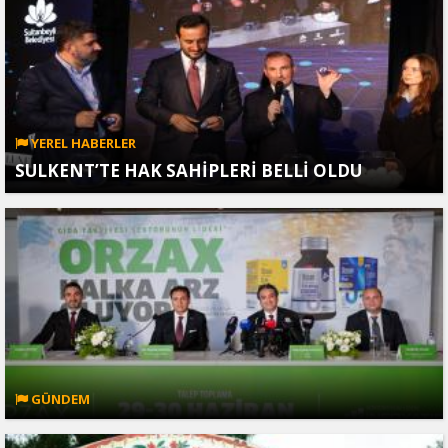
YEREL HABERLER
SULKENT’TE HAK SAHİPLERİ BELLİ OLDU
GÜNDEM