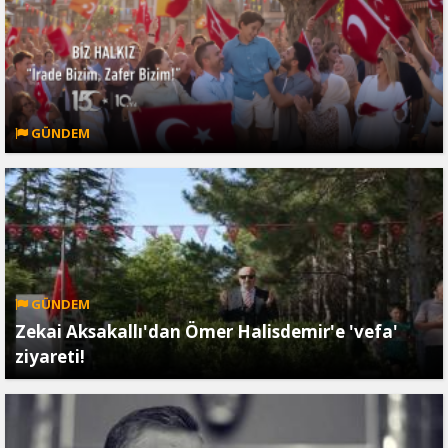
GÜNDEM
GÜNDEM
Zekai Aksakallı'dan Ömer Halisdemir'e 'vefa'
ziyareti!