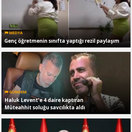
MEDYA
Genç öğretmenin sınıfta yaptığı rezil paylaşım
GÜNDEM
Haluk Levent'e 4 daire kaptıran
Müteahhit soluğu savcılıkta aldı