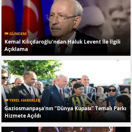
GÜNDEM
Kemal Kılıçdaroğlu'ndan Haluk Levent İle İlgili
Açıklama
YEREL HABERLER
Gaziosmanpaşa’nın “Dünya Kupası” Temalı Parkı
Hizmete Açıldı