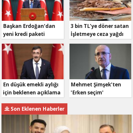
Başkan Erdoğan'dan
3 bin TL’ye döner satan
yeni kredi paketi
İşletmeye ceza yağdı
müjdesi: 6 ay geri
ödemesiz, 36 ay vadeli
En düşük emekli aylığı
Mehmet Şimşek'ten
için beklenen açıklama
'Erken seçim'
geldi
açıklaması!
Son Eklenen Haberler