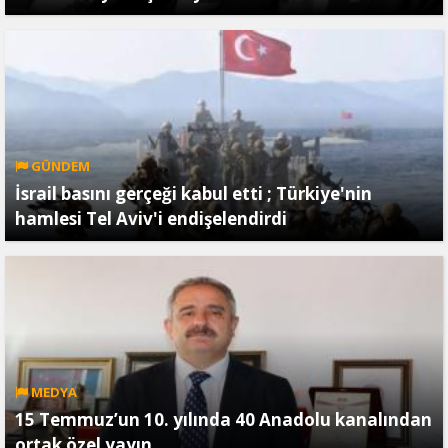
GÜNDEM
İsrail basını gerçeği kabul etti ; Türkiye'nin
hamlesi Tel Aviv'i endişelendirdi
MEDYA
15 Temmuz’un 10. yılında 40 Anadolu kanalından
ortak özel yayın