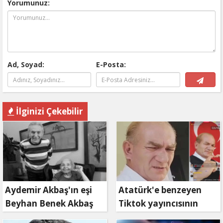
Yorumunuz:
Ad, Soyad:
E-Posta:
İlginizi Çekebilir
Aydemir Akbaş'ın eşi
Atatürk'e benzeyen
Beyhan Benek Akbaş
Tiktok yayıncısının
hayatını kaybetti
Keriz avı