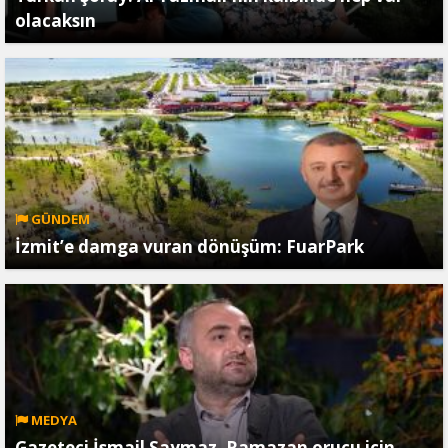
olacaksın
GÜNDEM
İzmit’e damga vuran dönüşüm: FuarPark
MEDYA
Gazeteci İsmail Saymaz, Ramazan orucu için