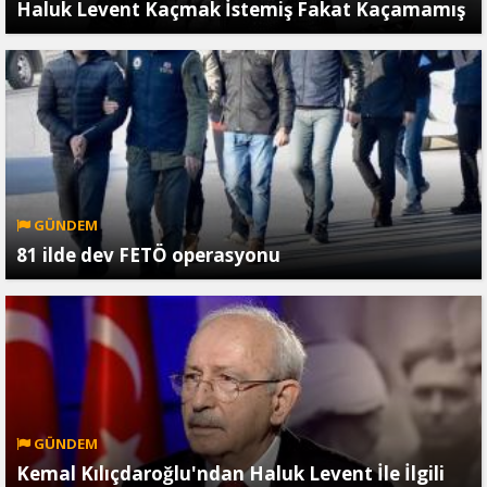
Haluk Levent Kaçmak İstemiş Fakat Kaçamamış
GÜNDEM
81 ilde dev FETÖ operasyonu
GÜNDEM
Kemal Kılıçdaroğlu'ndan Haluk Levent İle İlgili