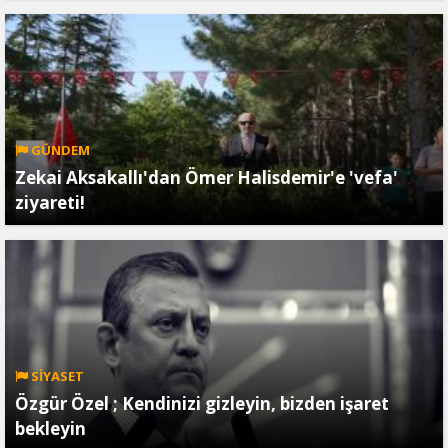
GÜNDEM
Zekai Aksakallı'dan Ömer Halisdemir'e 'vefa'
ziyareti!
SİYASET
Özgür Özel ; Kendinizi gizleyin, bizden işaret
bekleyin