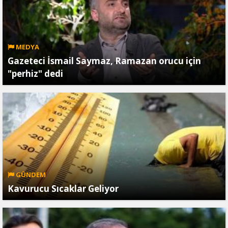
MEDYA
Gazeteci İsmail Saymaz, Ramazan orucu için
"perhiz" dedi
GÜNDEM
Kavurucu Sıcaklar Geliyor