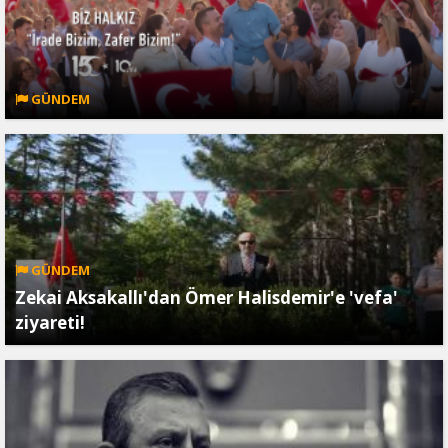
GÜNDEM
GÜNDEM
Zekai Aksakallı'dan Ömer Halisdemir'e 'vefa'
ziyareti!