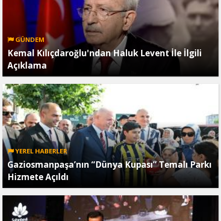
GÜNDEM
Kemal Kılıçdaroğlu'ndan Haluk Levent İle İlgili
Açıklama
YEREL HABERLER
Gaziosmanpaşa’nın “Dünya Kupası” Temalı Parkı
Hizmete Açıldı