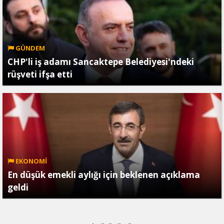
GÜNDEM
CHP'li iş adamı Sancaktepe Belediyesi'ndeki
rüşveti ifşa etti
EKONOMİ
En düşük emekli aylığı için beklenen açıklama
geldi