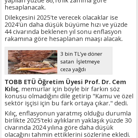
yapılan yüzde 86,16’lık zamma göre
hesaplanacak.
Dilekçesini 2025'te verecek olacaklar ise
2024'ün daha düşük büyüme hızı ve yüzde
44 civarında beklenen yıl sonu enflasyon
rakamına göre hesaplanan maaşı alacak.
3 bin TL’ye döner
satan İşletmeye
ceza yağdı
TOBB ETÜ Öğretim Üyesi Prof. Dr. Cem
Kılıç
, memurlar için böyle bir farkın söz
konusu olmadığını dile getirip "Kamu ve özel
sektör işçisi için bu fark ortaya çıkar." dedi.
Kılıç, enflasyonun yaratmış olduğu durumla
birlikte 2025'teki aylıkların yaklaşık yüzde 30
civarında 2024 yılına göre daha düşük
olacağını tahmin ettiklerini sözlerine ekledi.