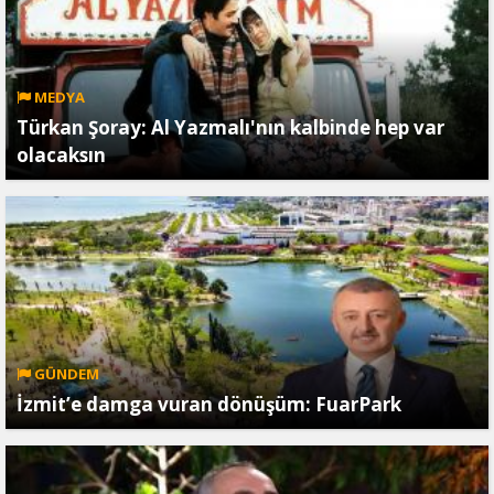
MEDYA
Türkan Şoray: Al Yazmalı'nın kalbinde hep var
olacaksın
GÜNDEM
İzmit’e damga vuran dönüşüm: FuarPark