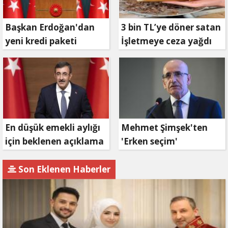
Başkan Erdoğan'dan
3 bin TL’ye döner satan
yeni kredi paketi
İşletmeye ceza yağdı
müjdesi: 6 ay geri
ödemesiz, 36 ay vadeli
En düşük emekli aylığı
Mehmet Şimşek'ten
için beklenen açıklama
'Erken seçim'
geldi
açıklaması!
Son Eklenen Haberler