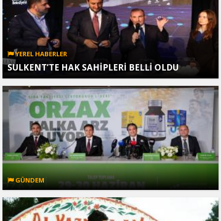
YEREL HABERLER
SULKENT’TE HAK SAHİPLERİ BELLİ OLDU
GÜNDEM