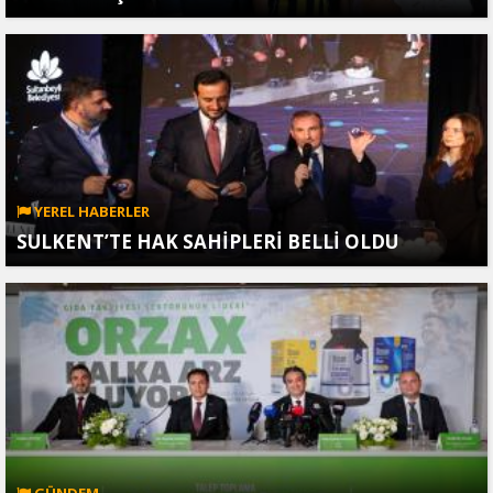
YEREL HABERLER
SULKENT’TE HAK SAHİPLERİ BELLİ OLDU