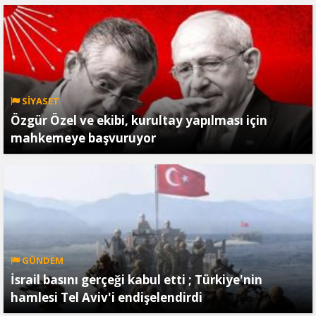
SİYASET
Özgür Özel ve ekibi, kurultay yapılması için
mahkemeye başvuruyor
GÜNDEM
İsrail basını gerçeği kabul etti ; Türkiye'nin
hamlesi Tel Aviv'i endişelendirdi