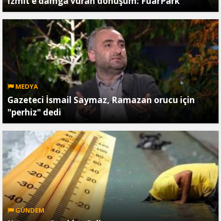
İzmit’e damga vuran dönüşüm: FuarPark
MEDYA
Gazeteci İsmail Saymaz, Ramazan orucu için
"perhiz" dedi
GÜNDEM