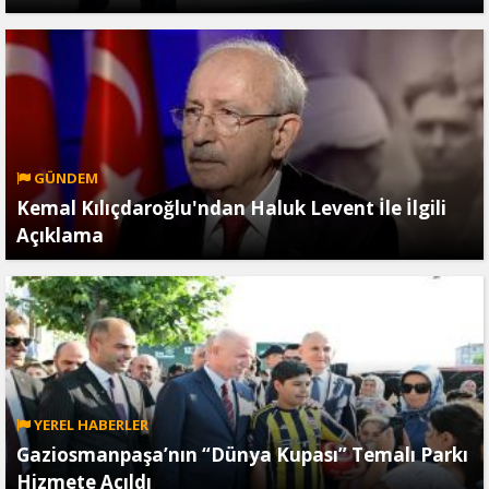
GÜNDEM
Kemal Kılıçdaroğlu'ndan Haluk Levent İle İlgili
Açıklama
YEREL HABERLER
Gaziosmanpaşa’nın “Dünya Kupası” Temalı Parkı
Hizmete Açıldı