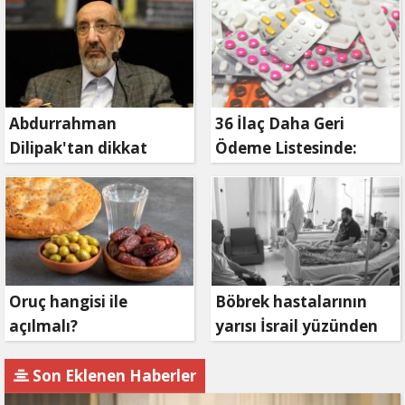
Abdurrahman
36 İlaç Daha Geri
Dilipak'tan dikkat
Ödeme Listesinde:
çeken çıkış
Bakan Işıkhan Duyurdu
Oruç hangisi ile
Böbrek hastalarının
açılmalı?
yarısı İsrail yüzünden
hayatını kaybetti
Son Eklenen Haberler