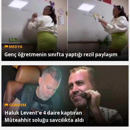
MEDYA
Genç öğretmenin sınıfta yaptığı rezil paylaşım
GÜNDEM
Haluk Levent'e 4 daire kaptıran
Müteahhit soluğu savcılıkta aldı