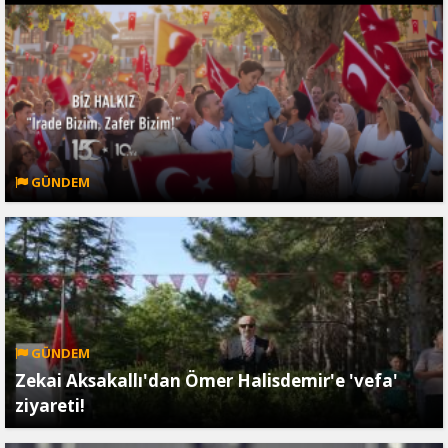
GÜNDEM
GÜNDEM
Zekai Aksakallı'dan Ömer Halisdemir'e 'vefa'
ziyareti!