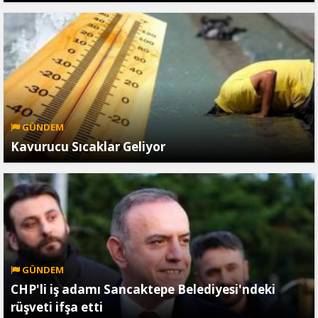
GÜNDEM
Kavurucu Sıcaklar Geliyor
GÜNDEM
CHP'li iş adamı Sancaktepe Belediyesi'ndeki
rüşveti ifşa etti