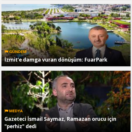
GÜNDEM
İzmit’e damga vuran dönüşüm: FuarPark
MEDYA
Gazeteci İsmail Saymaz, Ramazan orucu için
"perhiz" dedi