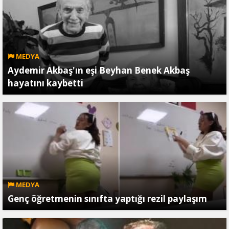
MEDYA
Aydemir Akbaş'ın eşi Beyhan Benek Akbaş
hayatını kaybetti
MEDYA
Genç öğretmenin sınıfta yaptığı rezil paylaşım