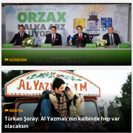
GÜNDEM
MEDYA
Türkan Şoray: Al Yazmalı'nın kalbinde hep var
olacaksın