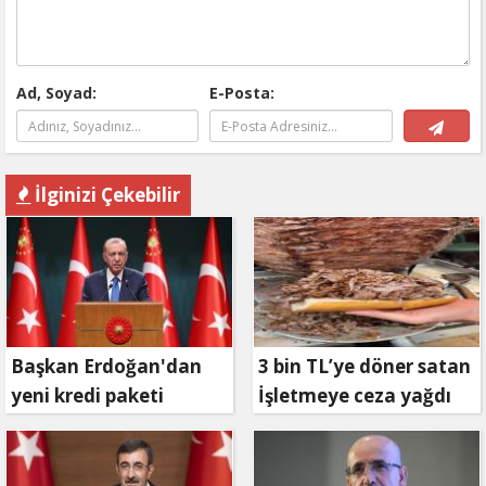
Ad, Soyad:
E-Posta:
İlginizi Çekebilir
Başkan Erdoğan'dan
3 bin TL’ye döner satan
yeni kredi paketi
İşletmeye ceza yağdı
müjdesi: 6 ay geri
ödemesiz, 36 ay vadeli