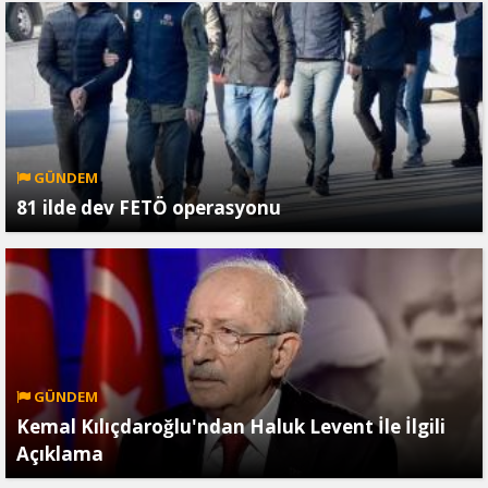
GÜNDEM
81 ilde dev FETÖ operasyonu
GÜNDEM
Kemal Kılıçdaroğlu'ndan Haluk Levent İle İlgili
Açıklama