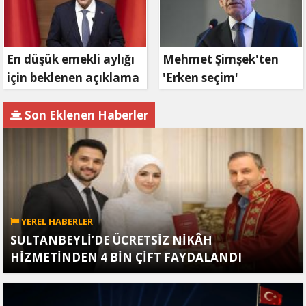
En düşük emekli aylığı
Mehmet Şimşek'ten
için beklenen açıklama
'Erken seçim'
geldi
açıklaması!
Son Eklenen Haberler
YEREL HABERLER
SULTANBEYLİ’DE ÜCRETSİZ NİKÂH
HİZMETİNDEN 4 BİN ÇİFT FAYDALANDI