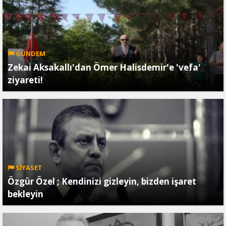
GÜNDEM
Zekai Aksakallı'dan Ömer Halisdemir'e 'vefa'
ziyareti!
SİYASET
Özgür Özel ; Kendinizi gizleyin, bizden işaret
bekleyin