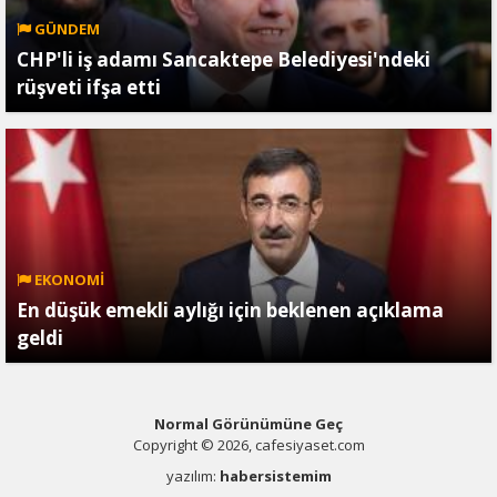
GÜNDEM
CHP'li iş adamı Sancaktepe Belediyesi'ndeki
rüşveti ifşa etti
EKONOMİ
En düşük emekli aylığı için beklenen açıklama
geldi
Normal Görünümüne Geç
Copyright © 2026, cafesiyaset.com
yazılım:
habersistemim