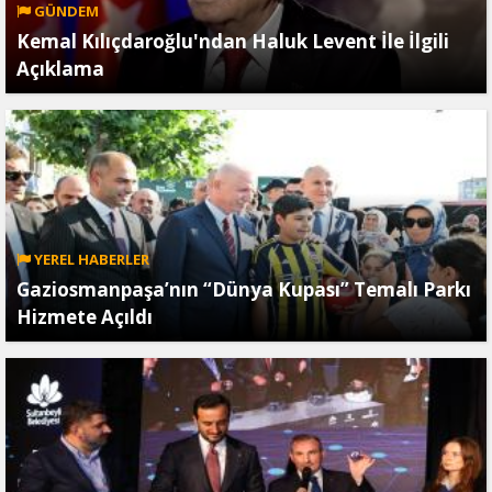
GÜNDEM
Kemal Kılıçdaroğlu'ndan Haluk Levent İle İlgili
Açıklama
YEREL HABERLER
Gaziosmanpaşa’nın “Dünya Kupası” Temalı Parkı
Hizmete Açıldı