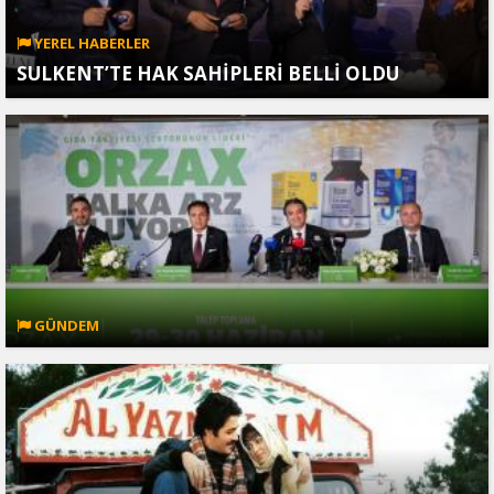
YEREL HABERLER
SULKENT’TE HAK SAHİPLERİ BELLİ OLDU
GÜNDEM