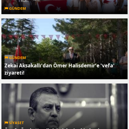
GÜNDEM
GÜNDEM
Zekai Aksakallı'dan Ömer Halisdemir'e 'vefa'
ziyareti!
SİYASET