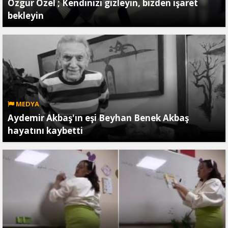
Özgür Özel ; Kendinizi gizleyin, bizden işaret
bekleyin
MEDYA
Aydemir Akbaş'ın eşi Beyhan Benek Akbaş
hayatını kaybetti