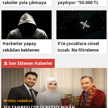
taksiler yola çıkmaya
yayılıyor: "50.000 TL
hazırlanıyor
ödüllü" dolandırıcılık
girişimi!
Hackerlar yapay
X’te çocuklara cinsel
zekâdan beklenen
tuzak: Ne filtreleme
etkiyi alamıyor
var ne de yaş
kısıtlaması!
Son Eklenen Haberler
YEREL HABERLER
SULTANBEYLİ’DE ÜCRETSİZ NİKÂH