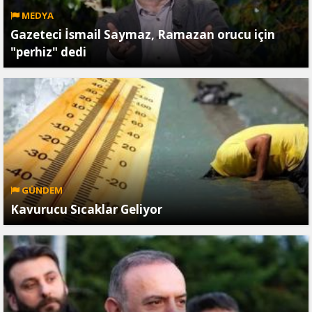
MEDYA
Gazeteci İsmail Saymaz, Ramazan orucu için
"perhiz" dedi
GÜNDEM
Kavurucu Sıcaklar Geliyor