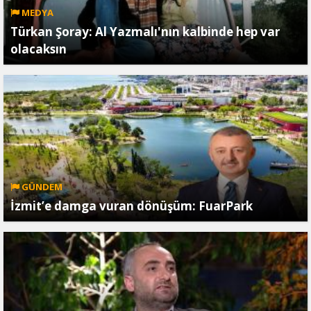
MEDYA
Türkan Şoray: Al Yazmalı'nın kalbinde hep var
olacaksın
GÜNDEM
İzmit’e damga vuran dönüşüm: FuarPark