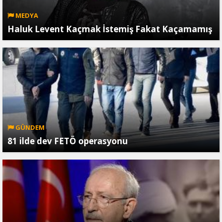
MEDYA
Haluk Levent Kaçmak İstemiş Fakat Kaçamamış
GÜNDEM
81 ilde dev FETÖ operasyonu