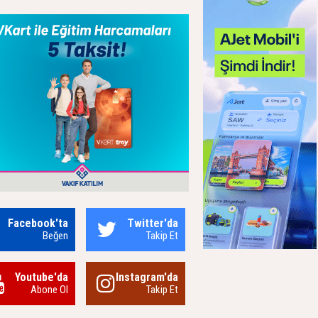
Facebook'ta
Twitter'da
Beğen
Takip Et
Youtube'da
Instagram'da
Abone Ol
Takip Et