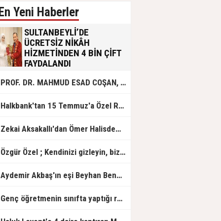
En Yeni Haberler
SULTANBEYLİ’DE
ÜCRETSİZ NİKÂH
HİZMETİNDEN 4 BİN ÇİFT
FAYDALANDI
Sultanbeyli Belediyesi evlilik yolunda
PROF. DR. MAHMUD ESAD COŞAN, DOĞUMUNUN HİCRÎ 91. YILINDA ELAZIĞ'DA YÂD EDİLECEK
olan gençlere destek amacıyla
başlattığı ücretsiz nikâh hizmetini
sürdürüyor. Bu uygulamayı geçen yıl
Halkbank'tan 15 Temmuz'a Özel Reklam Filmi: "İrade Bizim, Zafer Bizim"
başlattıklarını belirten Sultanbeyli
Belediye Başkanı Ali Tombaş,
“Şimdiye kadar 4 bin çiftimize
Zekai Aksakallı'dan Ömer Halisdemir'e 'vefa' ziyareti!
ücretsiz hizmet vermenin
mutluluğunu yaşıyoruz” dedi.
Özgür Özel ; Kendinizi gizleyin, bizden işaret bekleyin
Aydemir Akbaş'ın eşi Beyhan Benek Akbaş hayatını kaybetti
Genç öğretmenin sınıfta yaptığı rezil paylaşım