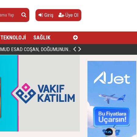
Giriş
Üye Ol
TEKNOLOJİ
SAĞLIK
AN, DOĞUMUNUN HİCRÎ 91. YILINDA ELAZIĞ'DA YÂD EDİLECEK