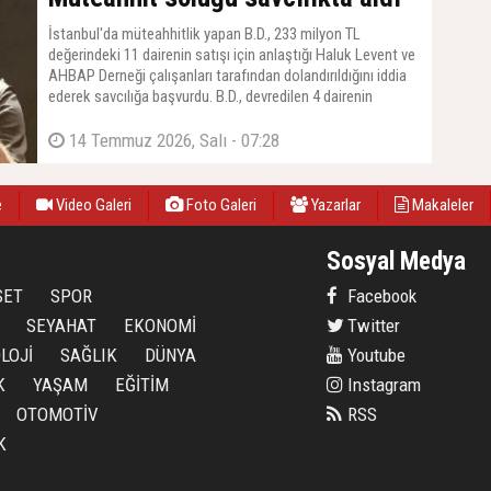
İstanbul'da müteahhitlik yapan B.D., 233 milyon TL
değerindeki 11 dairenin satışı için anlaştığı Haluk Levent ve
AHBAP Derneği çalışanları tarafından dolandırıldığını iddia
ederek savcılığa başvurdu. B.D., devredilen 4 dairenin
ödemesinin yapılmadığını belirtti.
14 Temmuz 2026, Salı - 07:28
e
Video Galeri
Foto Galeri
Yazarlar
Makaleler
Sosyal Medya
SET
SPOR
Facebook
SEYAHAT
EKONOMİ
Twitter
LOJİ
SAĞLIK
DÜNYA
Youtube
K
YAŞAM
EĞİTİM
Instagram
OTOMOTİV
RSS
K