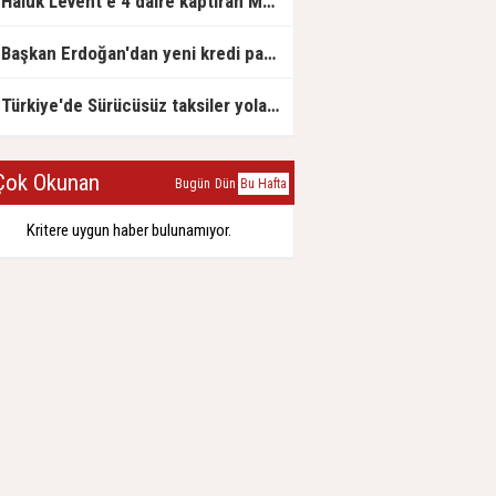
Haluk Levent'e 4 daire kaptıran Müteahhit soluğu savcılıkta aldı
Başkan Erdoğan'dan yeni kredi paketi müjdesi: 6 ay geri ödemesiz, 36 ay vadeli
Türkiye'de Sürücüsüz taksiler yola çıkmaya hazırlanıyor
ok Okunan
Bugün
Dün
Bu Hafta
Kritere uygun haber bulunamıyor.