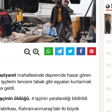
02
03
04
aziyaret
mahallesinde depremde hasar gören
05
n işçilerin tencere tabak gibi eşyaları kurtarmak
a geldi.
06
işçinin öldüğü
, 4 işçinin yaralandığı bildirildi.
07
fabrikası, Kahramanmaraş'taki iki büyük