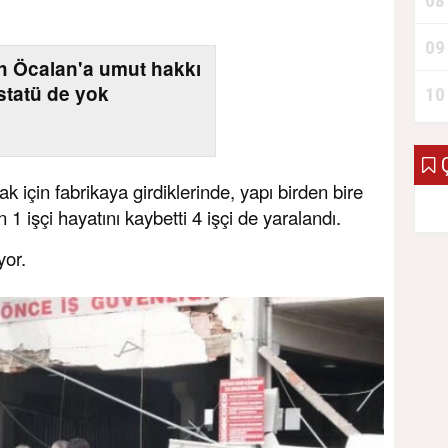
08
09
h Öcalan'a umut hakkı
statü de yok
10
Ç
ak için fabrikaya girdiklerinde, yapı birden bire
 işçi hayatını kaybetti 4 işçi de yaralandı.
yor.