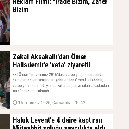
Reklam Filmi: "İrade Bizim, Zafer
Bizim"
19 Temmuz 2026, Pazar - 17:19
Zekai Aksakallı'dan Ömer
Halisdemir'e 'vefa' ziyareti!
FETÖ'nün 15 Temmuz 2016'daki darbe girişimi sırasında
hain darbeciler tarafından şehit edilen Ömer Halisdemir,
darbe girişiminin 10. yılında vatandaşlar ve silah arkadaşları
tarafından unutulmadı.
15 Temmuz 2026, Çarşamba - 10:42
Haluk Levent'e 4 daire kaptıran
Müteahhit soluğu savcılıkta aldı