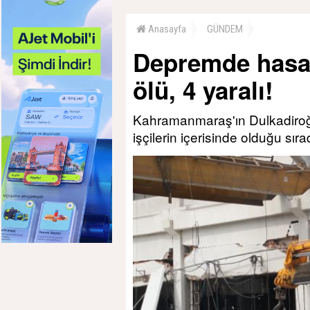
Anasayfa
GÜNDEM
Depremde hasar
ölü, 4 yaralı!
Kahramanmaraş'ın Dulkadiroğ
işçilerin içerisinde olduğu sır