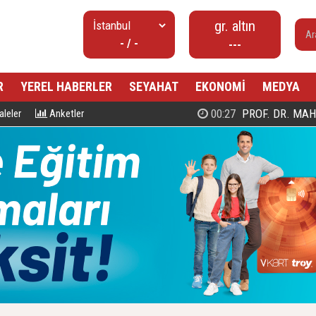
gr. altın
- / -
---
R
YEREL HABERLER
SEYAHAT
EKONOMİ
MEDYA
00:27
PROF. DR. MAHMUD ESAD COŞ
leler
Anketler