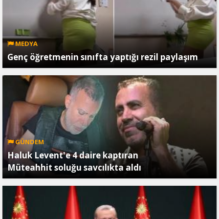
MEDYA
Genç öğretmenin sınıfta yaptığı rezil paylaşım
GÜNDEM
Haluk Levent'e 4 daire kaptıran
Müteahhit soluğu savcılıkta aldı