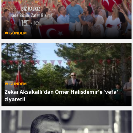
GÜNDEM
GÜNDEM
Zekai Aksakallı'dan Ömer Halisdemir'e 'vefa'
ziyareti!