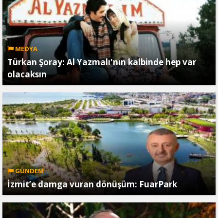
MEDYA
Türkan Şoray: Al Yazmalı'nın kalbinde hep var
olacaksın
GÜNDEM
İzmit’e damga vuran dönüşüm: FuarPark