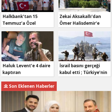
Halkbank'tan 15
Zekai Aksakallı'dan
Temmuz'a Özel
Ömer Halisdemir'e
Reklam Filmi: "İrade
'vefa' ziyareti!
Bizim, Zafer Bizim"
Haluk Levent'e 4 daire
İsrail basını gerçeği
kaptıran
kabul etti ; Türkiye'nin
Müteahhit soluğu
hamlesi Tel Aviv'i
savcılıkta aldı
endişelendirdi
Son Eklenen Haberler