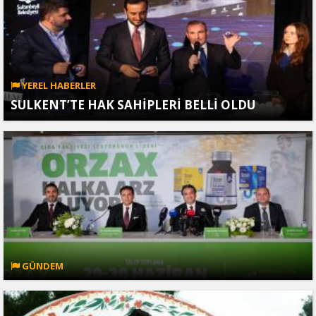
YEREL HABERLER
SULKENT’TE HAK SAHİPLERİ BELLİ OLDU
GÜNDEM