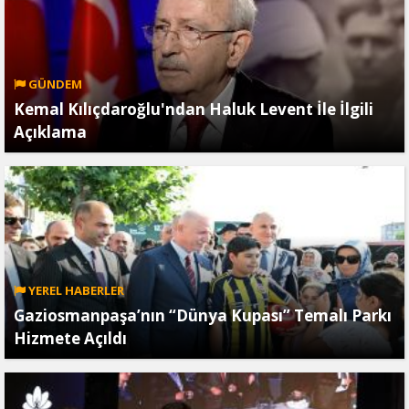
GÜNDEM
Kemal Kılıçdaroğlu'ndan Haluk Levent İle İlgili
Açıklama
YEREL HABERLER
Gaziosmanpaşa’nın “Dünya Kupası” Temalı Parkı
Hizmete Açıldı