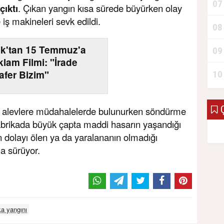
07
çıktı
. Çıkan yangın kısa sürede büyürken olay
 iş makineleri sevk edildi.
08
k'tan 15 Temmuz'a
09
lam Filmi: "İrade
afer Bizim"
10
Ç
eri alevlere müdahalelerde bulunurken söndürme
fabrikada büyük çapta maddi hasarın yaşandığı
 dolayı ölen ya da yaralananın olmadığı
ma sürüyor.
ka yangını