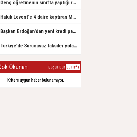
Genç öğretmenin sınıfta yaptığı rezil paylaşım
Haluk Levent'e 4 daire kaptıran Müteahhit soluğu savcılıkta aldı
Başkan Erdoğan'dan yeni kredi paketi müjdesi: 6 ay geri ödemesiz, 36 ay vadeli
Türkiye'de Sürücüsüz taksiler yola çıkmaya hazırlanıyor
ok Okunan
Bugün
Dün
Bu Hafta
Kritere uygun haber bulunamıyor.