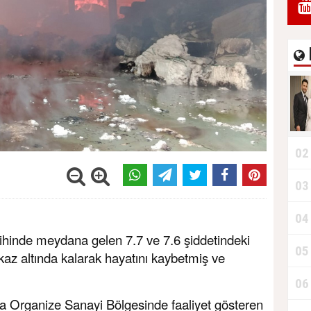
02
03
04
rihinde meydana gelen 7.7 ve 7.6 şiddetindeki
05
az altında kalarak hayatını kaybetmiş ve
06
da Organize Sanayi Bölgesinde faaliyet gösteren