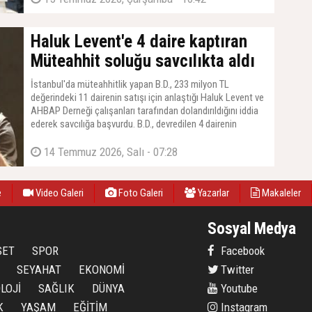
Haluk Levent'e 4 daire kaptıran
Müteahhit soluğu savcılıkta aldı
İstanbul'da müteahhitlik yapan B.D., 233 milyon TL
değerindeki 11 dairenin satışı için anlaştığı Haluk Levent ve
AHBAP Derneği çalışanları tarafından dolandırıldığını iddia
ederek savcılığa başvurdu. B.D., devredilen 4 dairenin
ödemesinin yapılmadığını belirtti.
14 Temmuz 2026, Salı - 07:28
e
Video Galeri
Foto Galeri
Yazarlar
Makaleler
Sosyal Medya
SET
SPOR
Facebook
SEYAHAT
EKONOMİ
Twitter
LOJİ
SAĞLIK
DÜNYA
Youtube
K
YAŞAM
EĞİTİM
Instagram