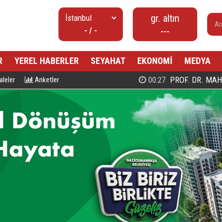
gr. altın
- / -
---
R
YEREL HABERLER
SEYAHAT
EKONOMİ
MEDYA
00:27
PROF. DR. MAHMUD ESAD COŞ
leler
Anketler