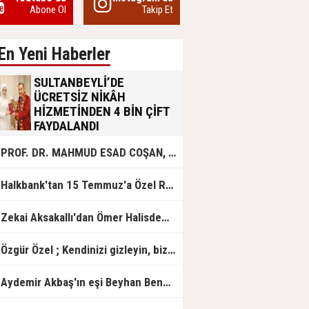
Abone Ol
Takip Et
En Yeni Haberler
SULTANBEYLİ’DE
ÜCRETSİZ NİKÂH
HİZMETİNDEN 4 BİN ÇİFT
FAYDALANDI
Sultanbeyli Belediyesi evlilik yolunda
PROF. DR. MAHMUD ESAD COŞAN, DOĞUMUNUN HİCRÎ 91. YILINDA ELAZIĞ'DA YÂD EDİLECEK
olan gençlere destek amacıyla
başlattığı ücretsiz nikâh hizmetini
sürdürüyor. Bu uygulamayı geçen yıl
Halkbank'tan 15 Temmuz'a Özel Reklam Filmi: "İrade Bizim, Zafer Bizim"
başlattıklarını belirten Sultanbeyli
Belediye Başkanı Ali Tombaş,
“Şimdiye kadar 4 bin çiftimize
Zekai Aksakallı'dan Ömer Halisdemir'e 'vefa' ziyareti!
ücretsiz hizmet vermenin
mutluluğunu yaşıyoruz” dedi.
Özgür Özel ; Kendinizi gizleyin, bizden işaret bekleyin
Aydemir Akbaş'ın eşi Beyhan Benek Akbaş hayatını kaybetti