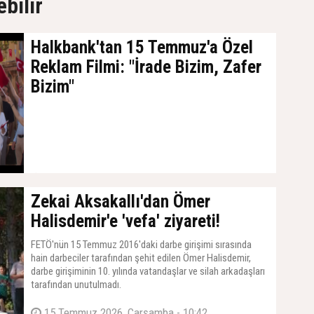
ebilir
Halkbank'tan 15 Temmuz'a Özel
Reklam Filmi: "İrade Bizim, Zafer
Bizim"
19 Temmuz 2026, Pazar - 17:19
Zekai Aksakallı'dan Ömer
Halisdemir'e 'vefa' ziyareti!
FETÖ'nün 15 Temmuz 2016'daki darbe girişimi sırasında
hain darbeciler tarafından şehit edilen Ömer Halisdemir,
darbe girişiminin 10. yılında vatandaşlar ve silah arkadaşları
tarafından unutulmadı.
15 Temmuz 2026, Çarşamba - 10:42