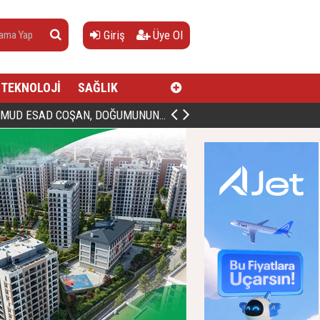
Giriş
Üye Ol
TEKNOLOJİ
SAĞLIK
AN, DOĞUMUNUN HİCRÎ 91. YILINDA ELAZIĞ'DA YÂD EDİLECEK