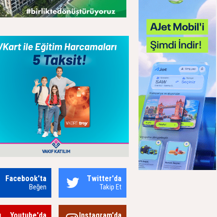
Facebook'ta
Twitter'da
Beğen
Takip Et
Youtube'da
Instagram'da