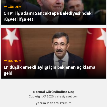
GÜNDEM
CHP'li iş adamı Sancaktepe Belediyesi'ndeki
rüşveti ifşa etti
EKONOMİ
En düşük emekli aylığı için beklenen açıklama
geldi
Normal Görünümüne Geç
Copyright © 2026, cafesiyaset.com
yazılım:
habersistemim