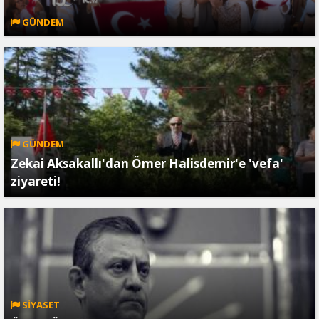
GÜNDEM
GÜNDEM
Zekai Aksakallı'dan Ömer Halisdemir'e 'vefa'
ziyareti!
SİYASET