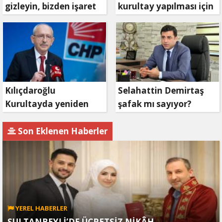
gizleyin, bizden işaret
kurultay yapılması için
bekleyin
mahkemeye
başvuruyor
Kılıçdaroğlu
Selahattin Demirtaş
Kurultayda yeniden
şafak mı sayıyor?
aday olacak mı?
Son Eklenen Haberler
YEREL HABERLER
SULTANBEYLİ’DE ÜCRETSİZ NİKÂH