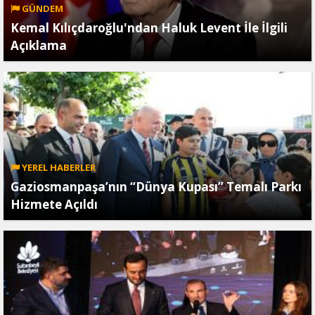
GÜNDEM
Kemal Kılıçdaroğlu'ndan Haluk Levent İle İlgili
Açıklama
YEREL HABERLER
Gaziosmanpaşa’nın “Dünya Kupası” Temalı Parkı
Hizmete Açıldı