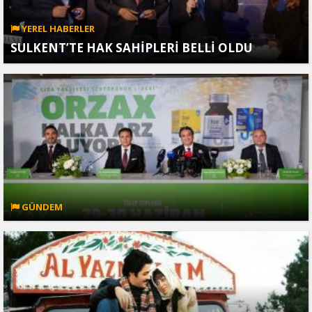
YEREL HABERLER
SULKENT’TE HAK SAHİPLERİ BELLİ OLDU
GÜNDEM