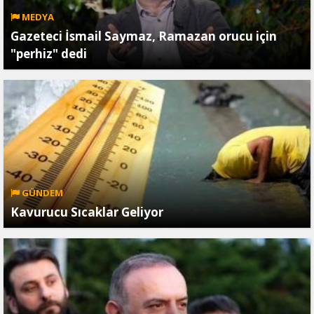
MEDYA
Gazeteci İsmail Saymaz, Ramazan orucu için
"perhiz" dedi
GÜNDEM
Kavurucu Sıcaklar Geliyor