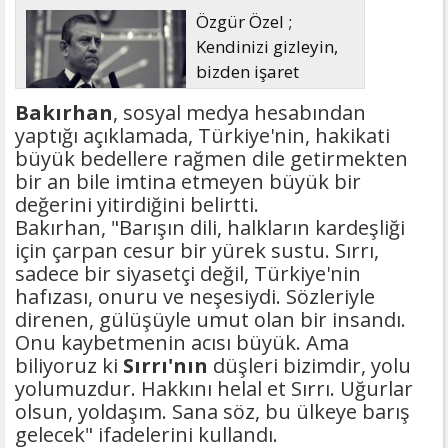
Özgür Özel ;
Kendinizi gizleyin,
bizden işaret
bekleyin
Bakırhan
, sosyal medya hesabından
yaptığı açıklamada, Türkiye'nin, hakikati
büyük bedellere rağmen dile getirmekten
bir an bile imtina etmeyen büyük bir
değerini yitirdiğini belirtti.
Bakırhan, "Barışın dili, halkların kardeşliği
için çarpan cesur bir yürek sustu. Sırrı,
sadece bir siyasetçi değil, Türkiye'nin
hafızası, onuru ve neşesiydi. Sözleriyle
direnen, gülüşüyle umut olan bir insandı.
Onu kaybetmenin acısı büyük. Ama
biliyoruz ki
Sırrı'nın
düşleri bizimdir, yolu
yolumuzdur. Hakkını helal et Sırrı. Uğurlar
olsun, yoldaşım. Sana söz, bu ülkeye barış
gelecek" ifadelerini kullandı.