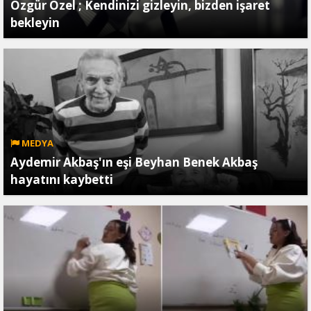
Özgür Özel ; Kendinizi gizleyin, bizden işaret
bekleyin
MEDYA
Aydemir Akbaş'ın eşi Beyhan Benek Akbaş
hayatını kaybetti