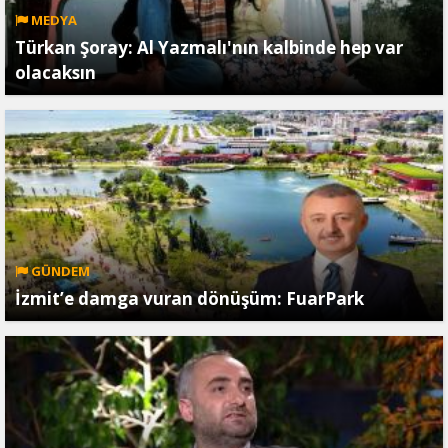
MEDYA
Türkan Şoray: Al Yazmalı'nın kalbinde hep var
olacaksın
GÜNDEM
İzmit’e damga vuran dönüşüm: FuarPark