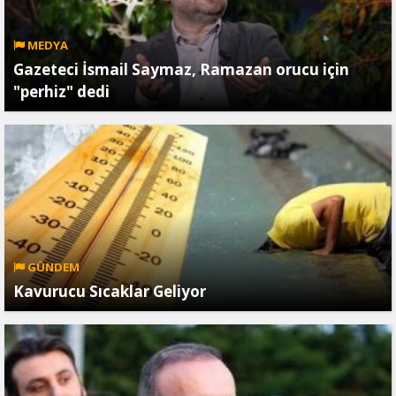
MEDYA
Gazeteci İsmail Saymaz, Ramazan orucu için
"perhiz" dedi
GÜNDEM
Kavurucu Sıcaklar Geliyor