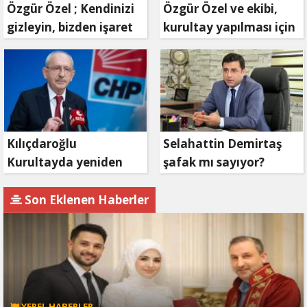
Özgür Özel ; Kendinizi
Özgür Özel ve ekibi,
gizleyin, bizden işaret
kurultay yapılması için
bekleyin
mahkemeye
başvuruyor
Kılıçdaroğlu
Selahattin Demirtaş
Kurultayda yeniden
şafak mı sayıyor?
aday olacak mı?
Son Eklenen Haberler
YEREL HABERLER