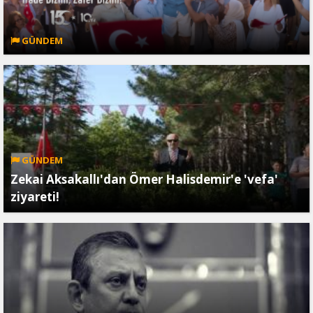
GÜNDEM
GÜNDEM
Zekai Aksakallı'dan Ömer Halisdemir'e 'vefa'
ziyareti!