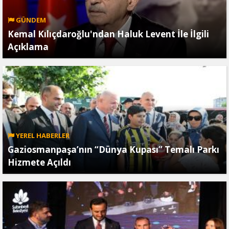
GÜNDEM
Kemal Kılıçdaroğlu'ndan Haluk Levent İle İlgili
Açıklama
YEREL HABERLER
Gaziosmanpaşa’nın “Dünya Kupası” Temalı Parkı
Hizmete Açıldı