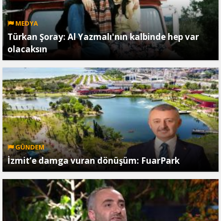
MEDYA
Türkan Şoray: Al Yazmalı'nın kalbinde hep var
olacaksın
GÜNDEM
İzmit’e damga vuran dönüşüm: FuarPark