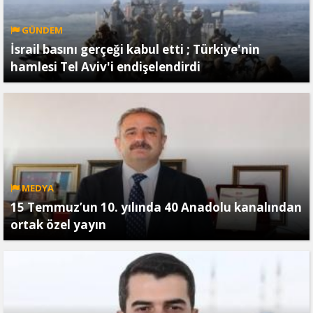
GÜNDEM
İsrail basını gerçeği kabul etti ; Türkiye'nin
hamlesi Tel Aviv'i endişelendirdi
MEDYA
15 Temmuz’un 10. yılında 40 Anadolu kanalından
ortak özel yayın