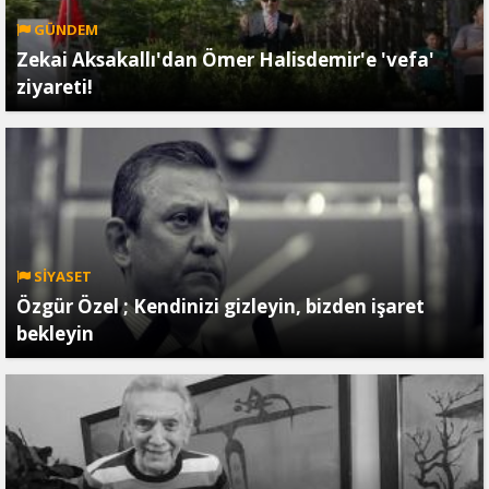
GÜNDEM
Zekai Aksakallı'dan Ömer Halisdemir'e 'vefa'
ziyareti!
SİYASET
Özgür Özel ; Kendinizi gizleyin, bizden işaret
bekleyin