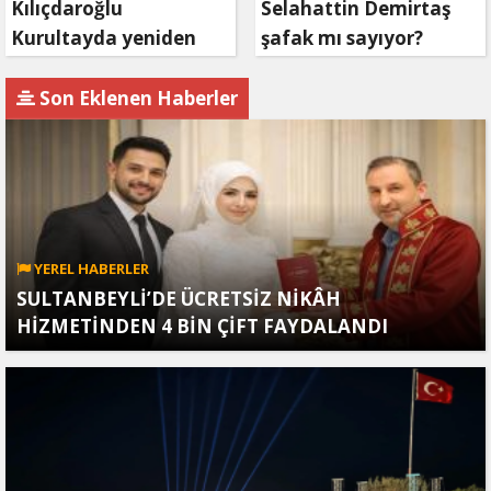
Kılıçdaroğlu
Selahattin Demirtaş
Kurultayda yeniden
şafak mı sayıyor?
aday olacak mı?
Son Eklenen Haberler
YEREL HABERLER
SULTANBEYLİ’DE ÜCRETSİZ NİKÂH
HİZMETİNDEN 4 BİN ÇİFT FAYDALANDI