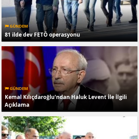
GÜNDEM
81 ilde dev FETÖ operasyonu
GÜNDEM
Kemal Kılıçdaroğlu'ndan Haluk Levent İle İlgili
Açıklama