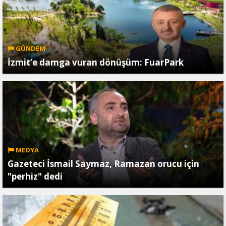
GÜNDEM
İzmit’e damga vuran dönüşüm: FuarPark
MEDYA
Gazeteci İsmail Saymaz, Ramazan orucu için
"perhiz" dedi