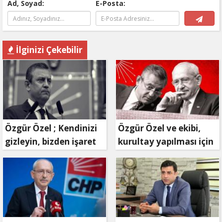
Ad, Soyad:
E-Posta:
İlginizi Çekebilir
Özgür Özel ; Kendinizi
Özgür Özel ve ekibi,
gizleyin, bizden işaret
kurultay yapılması için
bekleyin
mahkemeye
başvuruyor