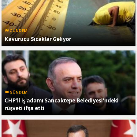
GÜNDEM
Kavurucu Sıcaklar Geliyor
GÜNDEM
CHP'li iş adamı Sancaktepe Belediyesi'ndeki
rüşveti ifşa etti