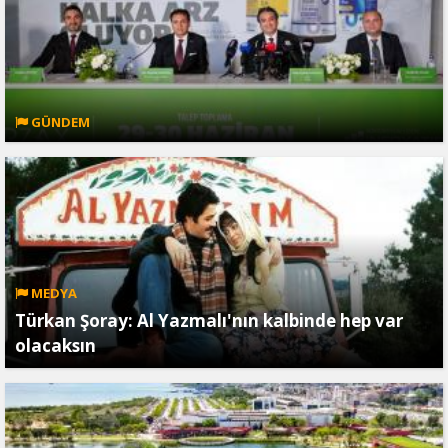
GÜNDEM
MEDYA
Türkan Şoray: Al Yazmalı'nın kalbinde hep var
olacaksın