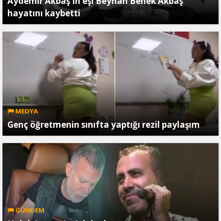
Aydemir Akbaş'ın eşi Beyhan Benek Akbaş
hayatını kaybetti
MEDYA
Genç öğretmenin sınıfta yaptığı rezil paylaşım
GÜNDEM