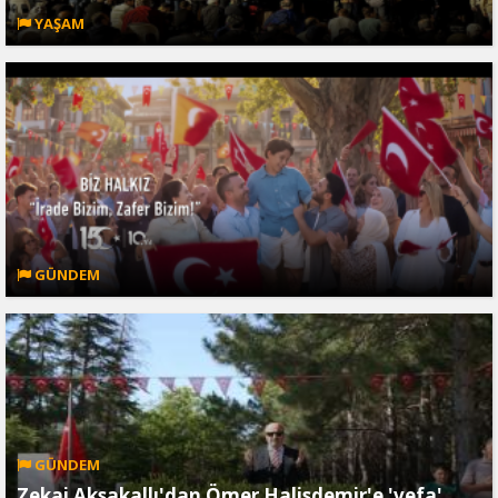
YAŞAM
GÜNDEM
GÜNDEM
Zekai Aksakallı'dan Ömer Halisdemir'e 'vefa'