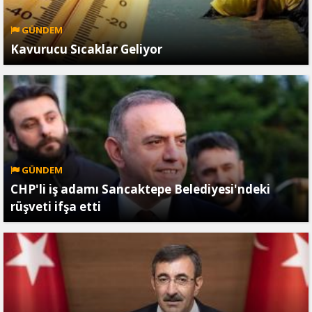
GÜNDEM
Kavurucu Sıcaklar Geliyor
GÜNDEM
CHP'li iş adamı Sancaktepe Belediyesi'ndeki
rüşveti ifşa etti