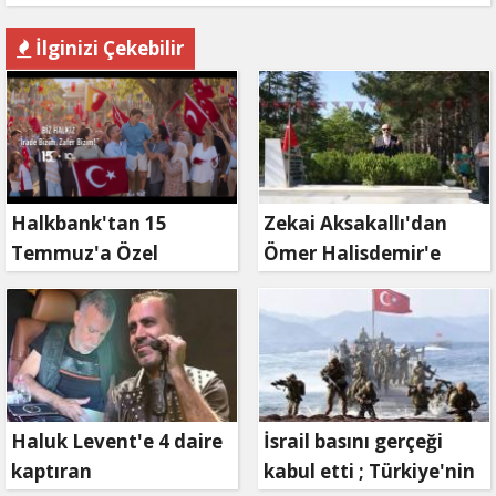
İlginizi Çekebilir
Halkbank'tan 15
Zekai Aksakallı'dan
Temmuz'a Özel
Ömer Halisdemir'e
Reklam Filmi: "İrade
'vefa' ziyareti!
Bizim, Zafer Bizim"
Haluk Levent'e 4 daire
İsrail basını gerçeği
kaptıran
kabul etti ; Türkiye'nin