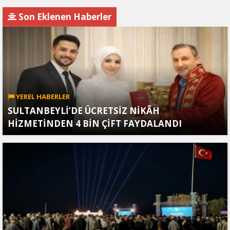
Müteahhit soluğu
hamlesi Tel Aviv'i
savcılıkta aldı
endişelendirdi
Son Eklenen Haberler
YEREL HABERLER
SULTANBEYLİ’DE ÜCRETSİZ NİKÂH
HİZMETİNDEN 4 BİN ÇİFT FAYDALANDI