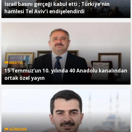
İsrail basını gerçeği kabul etti ; Türkiye'nin
hamlesi Tel Aviv'i endişelendirdi
MEDYA
15 Temmuz’un 10. yılında 40 Anadolu kanalından
ortak özel yayın
GÜNDEM