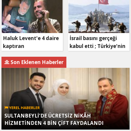
Bizim, Zafer Bizim"
Haluk Levent'e 4 daire
İsrail basını gerçeği
kaptıran
kabul etti ; Türkiye'nin
Müteahhit soluğu
hamlesi Tel Aviv'i
savcılıkta aldı
endişelendirdi
Son Eklenen Haberler
YEREL HABERLER
SULTANBEYLİ’DE ÜCRETSİZ NİKÂH
HİZMETİNDEN 4 BİN ÇİFT FAYDALANDI