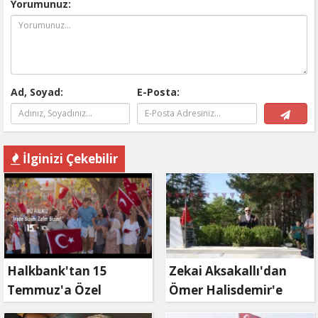
Yorumunuz:
Ad, Soyad:
E-Posta:
İlginizi Çekebilir
Halkbank'tan 15
Zekai Aksakallı'dan
Temmuz'a Özel
Ömer Halisdemir'e
Reklam Filmi: "İrade
'vefa' ziyareti!