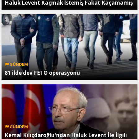
Haluk Levent Kaçmak İstemiş Fakat Kaçamamış
GÜNDEM
81 ilde dev FETÖ operasyonu
GÜNDEM
Kemal Kılıçdaroğlu'ndan Haluk Levent İle İlgili