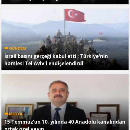
GÜNDEM
İsrail basını gerçeği kabul etti ; Türkiye'nin
hamlesi Tel Aviv'i endişelendirdi
MEDYA
15 Temmuz’un 10. yılında 40 Anadolu kanalından
ortak özel yayın