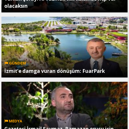
olacaksın
GÜNDEM
İzmit’e damga vuran dönüşüm: FuarPark
MEDYA
Gazeteci İsmail Saymaz, Ramazan orucu için