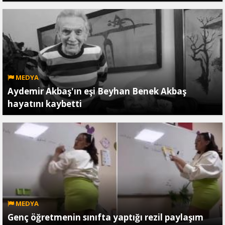
MEDYA
Aydemir Akbaş'ın eşi Beyhan Benek Akbaş
hayatını kaybetti
MEDYA
Genç öğretmenin sınıfta yaptığı rezil paylaşım