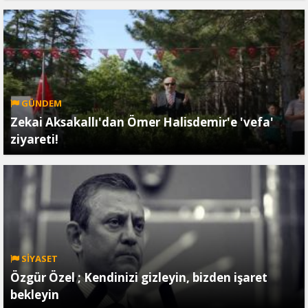
GÜNDEM
Zekai Aksakallı'dan Ömer Halisdemir'e 'vefa'
ziyareti!
SİYASET
Özgür Özel ; Kendinizi gizleyin, bizden işaret
bekleyin