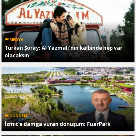
MEDYA
Türkan Şoray: Al Yazmalı'nın kalbinde hep var
olacaksın
GÜNDEM
İzmit’e damga vuran dönüşüm: FuarPark