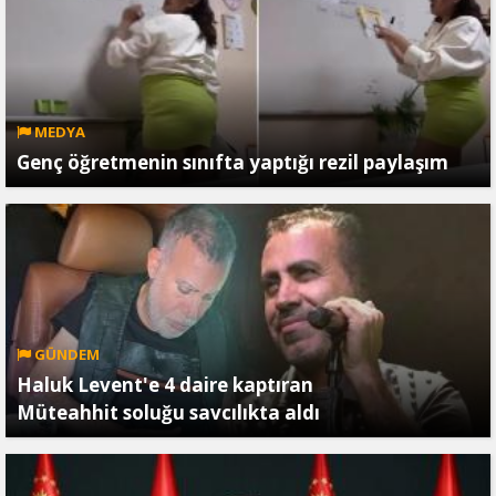
MEDYA
Genç öğretmenin sınıfta yaptığı rezil paylaşım
GÜNDEM
Haluk Levent'e 4 daire kaptıran
Müteahhit soluğu savcılıkta aldı