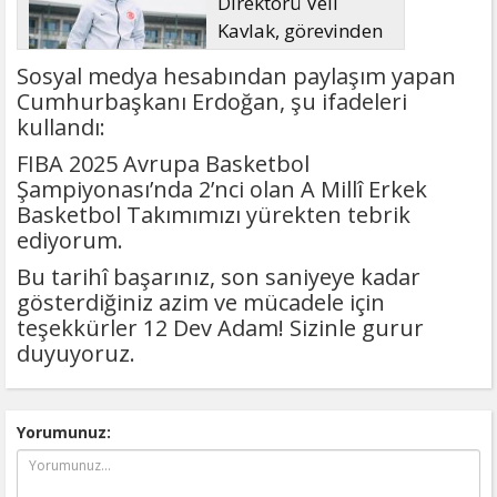
Direktörü Veli
Kavlak, görevinden
ayrıldı
Sosyal medya hesabından paylaşım yapan
Cumhurbaşkanı Erdoğan, şu ifadeleri
kullandı:
FIBA 2025 Avrupa Basketbol
Şampiyonası’nda 2’nci olan A Millî Erkek
Basketbol Takımımızı yürekten tebrik
ediyorum.
Bu tarihî başarınız, son saniyeye kadar
gösterdiğiniz azim ve mücadele için
teşekkürler 12 Dev Adam! Sizinle gurur
duyuyoruz.
Yorumunuz: