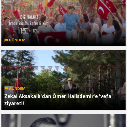
GÜNDEM
GÜNDEM
Zekai Aksakallı'dan Ömer Halisdemir'e 'vefa'
ziyareti!