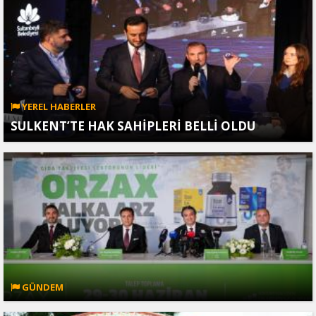
YEREL HABERLER
SULKENT’TE HAK SAHİPLERİ BELLİ OLDU
GÜNDEM