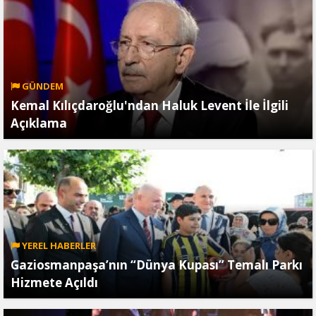
GÜNDEM
Kemal Kılıçdaroğlu'ndan Haluk Levent İle İlgili
Açıklama
YEREL HABERLER
Gaziosmanpaşa’nın “Dünya Kupası” Temalı Parkı
Hizmete Açıldı