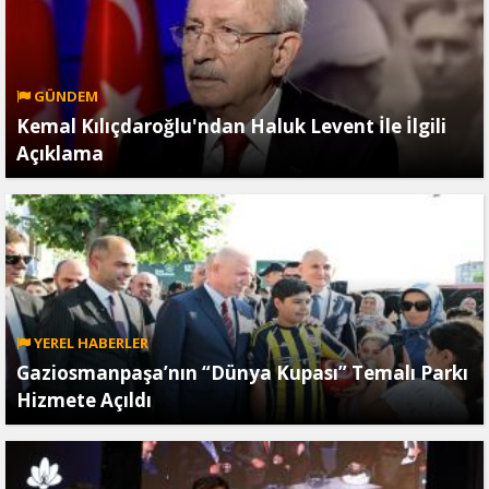
GÜNDEM
Kemal Kılıçdaroğlu'ndan Haluk Levent İle İlgili
Açıklama
YEREL HABERLER
Gaziosmanpaşa’nın “Dünya Kupası” Temalı Parkı
Hizmete Açıldı