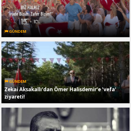
GÜNDEM
GÜNDEM
Zekai Aksakallı'dan Ömer Halisdemir'e 'vefa'
ziyareti!