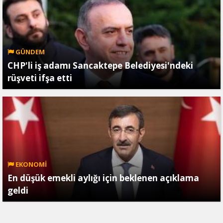
GÜNDEM
CHP'li iş adamı Sancaktepe Belediyesi'ndeki
rüşveti ifşa etti
EKONOMİ
En düşük emekli aylığı için beklenen açıklama
geldi