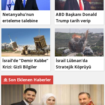
Netanyahu’nun
ABD Başkanı Donald
erteleme talebine
Trump tarih verip
mahkemeden ret
duyurdu: Savaş ne
zaman bitecek?
İsrail’de “Demir Kubbe”
İsrail Lübnan’da
Krizi: Gizli Bilgiler
Stratejik Köprüyü
İran’a Sızdırıldı, Asker
Vurdu: Kasımiye
Gözaltında
Köprüsü Bombalandı
Son Eklenen Haberler