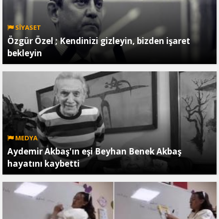
SİYASET
Özgür Özel ; Kendinizi gizleyin, bizden işaret
bekleyin
MEDYA
Aydemir Akbaş'ın eşi Beyhan Benek Akbaş
hayatını kaybetti