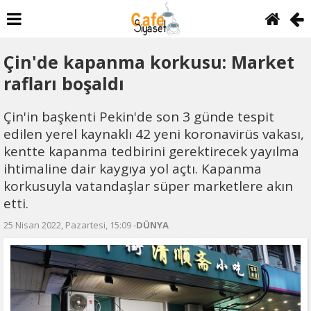
Çin'de kapanma korkusu: Market
rafları boşaldı
Çin'in başkenti Pekin'de son 3 günde tespit
edilen yerel kaynaklı 42 yeni koronavirüs vakası,
kentte kapanma tedbirini gerektirecek yayılma
ihtimaline dair kaygıya yol açtı. Kapanma
korkusuyla vatandaşlar süper marketlere akın
etti.
25 Nisan 2022, Pazartesi, 15:09 -
DÜNYA