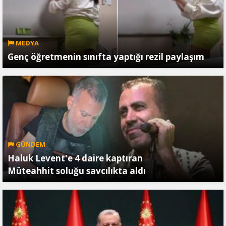
MEDYA
Genç öğretmenin sınıfta yaptığı rezil paylaşım
GÜNDEM
Haluk Levent'e 4 daire kaptıran
Müteahhit soluğu savcılıkta aldı