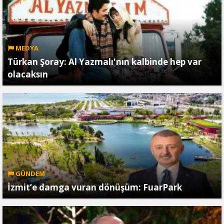
MEDYA
Türkan Şoray: Al Yazmalı'nın kalbinde hep var
olacaksın
GÜNDEM
İzmit’e damga vuran dönüşüm: FuarPark