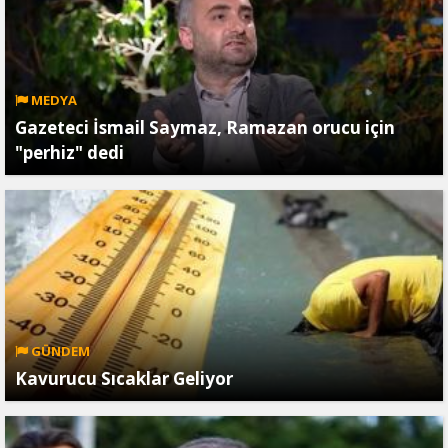
MEDYA
Gazeteci İsmail Saymaz, Ramazan orucu için
"perhiz" dedi
GÜNDEM
Kavurucu Sıcaklar Geliyor