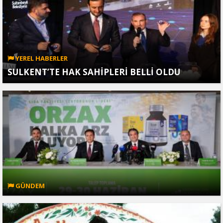
YEREL HABERLER
SULKENT’TE HAK SAHİPLERİ BELLİ OLDU
GÜNDEM