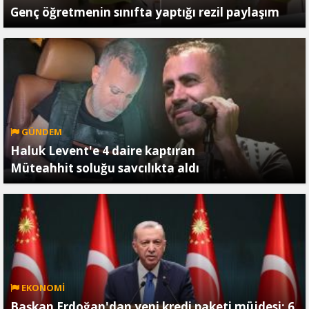
Genç öğretmenin sınıfta yaptığı rezil paylaşım
GÜNDEM
Haluk Levent'e 4 daire kaptıran
Müteahhit soluğu savcılıkta aldı
EKONOMİ
Başkan Erdoğan'dan yeni kredi paketi müjdesi: 6