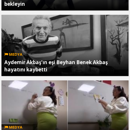
bekleyin
MEDYA
Aydemir Akbaş'ın eşi Beyhan Benek Akbaş
hayatını kaybetti
MEDYA