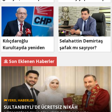
bekleyin
mahkemeye
başvuruyor
Kılıçdaroğlu
Selahattin Demirtaş
Kurultayda yeniden
şafak mı sayıyor?
aday olacak mı?
Son Eklenen Haberler
YEREL HABERLER
SULTANBEYLİ’DE ÜCRETSİZ NİKÂH