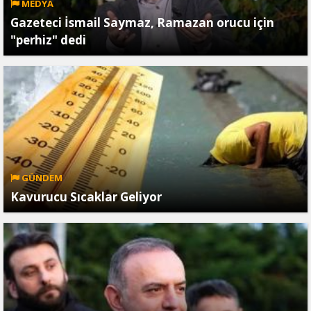
MEDYA
Gazeteci İsmail Saymaz, Ramazan orucu için
"perhiz" dedi
GÜNDEM
Kavurucu Sıcaklar Geliyor