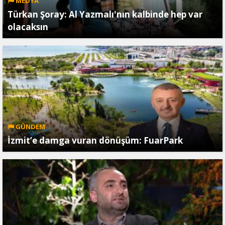
MEDYA
Türkan Şoray: Al Yazmalı'nın kalbinde hep var
olacaksın
GÜNDEM
İzmit’e damga vuran dönüşüm: FuarPark