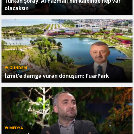
Türkan Şoray: Al Yazmalı'nın kalbinde hep var
olacaksın
GÜNDEM
İzmit’e damga vuran dönüşüm: FuarPark
MEDYA