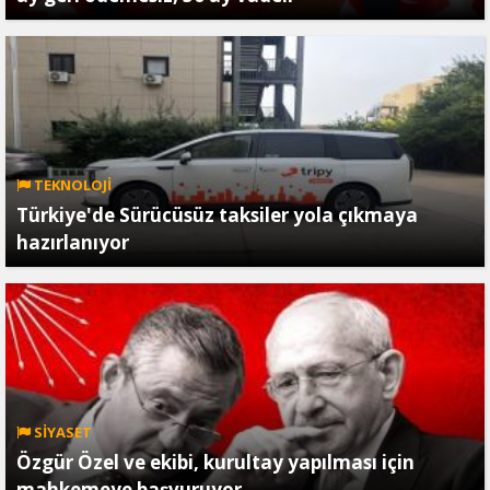
TEKNOLOJİ
Türkiye'de Sürücüsüz taksiler yola çıkmaya
hazırlanıyor
SİYASET
Özgür Özel ve ekibi, kurultay yapılması için
mahkemeye başvuruyor