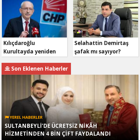
başvuruyor
Kılıçdaroğlu
Selahattin Demirtaş
Kurultayda yeniden
şafak mı sayıyor?
aday olacak mı?
Son Eklenen Haberler
YEREL HABERLER
SULTANBEYLİ’DE ÜCRETSİZ NİKÂH
HİZMETİNDEN 4 BİN ÇİFT FAYDALANDI