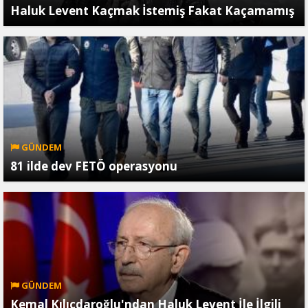
Haluk Levent Kaçmak İstemiş Fakat Kaçamamış
GÜNDEM
81 ilde dev FETÖ operasyonu
GÜNDEM
Kemal Kılıçdaroğlu'ndan Haluk Levent İle İlgili