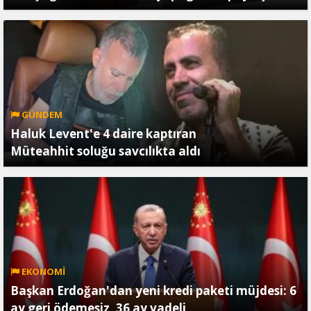
GÜNDEM
Haluk Levent'e 4 daire kaptıran
Müteahhit soluğu savcılıkta aldı
EKONOMİ
Başkan Erdoğan'dan yeni kredi paketi müjdesi: 6
ay geri ödemesiz, 36 ay vadeli