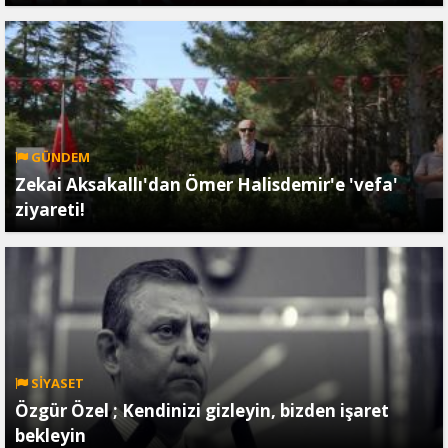
GÜNDEM
Zekai Aksakallı'dan Ömer Halisdemir'e 'vefa'
ziyareti!
SİYASET
Özgür Özel ; Kendinizi gizleyin, bizden işaret
bekleyin