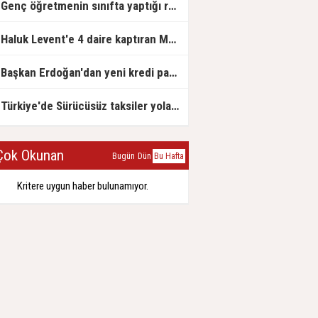
Genç öğretmenin sınıfta yaptığı rezil paylaşım
Haluk Levent'e 4 daire kaptıran Müteahhit soluğu savcılıkta aldı
Başkan Erdoğan'dan yeni kredi paketi müjdesi: 6 ay geri ödemesiz, 36 ay vadeli
Türkiye'de Sürücüsüz taksiler yola çıkmaya hazırlanıyor
ok Okunan
Bugün
Dün
Bu Hafta
Kritere uygun haber bulunamıyor.