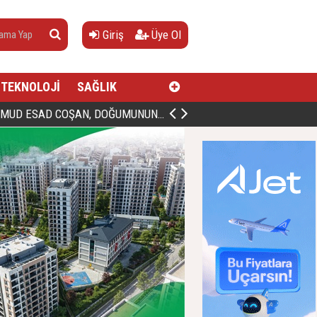
Giriş
Üye Ol
TEKNOLOJİ
SAĞLIK
AN, DOĞUMUNUN HİCRÎ 91. YILINDA ELAZIĞ'DA YÂD EDİLECEK