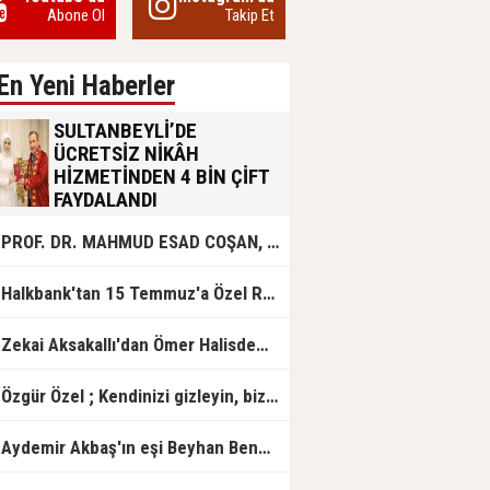
Abone Ol
Takip Et
En Yeni Haberler
SULTANBEYLİ’DE
ÜCRETSİZ NİKÂH
HİZMETİNDEN 4 BİN ÇİFT
FAYDALANDI
Sultanbeyli Belediyesi evlilik yolunda
PROF. DR. MAHMUD ESAD COŞAN, DOĞUMUNUN HİCRÎ 91. YILINDA ELAZIĞ'DA YÂD EDİLECEK
olan gençlere destek amacıyla
başlattığı ücretsiz nikâh hizmetini
sürdürüyor. Bu uygulamayı geçen yıl
Halkbank'tan 15 Temmuz'a Özel Reklam Filmi: "İrade Bizim, Zafer Bizim"
başlattıklarını belirten Sultanbeyli
Belediye Başkanı Ali Tombaş,
“Şimdiye kadar 4 bin çiftimize
Zekai Aksakallı'dan Ömer Halisdemir'e 'vefa' ziyareti!
ücretsiz hizmet vermenin
mutluluğunu yaşıyoruz” dedi.
Özgür Özel ; Kendinizi gizleyin, bizden işaret bekleyin
Aydemir Akbaş'ın eşi Beyhan Benek Akbaş hayatını kaybetti