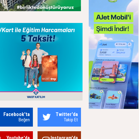
Facebook'ta
Twitter'da
Beğen
Takip Et
Youtube'da
Instagram'da