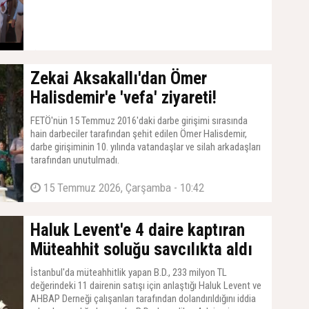
19 Temmuz 2026, Pazar - 17:19
Zekai Aksakallı'dan Ömer
Halisdemir'e 'vefa' ziyareti!
FETÖ'nün 15 Temmuz 2016'daki darbe girişimi sırasında
hain darbeciler tarafından şehit edilen Ömer Halisdemir,
darbe girişiminin 10. yılında vatandaşlar ve silah arkadaşları
tarafından unutulmadı.
15 Temmuz 2026, Çarşamba - 10:42
Haluk Levent'e 4 daire kaptıran
Müteahhit soluğu savcılıkta aldı
İstanbul'da müteahhitlik yapan B.D., 233 milyon TL
değerindeki 11 dairenin satışı için anlaştığı Haluk Levent ve
AHBAP Derneği çalışanları tarafından dolandırıldığını iddia