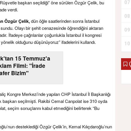
07
ı. “Rüşvetle başkan seçildiği” öne sürülen Özgür Çelik, bu
ade verdi.
08
an Özgür Çelik,
dün öğle saatlerinden sonra İstanbul
e sundu. Olayı bir şehit cenazesinde öğrendiğini aktaran
09
ır. İfadeye çağrılanlar çoğunlukla İstanbul il kongresi
 yönelik olduğunu düşünüyoruz” ifadelerini kullandı.
10
k'tan 15 Temmuz'a
Ç
lam Filmi: "İrade
afer Bizim"
Haliç Kongre Merkezi’nde yapılan CHP İstanbul İl Başkanlığı
k başkan seçilmişti. Rakibi Cemal Canpolat ise 310 oyda
t, seçim sonuçlarını kabul etmediğini belirterek “Bu
u’nun desteklediği Özgür Çelik’in, Kemal Kılıçdaroğlu’nun