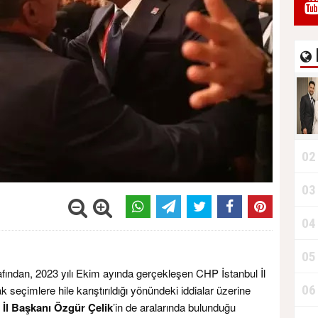
02
03
04
05
afından, 2023 yılı Ekim ayında gerçekleşen CHP İstanbul İl
06
 seçimlere hile karıştırıldığı yönündeki iddialar üzerine
 İl Başkanı Özgür Çelik
’in de aralarında bulunduğu