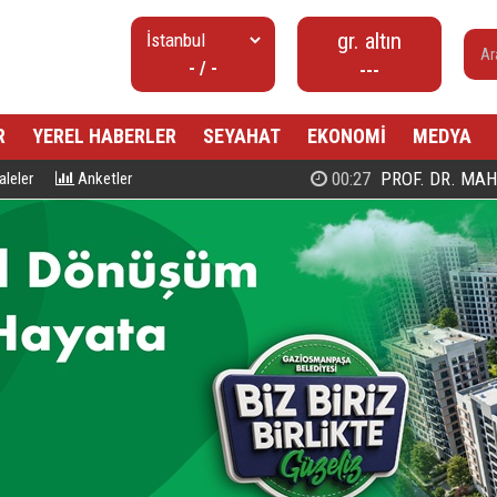
gr. altın
- / -
---
R
YEREL HABERLER
SEYAHAT
EKONOMİ
MEDYA
00:27
PROF. DR. MAHMUD ESAD COŞ
leler
Anketler