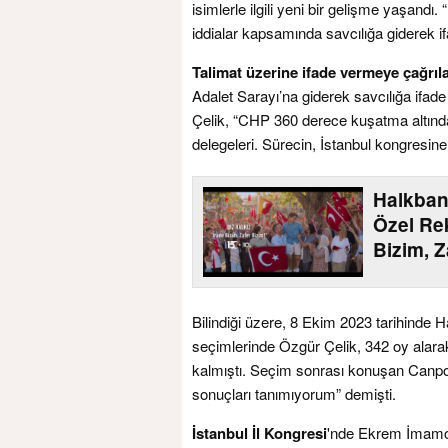
isimlerle ilgili yeni bir gelişme yaşand
iddialar kapsamında savcılığa giderek if
Talimat üzerine ifade vermeye çağrıl
Adalet Sarayı’na giderek savcılığa ifad
Çelik, “CHP 360 derece kuşatma altındad
delegeleri. Sürecin, İstanbul kongresine
Halkban
Özel Rek
Bizim, Z
Bilindiği üzere, 8 Ekim 2023 tarihinde 
seçimlerinde Özgür Çelik, 342 oy alara
kalmıştı. Seçim sonrası konuşan Canpola
sonuçları tanımıyorum” demişti.
İstanbul İl Kongresi
'nde Ekrem İmamoğl