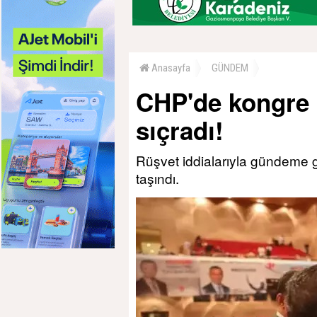
Anasayfa
GÜNDEM
CHP'de kongre s
sıçradı!
Rüşvet iddialarıyla gündeme g
taşındı.