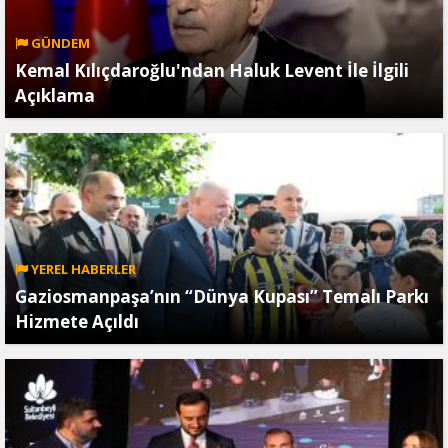
GÜNDEM
Kemal Kılıçdaroğlu'ndan Haluk Levent İle İlgili
Açıklama
YEREL HABERLER
Gaziosmanpaşa’nın “Dünya Kupası” Temalı Parkı
Hizmete Açıldı