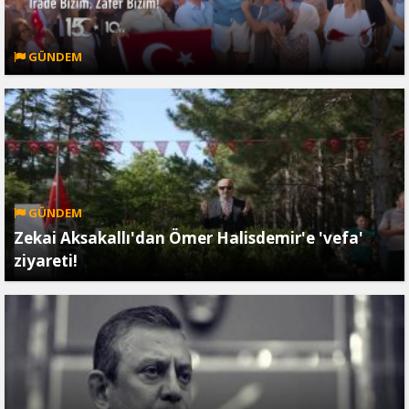
GÜNDEM
GÜNDEM
Zekai Aksakallı'dan Ömer Halisdemir'e 'vefa'
ziyareti!