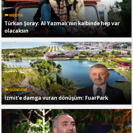
MEDYA
Türkan Şoray: Al Yazmalı'nın kalbinde hep var
olacaksın
GÜNDEM
İzmit’e damga vuran dönüşüm: FuarPark