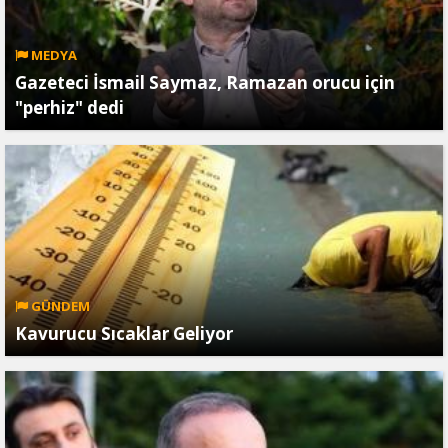
MEDYA
Gazeteci İsmail Saymaz, Ramazan orucu için
"perhiz" dedi
GÜNDEM
Kavurucu Sıcaklar Geliyor