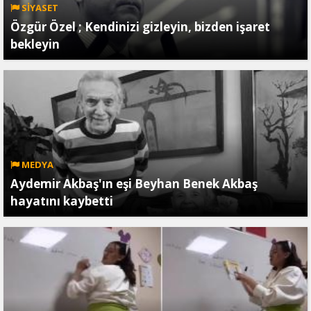
SİYASET
Özgür Özel ; Kendinizi gizleyin, bizden işaret
bekleyin
MEDYA
Aydemir Akbaş'ın eşi Beyhan Benek Akbaş
hayatını kaybetti