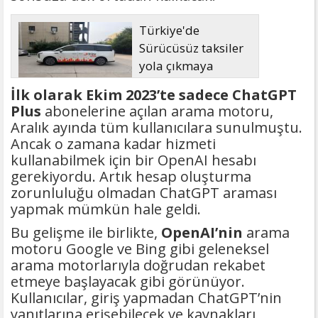
Türkiye'de
Sürücüsüz taksiler
yola çıkmaya
hazırlanıyor
İlk olarak Ekim 2023’te sadece ChatGPT
Plus
abonelerine açılan arama motoru,
Aralık ayında tüm kullanıcılara sunulmuştu.
Ancak o zamana kadar hizmeti
kullanabilmek için bir OpenAI hesabı
gerekiyordu. Artık hesap oluşturma
zorunluluğu olmadan ChatGPT araması
yapmak mümkün hale geldi.
Bu gelişme ile birlikte,
OpenAI’nin
arama
motoru Google ve Bing gibi geleneksel
arama motorlarıyla doğrudan rekabet
etmeye başlayacak gibi görünüyor.
Kullanıcılar, giriş yapmadan ChatGPT’nin
yanıtlarına erişebilecek ve kaynakları