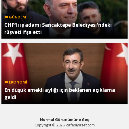
GÜNDEM
CHP'li iş adamı Sancaktepe Belediyesi'ndeki
rüşveti ifşa etti
EKONOMİ
En düşük emekli aylığı için beklenen açıklama
geldi
Normal Görünümüne Geç
Copyright © 2026, cafesiyaset.com