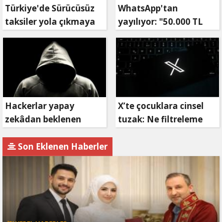
Türkiye'de Sürücüsüz
WhatsApp'tan
taksiler yola çıkmaya
yayılıyor: "50.000 TL
hazırlanıyor
ödüllü" dolandırıcılık
girişimi!
Hackerlar yapay
X’te çocuklara cinsel
zekâdan beklenen
tuzak: Ne filtreleme
etkiyi alamıyor
var ne de yaş
kısıtlaması!
Son Eklenen Haberler