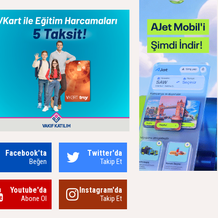
Facebook'ta
Twitter'da
Beğen
Takip Et
Youtube'da
Instagram'da
Abone Ol
Takip Et