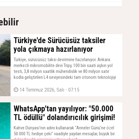
ebilir
Türkiye'de Sürücüsüz taksiler
yola çıkmaya hazırlanıyor
Türkiye, sürücüsüz taksi devrimine hazırlanıyor. Ankara
merkezli mikromobilite devi Tripy, 100 bin saati aşkın yol
testi, 3,8 milyon saatlik mühendislik ve 80 milyon satır
kodla geliştirilen L4 seviyesindeki tam otonom teknolojiyi
ülkeye taşıyor. Çin'de testleri tamamlanan elektrikli MIFA 7
araçlarını Türkiye'ye getirmeye hazırlanan yerli girişim, dünya
14 Temmuz 2026, Salı - 07:15
metropolü Londra'da da otonom taksi işletmeciliği yapmak
için resmi başvurularını tamamlayarak küresel bir devrime
imza atıyor.
WhatsApp'tan yayılıyor: "50.000
TL ödüllü" dolandırıcılık girişimi!
Kahve Dünyası’nın adını kullanarak "Anneler Günü'ne özel
50.000 TL hediye çeki" vaadiyle yayılan mesajlar, büyük bir