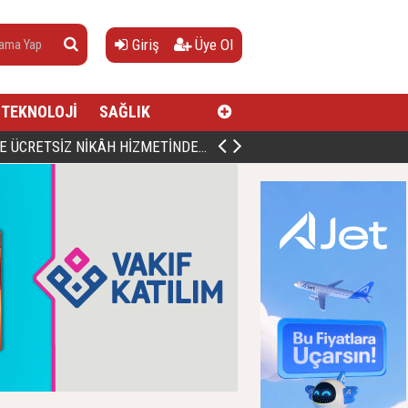
Giriş
Üye Ol
TEKNOLOJİ
SAĞLIK
AN, DOĞUMUNUN HİCRÎ 91. YILINDA ELAZIĞ'DA YÂD EDİLECEK