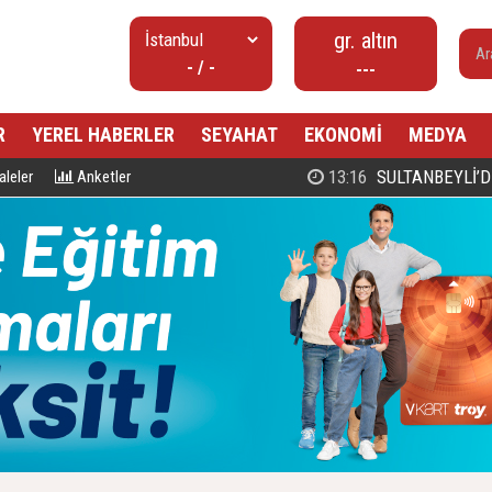
gr. altın
- / -
---
R
YEREL HABERLER
SEYAHAT
EKONOMİ
MEDYA
00:27
PROF. DR. MAHMUD ESAD COŞ
leler
Anketler