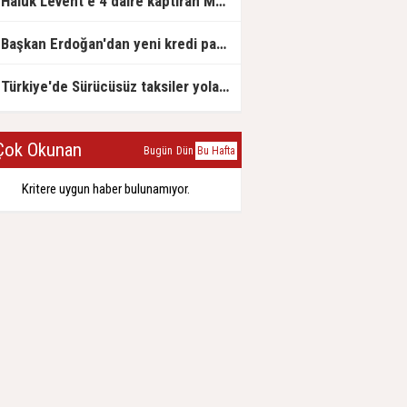
Haluk Levent'e 4 daire kaptıran Müteahhit soluğu savcılıkta aldı
Başkan Erdoğan'dan yeni kredi paketi müjdesi: 6 ay geri ödemesiz, 36 ay vadeli
Türkiye'de Sürücüsüz taksiler yola çıkmaya hazırlanıyor
ok Okunan
Bugün
Dün
Bu Hafta
Kritere uygun haber bulunamıyor.