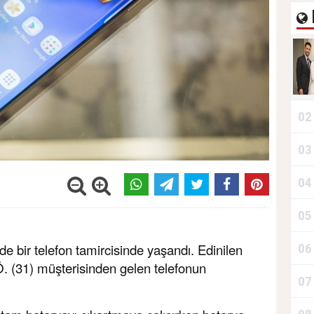
02
03
04
05
06
de bir telefon tamircisinde yaşandı. Edinilen
.Ö. (31) müşterisinden gelen telefonun
07