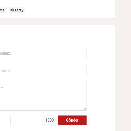
ama
aksaray
Gönder