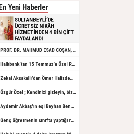
En Yeni Haberler
SULTANBEYLİ’DE
ÜCRETSİZ NİKÂH
HİZMETİNDEN 4 BİN ÇİFT
FAYDALANDI
Sultanbeyli Belediyesi evlilik yolunda
PROF. DR. MAHMUD ESAD COŞAN, DOĞUMUNUN HİCRÎ 91. YILINDA ELAZIĞ'DA YÂD EDİLECEK
olan gençlere destek amacıyla
başlattığı ücretsiz nikâh hizmetini
sürdürüyor. Bu uygulamayı geçen yıl
Halkbank'tan 15 Temmuz'a Özel Reklam Filmi: "İrade Bizim, Zafer Bizim"
başlattıklarını belirten Sultanbeyli
Belediye Başkanı Ali Tombaş,
“Şimdiye kadar 4 bin çiftimize
Zekai Aksakallı'dan Ömer Halisdemir'e 'vefa' ziyareti!
ücretsiz hizmet vermenin
mutluluğunu yaşıyoruz” dedi.
Özgür Özel ; Kendinizi gizleyin, bizden işaret bekleyin
Aydemir Akbaş'ın eşi Beyhan Benek Akbaş hayatını kaybetti
Genç öğretmenin sınıfta yaptığı rezil paylaşım