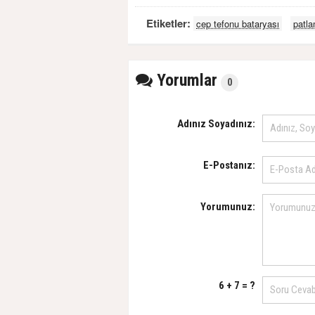
Etiketler:
cep tefonu bataryası
patl
Yorumlar
0
Adınız Soyadınız:
E-Postanız:
Yorumunuz:
6 + 7 = ?