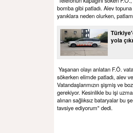
Telefonun kapağını söken F.Ö.,
bomba gibi patladı. Alev topuna 
yanıklara neden olurken, patlama
Türkiye
yola çı
Yaşanan olayı anlatan F.Ö. vata
sökerken elimde patladı, alev ve 
Vatandaşlarımızın şişmiş ve bozu
gerekiyor. Kesinlikle bu işi uzma
alınan sağlıksız bataryalar bu şek
tavsiye ediyorum" dedi.