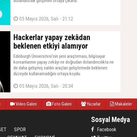
dolandırıcılık girişimini ortaya çıkardı.
05 Mayıs 2026, Salı - 21:12
Hackerlar yapay zekâdan
beklenen etkiyi alamıyor
Edinburgh Üniversitesi’nin yeni araştırması, bilgisayar
korsanlarının yapay zekâyı ne doğrudan dolandırıcılıkta ne
de daha gelişmiş saldırı araçları geliştirmede beklenen
düzeyde kullanamadığını ortaya koydu.
05 Mayıs 2026, Salı - 20:34
e
Video Galeri
Foto Galeri
Yazarlar
Makaleler
Sosyal Medya
SET
SPOR
Facebook