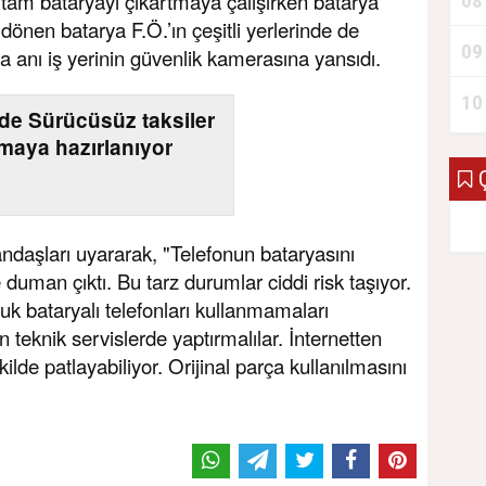
 tam bataryayı çıkartmaya çalışırken batarya
08
dönen batarya F.Ö.’ın çeşitli yerlerinde de
09
 anı iş yerinin güvenlik kamerasına yansıdı.
10
'de Sürücüsüz taksiler
kmaya hazırlanıyor
Ç
ndaşları uyararak, "Telefonun bataryasını
duman çıktı. Bu tarz durumlar ciddi risk taşıyor.
k bataryalı telefonları kullanmamaları
n teknik servislerde yaptırmalılar. İnternetten
ilde patlayabiliyor. Orijinal parça kullanılmasını