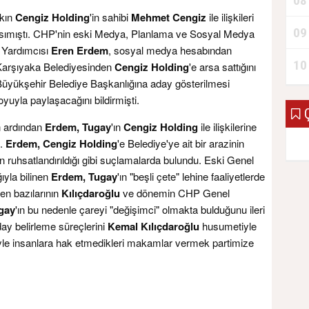
08
akın
Cengiz Holding
'in sahibi
Mehmet Cengiz
ile ilişkileri
09
ımıştı. CHP'nin eski Medya, Planlama ve Sosyal Medya
 Yardımcısı
Eren Erdem
, sosyal medya hesabından
10
 Karşıyaka Belediyesinden
Cengiz Holding
'e arsa sattığını
 Büyükşehir Belediye Başkanlığına aday gösterilmesi
yla paylaşacağını bildirmişti.
Ç
n ardından
Erdem, Tugay
'ın
Cengiz Holding
ile ilişkilerine
ı.
Erdem, Cengiz Holding
'e Belediye'ye ait bir arazinin
rın ruhsatlandırıldığı gibi suçlamalarda bulundu. Eski Genel
ğıyla bilinen
Erdem, Tugay
'ın "beşli çete" lehine faaliyetlerde
en bazılarının
Kılıçdaroğlu
ve dönemin CHP Genel
gay
'ın bu nedenle çareyi "değişimci" olmakta bulduğunu ileri
day belirleme süreçlerini
Kemal Kılıçdaroğlu
husumetiyle
le insanlara hak etmedikleri makamlar vermek partimize