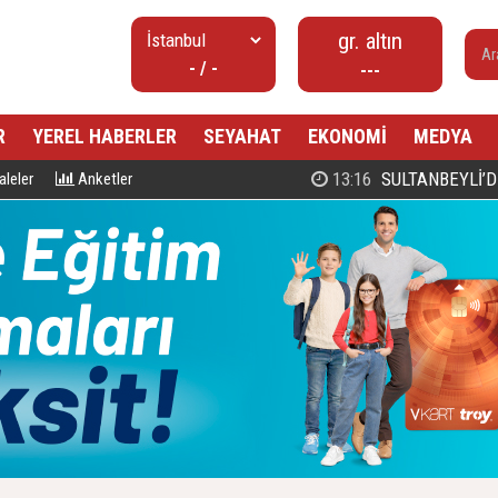
gr. altın
- / -
---
R
YEREL HABERLER
SEYAHAT
EKONOMİ
MEDYA
00:27
PROF. DR. MAHMUD ESAD COŞ
leler
Anketler