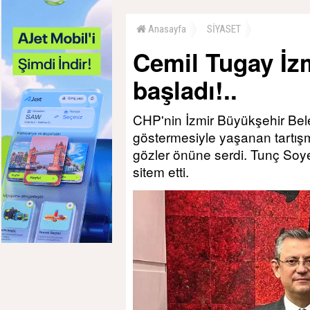
Anasayfa
SİYASET
Cemil Tugay İzm
başladı!..
CHP'nin İzmir Büyükşehir Bel
göstermesiyle yaşanan tartışm
gözler önüne serdi. Tunç Soye
sitem etti.