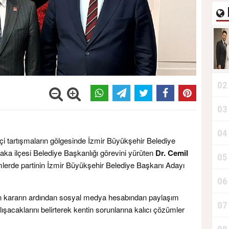
02
03
04
içi tartışmaların gölgesinde İzmir Büyükşehir Belediye
yaka ilçesi Belediye Başkanlığı görevini yürüten
Dr. Cemil
05
imlerde partinin İzmir Büyükşehir Belediye Başkanı Adayı
06
n kararın ardından sosyal medya hesabından paylaşım
07
şacaklarını belirterek kentin sorunlarına kalıcı çözümler