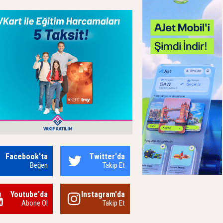
Facebook'ta
Twitter'da
Beğen
Takip Et
Youtube'da
Instagram'da
Abone Ol
Takip Et