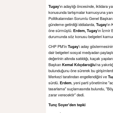
Tugay
'ın adaylığı öncesinde, iktidara y
konusunda tartışmalar kamuoyuna yans
Politikalarından Sorumlu Genel Başkan
gündeme getirdiği iddialarda,
Tugay
'ın
öne sürmüştü.
Erdem, Tugay
'ın İzmir
durumunda söz konusu belgeleri kamuoyu
CHP PM'in
Tugay
'ı aday göstermesini
dair belgeleri sosyal medyadan paylaşt
değerinin altında satıldığı, kaçak yapıla
Başkan
Kemal Kılıçdaroğlu
'na yakınlı
bulunduğunu öne sürerek bu girişimlerd
Merkezi tarafından engellendiğini ve
Tu
sürdü.
Erdem
, yeni parti yönetimine "a
tasarlama" suçlamasında bulundu, "Böy
zarar verecektir" dedi.
Tunç Soyer'den tepki