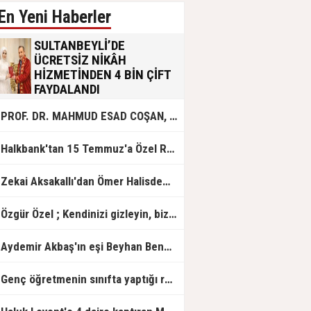
En Yeni Haberler
SULTANBEYLİ’DE
ÜCRETSİZ NİKÂH
HİZMETİNDEN 4 BİN ÇİFT
FAYDALANDI
Sultanbeyli Belediyesi evlilik yolunda
PROF. DR. MAHMUD ESAD COŞAN, DOĞUMUNUN HİCRÎ 91. YILINDA ELAZIĞ'DA YÂD EDİLECEK
olan gençlere destek amacıyla
başlattığı ücretsiz nikâh hizmetini
sürdürüyor. Bu uygulamayı geçen yıl
Halkbank'tan 15 Temmuz'a Özel Reklam Filmi: "İrade Bizim, Zafer Bizim"
başlattıklarını belirten Sultanbeyli
Belediye Başkanı Ali Tombaş,
“Şimdiye kadar 4 bin çiftimize
Zekai Aksakallı'dan Ömer Halisdemir'e 'vefa' ziyareti!
ücretsiz hizmet vermenin
mutluluğunu yaşıyoruz” dedi.
Özgür Özel ; Kendinizi gizleyin, bizden işaret bekleyin
Aydemir Akbaş'ın eşi Beyhan Benek Akbaş hayatını kaybetti
Genç öğretmenin sınıfta yaptığı rezil paylaşım