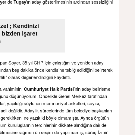
ye
r de
Tugay
'ın aday gösterilmesinin ardından sessizliğini
el ; Kendinizi
, bizden işaret
n
n Soyer, 35 yıl CHP için çalıştığını ve yeniden aday
ndan beş dakika önce kendisine tebliğ edildiğini belirterek
ik" olarak değerlendirdiğini kaydetti.
a vahiminin,
Cumhuriyet Halk Partisi
’nin aday belirleme
lduğunu düşünüyorum. Öncelikle Genel Merkez tarafından
lar, yapıldığı söylenen memnuniyet anketleri, sayısı,
dil değildir. Adaylık süreçlerinde tüm belediye başkanları
ı gerekirken, ne yazık ki böyle olmamıştır. Ayrıca örgütün
lum kuruluşlarının tercihlerinin dikkate alındığına dair de
dilmesine rağmen ön seçim de yapılmamış, süreç İzmir