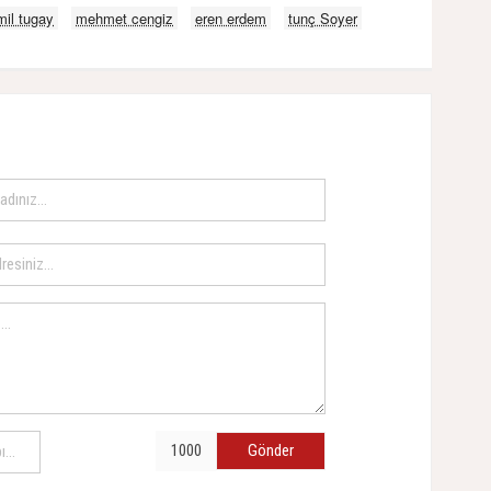
mil tugay
mehmet cengiz
eren erdem
tunç Soyer
Gönder