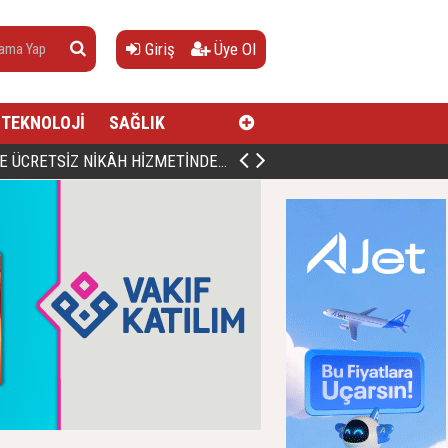
Giriş
Üye Ol
TEKNOLOJİ
SAĞLIK
AN, DOĞUMUNUN HİCRÎ 91. YILINDA ELAZIĞ'DA YÂD EDİLECEK