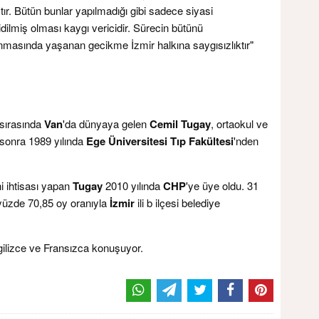
tır. Bütün bunlar yapılmadığı gibi sadece siyasi
ilmiş olması kaygı vericidir. Sürecin bütünü
lanmasında yaşanan gecikme İzmir halkına saygısızlıktır"
 sırasında
Van
'da dünyaya gelen
Cemil Tugay
, ortaokul ve
sonra 1989 yılında
Ege Üniversitesi Tıp Fakültesi
'nden
hi ihtisası yapan
Tugay
2010 yılında
CHP
'ye üye oldu. 31
yüzde 70,85 oy oranıyla
İzmir
ili b ilçesi belediye
ngilizce ve Fransızca konuşuyor.