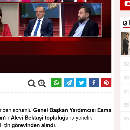
02
03
04
05
r
'den sorumlu
Genel Başkan Yardımcısı Esma
an
'ın
Alevi Bektaşi topluluğu
na yönelik
06
i
için
görevinden alındı
.