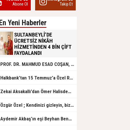
Abone Ol
Takip Et
En Yeni Haberler
SULTANBEYLİ’DE
ÜCRETSİZ NİKÂH
HİZMETİNDEN 4 BİN ÇİFT
FAYDALANDI
Sultanbeyli Belediyesi evlilik yolunda
PROF. DR. MAHMUD ESAD COŞAN, DOĞUMUNUN HİCRÎ 91. YILINDA ELAZIĞ'DA YÂD EDİLECEK
olan gençlere destek amacıyla
başlattığı ücretsiz nikâh hizmetini
sürdürüyor. Bu uygulamayı geçen yıl
Halkbank'tan 15 Temmuz'a Özel Reklam Filmi: "İrade Bizim, Zafer Bizim"
başlattıklarını belirten Sultanbeyli
Belediye Başkanı Ali Tombaş,
“Şimdiye kadar 4 bin çiftimize
Zekai Aksakallı'dan Ömer Halisdemir'e 'vefa' ziyareti!
ücretsiz hizmet vermenin
mutluluğunu yaşıyoruz” dedi.
Özgür Özel ; Kendinizi gizleyin, bizden işaret bekleyin
Aydemir Akbaş'ın eşi Beyhan Benek Akbaş hayatını kaybetti