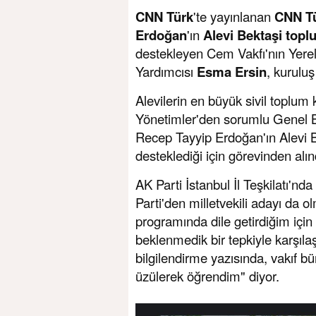
CNN Türk
'te yayınlanan
CNN T
Erdoğan
'ın
Alevi Bektaşi toplu
destekleyen Cem Vakfı'nın Yere
Yardımcısı
Esma Ersin
, kurulu
Alevilerin en büyük sivil toplum
Yönetimler'den sorumlu Genel 
Recep Tayyip Erdoğan'ın Alevi Be
desteklediği için görevinden alın
AK Parti İstanbul İl Teşkilatı'n
Parti'den milletvekili adayı da o
programında dile getirdiğim iç
beklenmedik bir tepkiyle karşıl
bilgilendirme yazısında, vakıf 
üzülerek öğrendim" diyor.