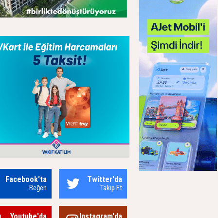
Facebook'ta
Twitter'da
Beğen
Takip Et
Youtube'da
Instagram'da