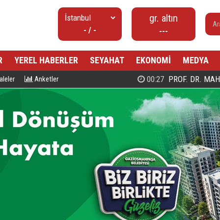
gr. altın
- / -
---
R
YEREL HABERLER
SEYAHAT
EKONOMİ
MEDYA
00:27
PROF. DR. MAHMUD ESAD COŞ
leler
Anketler