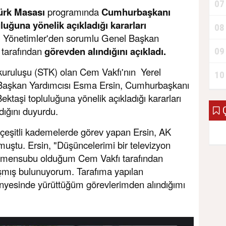
07
ürk Masası
programında
Cumhurbaşkanı
luğuna yönelik açıkladığı kararları
08
l Yönetimler'den sorumlu Genel Başkan
ş tarafından
görevden alındığını açıkladı.
09
 kuruluşu (STK) olan Cem Vakfı'nın Yerel
10
Başkan Yardımcısı Esma Ersin, Cumhurbaşkanı
ktaşi topluluğuna yönelik açıkladığı kararları
Ç
dığını duyurdu.
da çeşitli kademelerde görev yapan Ersin, AK
lmuştu. Ersin, "Düşüncelerimi bir televizyon
in mensubu olduğum Cem Vakfı tarafından
aşmış bulunuyorum. Tarafıma yapılan
bünyesinde yürüttüğüm görevlerimden alındığımı