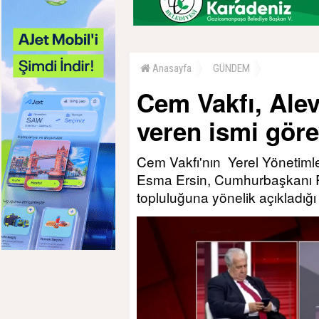
Anasayfa
GÜNDEM
Cem Vakfı, Alev
veren ismi göre
Cem Vakfı'nın Yerel Yönetiml
Esma Ersin, Cumhurbaşkanı R
topluluğuna yönelik açıkladığı 