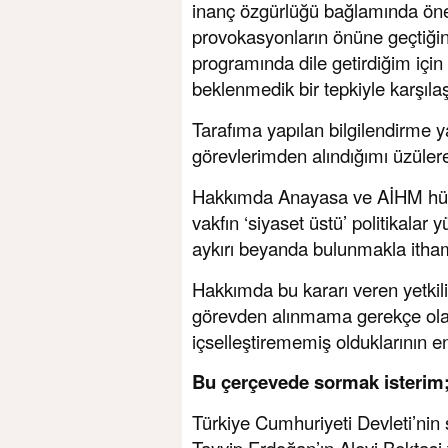
inanç özgürlüğü bağlamında önem
provokasyonların önüne geçtiğin
programında dile getirdiğim iç
beklenmedik bir tepkiyle karşıl
Tarafıma yapılan bilgilendirme 
görevlerimden alındığımı üzüler
Hakkımda Anayasa ve AİHM hüküm
vakfın ‘siyaset üstü’ politikalar
aykırı beyanda bulunmakla itham
Hakkımda bu kararı veren yetkili 
görevden alınmama gerekçe olara
içselleştirememiş olduklarının e
Bu çerçevede sormak isterim
Türkiye Cumhuriyeti Devleti’nin
Tayyip Erdoğan’ın Alevi Bektaşi