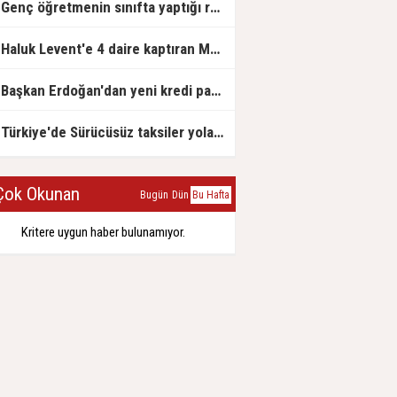
Genç öğretmenin sınıfta yaptığı rezil paylaşım
Haluk Levent'e 4 daire kaptıran Müteahhit soluğu savcılıkta aldı
Başkan Erdoğan'dan yeni kredi paketi müjdesi: 6 ay geri ödemesiz, 36 ay vadeli
Türkiye'de Sürücüsüz taksiler yola çıkmaya hazırlanıyor
ok Okunan
Bugün
Dün
Bu Hafta
Kritere uygun haber bulunamıyor.