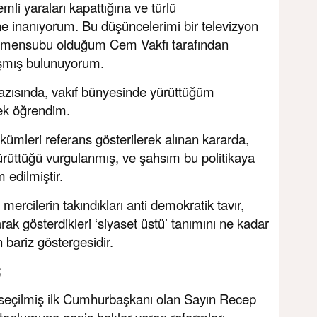
li yaraları kapattığına ve türlü
e inanıyorum. Bu düşüncelerimi bir televizyon
in mensubu olduğum Cem Vakfı tarafından
aşmış bulunuyorum.
yazısında, vakıf bünyesinde yürüttüğüm
ek öğrendim.
leri referans gösterilerek alınan kararda,
 yürüttüğü vurgulanmış, ve şahsım bu politikaya
 edilmiştir.
mercilerin takındıkları anti demokratik tavır,
k gösterdikleri ‘siyaset üstü’ tanımını ne kadar
n bariz göstergesidir.
;
 seçilmiş ilk Cumhurbaşkanı olan Sayın Recep
 toplumuna geniş haklar veren reformları