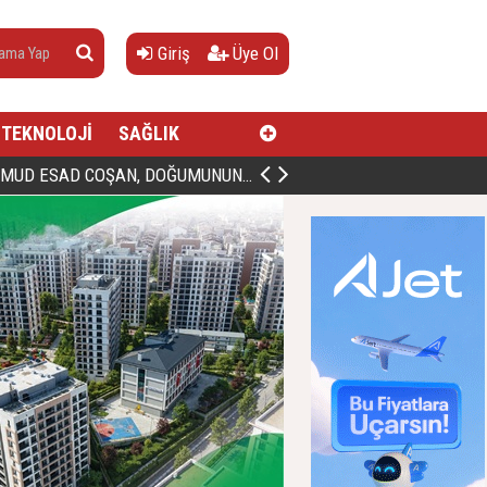
Giriş
Üye Ol
TEKNOLOJİ
SAĞLIK
AN, DOĞUMUNUN HİCRÎ 91. YILINDA ELAZIĞ'DA YÂD EDİLECEK