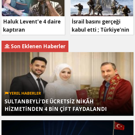
Haluk Levent'e 4 daire
İsrail basını gerçeği
kaptıran
kabul etti ; Türkiye'nin
Müteahhit soluğu
hamlesi Tel Aviv'i
savcılıkta aldı
endişelendirdi
Son Eklenen Haberler
YEREL HABERLER
SULTANBEYLİ’DE ÜCRETSİZ NİKÂH
HİZMETİNDEN 4 BİN ÇİFT FAYDALANDI