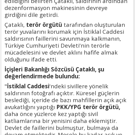
edildiğini belirten Çataklı, saldırının ardından
dezenformasyon makinesinin devreye
girdiğini dile getirdi.
Çataklı,
terör örgütü
tarafından oluşturulan
terör yuvalarını korumak için İstiklal Caddesi
saldırısının faillerini savunmaya kalkmanın,
Türkiye Cumhuriyeti Devleti'nin terörle
mücadelesini ve devlet aklını hafife almak
olduğunu ifade etti.
İçişleri Bakanlığı Sözcüsü Çataklı, şu
değerlendirmede bulundu:
"
İstiklal Caddesi
'ndeki sivillere yönelik
saldırının fotoğrafı açıktır. Küresel güçlerin
beslediği, içeride de bazı mahfillerin açık açık
avukatlığını yaptığı
PKK/YPG terör örgütü,
daha önce yüzlerce kez yaptığı sivil
katliamlarına bir yenisini daha eklemiştir.
Devlet de faillerini bulmuştur, bulmaya da
devam etmektedir. Mesele bu kadar açık ve