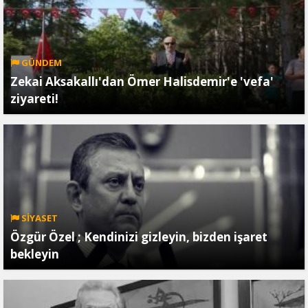
GÜNDEM
Zekai Aksakallı'dan Ömer Halisdemir'e 'vefa'
ziyareti!
SİYASET
Özgür Özel ; Kendinizi gizleyin, bizden işaret
bekleyin