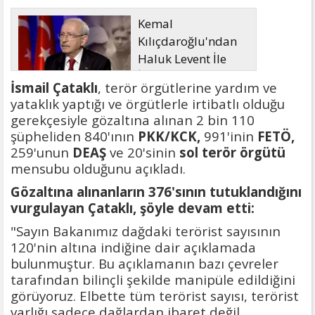
Kemal
Kılıçdaroğlu'ndan
Haluk Levent İle
İlgili Açıklama
İsmail Çataklı
, terör örgütlerine yardım ve
yataklık yaptığı ve örgütlerle irtibatlı olduğu
gerekçesiyle gözaltına alınan 2 bin 110
şüpheliden 840'ının
PKK/KCK,
991'inin
FETÖ,
259'unun
DEAŞ
ve 20'sinin
sol terör örgütü
mensubu olduğunu açıkladı.
Gözaltına alınanların 376'sının tutuklandığını
vurgulayan Çataklı, şöyle devam etti:
"Sayın Bakanımız dağdaki terörist sayısının
120'nin altına indiğine dair açıklamada
bulunmuştur. Bu açıklamanın bazı çevreler
tarafından bilinçli şekilde manipüle edildiğini
görüyoruz. Elbette tüm terörist sayısı, terörist
varlığı sadece dağlardan ibaret değil.