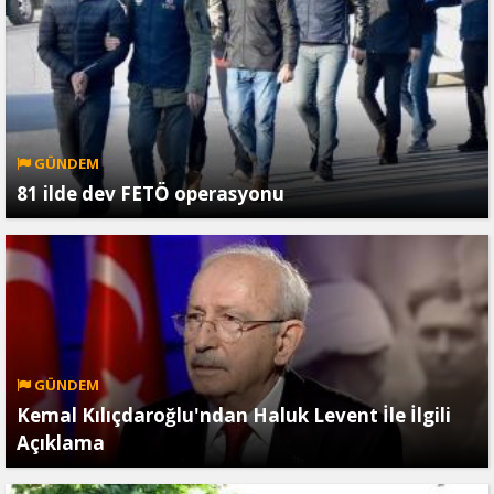
GÜNDEM
81 ilde dev FETÖ operasyonu
GÜNDEM
Kemal Kılıçdaroğlu'ndan Haluk Levent İle İlgili
Açıklama