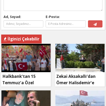
Ad, Soyad:
E-Posta:
İlginizi Çekebilir
Halkbank'tan 15
Zekai Aksakallı'dan
Temmuz'a Özel
Ömer Halisdemir'e
Reklam Filmi: "İrade
'vefa' ziyareti!
Bizim, Zafer Bizim"