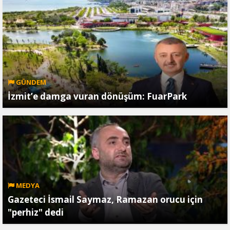
GÜNDEM
İzmit’e damga vuran dönüşüm: FuarPark
MEDYA
Gazeteci İsmail Saymaz, Ramazan orucu için
"perhiz" dedi