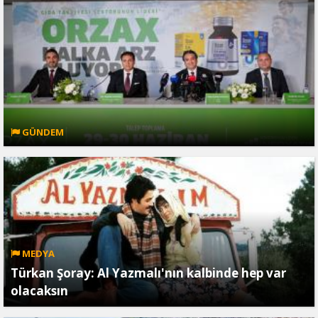
GÜNDEM
MEDYA
Türkan Şoray: Al Yazmalı'nın kalbinde hep var
olacaksın