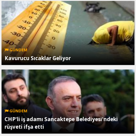
GÜNDEM
Kavurucu Sıcaklar Geliyor
GÜNDEM
CHP'li iş adamı Sancaktepe Belediyesi'ndeki
rüşveti ifşa etti