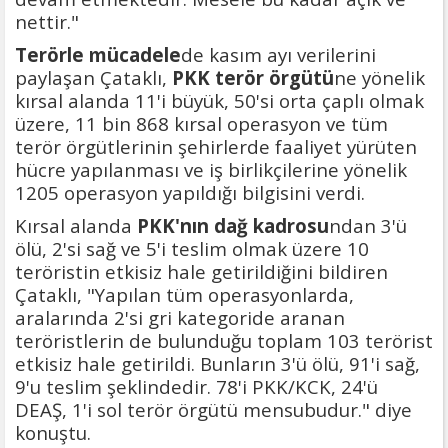
nettir."
Terörle mücadele
de kasım ayı verilerini
paylaşan Çataklı,
PKK terör örgütü
ne yönelik
kırsal alanda 11'i büyük, 50'si orta çaplı olmak
üzere, 11 bin 868 kırsal operasyon ve tüm
terör örgütlerinin şehirlerde faaliyet yürüten
hücre yapılanması ve iş birlikçilerine yönelik
1205 operasyon yapıldığı bilgisini verdi.
Kırsal alanda
PKK'nın dağ
kadrosu
ndan 3'ü
ölü, 2'si sağ ve 5'i teslim olmak üzere 10
teröristin etkisiz hale getirildiğini bildiren
Çataklı, "Yapılan tüm operasyonlarda,
aralarında 2'si gri kategoride aranan
teröristlerin de bulunduğu toplam 103 terörist
etkisiz hale getirildi. Bunların 3'ü ölü, 91'i sağ,
9'u teslim şeklindedir. 78'i PKK/KCK, 24'ü
DEAŞ, 1'i sol terör örgütü mensubudur." diye
konuştu.