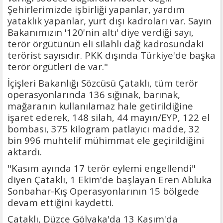
Şehirlerimizde işbirliği yapanlar, yardım
yataklık yapanlar, yurt dışı kadroları var. Sayın
Bakanımızın '120'nin altı' diye verdiği sayı,
terör örgütünün eli silahlı dağ kadrosundaki
terörist sayısıdır. PKK dışında Türkiye'de başka
terör örgütleri de var."
İçişleri Bakanlığı Sözcüsü Çataklı, tüm terör
operasyonlarında 136 sığınak, barınak,
mağaranın kullanılamaz hale getirildiğine
işaret ederek, 148 silah, 44 mayın/EYP, 122 el
bombası, 375 kilogram patlayıcı madde, 32
bin 996 muhtelif mühimmat ele geçirildiğini
aktardı.
"Kasım ayında 17 terör eylemi engellendi"
diyen Çataklı, 1 Ekim'de başlayan Eren Abluka
Sonbahar-Kış Operasyonlarının 15 bölgede
devam ettiğini kaydetti.
Çataklı, Düzce Gölyaka'da 13 Kasım'da