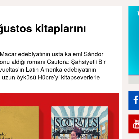
ğustos kitaplarını
 Macar edebiyatının usta kalemi Sándor
konu aldığı romanı Csutora: Şahsiyetli Bir
ueltas’ın Latin Amerika edebiyatının
en uzun öyküsü Hücre’yi kitapseverlerle