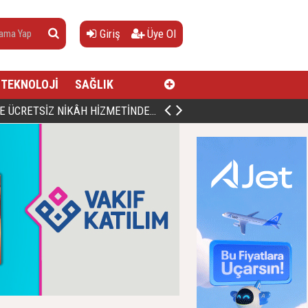
Giriş
Üye Ol
TEKNOLOJİ
SAĞLIK
AN, DOĞUMUNUN HİCRÎ 91. YILINDA ELAZIĞ'DA YÂD EDİLECEK