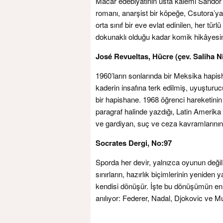
Macar edebiyatının usta kalemi Sándor M
romanı, anarşist bir köpeğe, Csutora’y
orta sınıf bir eve evlat edinilen, her tü
dokunaklı olduğu kadar komik hikâyesin
José Revueltas, Hücre (çev. Saliha Ni
1960’ların sonlarında bir Meksika hapish
kaderin insafına terk edilmiş, uyuştu
bir hapishane. 1968 öğrenci hareketinin 
paragraf halinde yazdığı, Latin Amerika
ve gardiyan, suç ve ceza kavramlarının 
Socrates Dergi, No:97
Sporda her devir, yalnızca oyunun değil; z
sınırların, hazırlık biçimlerinin yeniden
kendisi dönüşür. İşte bu dönüşümün en
anılıyor: Federer, Nadal, Djokovic ve 