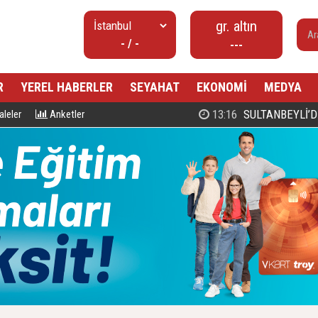
gr. altın
- / -
---
R
YEREL HABERLER
SEYAHAT
EKONOMİ
MEDYA
00:27
PROF. DR. MAHMUD ESAD COŞ
leler
Anketler