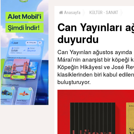
Anasayfa
KÜLTÜR - SANAT
Can Yayınları a
duyurdu
Can Yayınları ağustos ayında
Márai’nin anarşist bir köpeği 
Köpeğin Hikâyesi ve José Rev
klasiklerinden biri kabul edil
buluşturuyor.