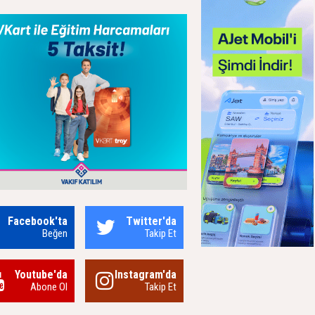
Facebook'ta
Twitter'da
Beğen
Takip Et
Youtube'da
Instagram'da
Abone Ol
Takip Et