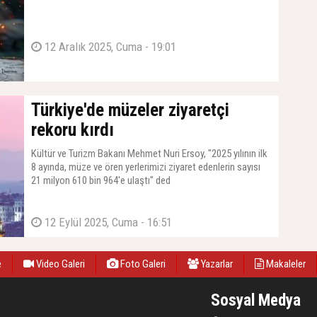
12 Aralık 2025, Cuma - 19:01
Türkiye'de müzeler ziyaretçi
rekoru kırdı
Kültür ve Turizm Bakanı Mehmet Nuri Ersoy, "2025 yılının ilk
8 ayında, müze ve ören yerlerimizi ziyaret edenlerin sayısı
21 milyon 610 bin 964'e ulaştı" ded
12 Eylül 2025, Cuma - 16:51
e
Video Galeri
Foto Galeri
Yazarlar
Makaleler
Sosyal Medya