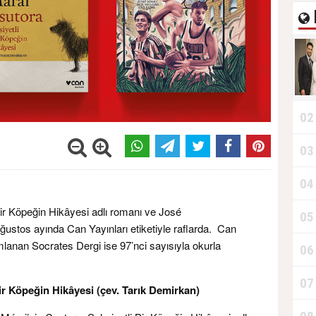
02
03
04
Bir Köpeğin Hikâyesi adlı romanı ve José
05
ğustos ayında Can Yayınları etiketiyle raflarda. Can
ımlanan Socrates Dergi ise 97’nci sayısıyla okurla
06
07
ir Köpeğin Hikâyesi (çev. Tarık Demirkan)