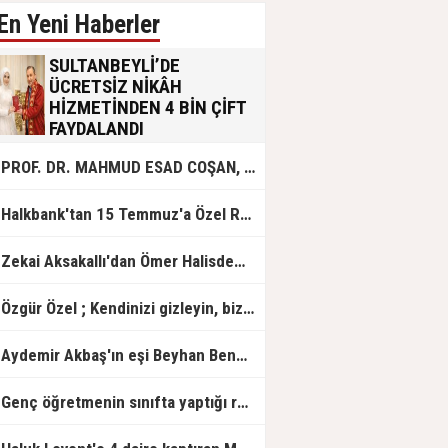
En Yeni Haberler
SULTANBEYLİ’DE
ÜCRETSİZ NİKÂH
HİZMETİNDEN 4 BİN ÇİFT
FAYDALANDI
Sultanbeyli Belediyesi evlilik yolunda
PROF. DR. MAHMUD ESAD COŞAN, DOĞUMUNUN HİCRÎ 91. YILINDA ELAZIĞ'DA YÂD EDİLECEK
olan gençlere destek amacıyla
başlattığı ücretsiz nikâh hizmetini
sürdürüyor. Bu uygulamayı geçen yıl
Halkbank'tan 15 Temmuz'a Özel Reklam Filmi: "İrade Bizim, Zafer Bizim"
başlattıklarını belirten Sultanbeyli
Belediye Başkanı Ali Tombaş,
“Şimdiye kadar 4 bin çiftimize
Zekai Aksakallı'dan Ömer Halisdemir'e 'vefa' ziyareti!
ücretsiz hizmet vermenin
mutluluğunu yaşıyoruz” dedi.
Özgür Özel ; Kendinizi gizleyin, bizden işaret bekleyin
Aydemir Akbaş'ın eşi Beyhan Benek Akbaş hayatını kaybetti
Genç öğretmenin sınıfta yaptığı rezil paylaşım