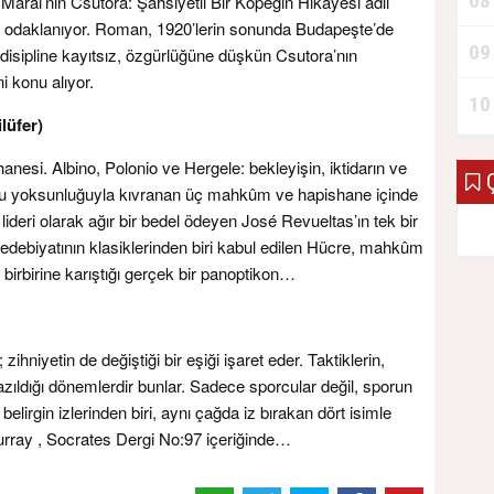
08
árai’nin Csutora: Şahsiyetli Bir Köpeğin Hikâyesi adlı
a odaklanıyor. Roman, 1920’lerin sonunda Budapeşte’de
09
rlü disipline kayıtsız, özgürlüğüne düşkün Csutora’nın
i konu alıyor.
10
lüfer)
anesi. Albino, Polonio ve Hergele: bekleyişin, iktidarın ve
Ç
rucu yoksunluğuyla kıvranan üç mahkûm ve hapishane içinde
lideri olarak ağır bir bedel ödeyen José Revueltas’ın tek bir
 edebiyatının klasiklerinden biri kabul edilen Hücre, mahkûm
birbirine karıştığı gerçek bir panoptikon…
ihniyetin de değiştiği bir eşiği işaret eder. Taktiklerin,
 yazıldığı dönemlerdir bunlar. Sadece sporcular değil, sporun
 belirgin izlerinden biri, aynı çağda iz bırakan dört isimle
Murray , Socrates Dergi No:97 içeriğinde…