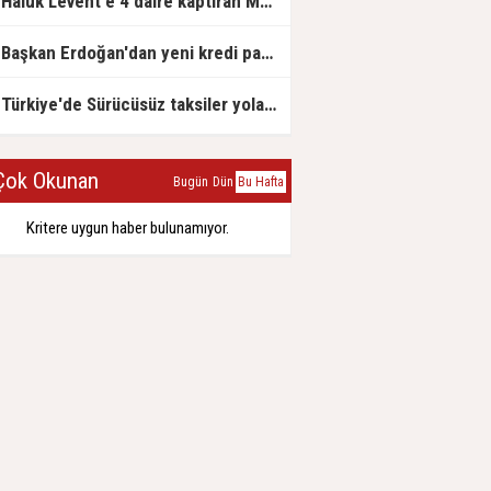
Haluk Levent'e 4 daire kaptıran Müteahhit soluğu savcılıkta aldı
Başkan Erdoğan'dan yeni kredi paketi müjdesi: 6 ay geri ödemesiz, 36 ay vadeli
Türkiye'de Sürücüsüz taksiler yola çıkmaya hazırlanıyor
ok Okunan
Bugün
Dün
Bu Hafta
Kritere uygun haber bulunamıyor.