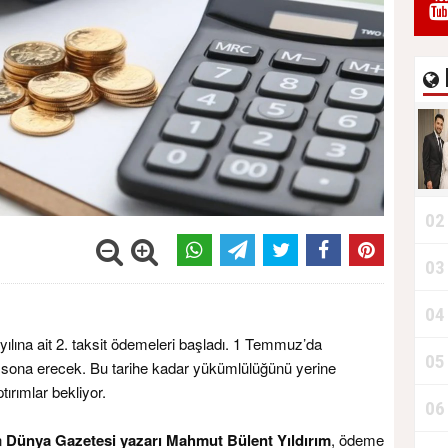
02
03
04
yılına ait 2. taksit ödemeleri başladı. 1 Temmuz’da
05
ona erecek. Bu tarihe kadar yükümlülüğünü yerine
tırımlar bekliyor.
06
n
Dünya Gazetesi yazarı Mahmut Bülent Yıldırım
, ödeme