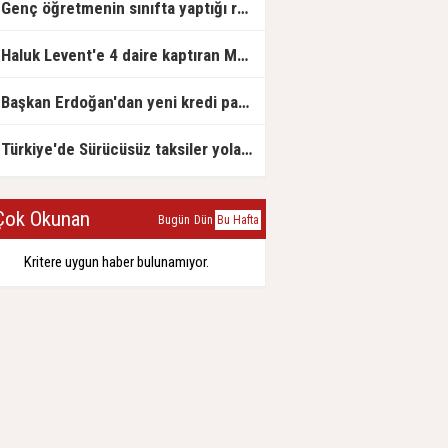
Genç öğretmenin sınıfta yaptığı rezil paylaşım
Haluk Levent'e 4 daire kaptıran Müteahhit soluğu savcılıkta aldı
Başkan Erdoğan'dan yeni kredi paketi müjdesi: 6 ay geri ödemesiz, 36 ay vadeli
Türkiye'de Sürücüsüz taksiler yola çıkmaya hazırlanıyor
ok Okunan
Bugün
Dün
Bu Hafta
Kritere uygun haber bulunamıyor.