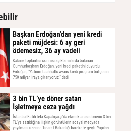
ebilir
Başkan Erdoğan'dan yeni kredi
paketi müjdesi: 6 ay geri
ödemesiz, 36 ay vadeli
Kabine toplantısı sonrası açıklamalarda bulunan
Cumhurbaşkanı Erdoğan, yeni kredi paketini duyurdu.
Erdoğan, ''Yatırım taahhütlü avans kredi program bütçesini
750 milyar liraya çıkarıyoruz.'' dedi.
14 Temmuz 2026, Salı - 07:21
3 bin TL’ye döner satan
İşletmeye ceza yağdı
İstanbul Fatih’teki Kapalıçarşı’da ekmek arası dönerin 3 bin
TL’ye satıldığına ilişkin görüntülerin sosyal medyada
yayılması üzerine Ticaret Bakanlığı harekete geçti. Yapılan