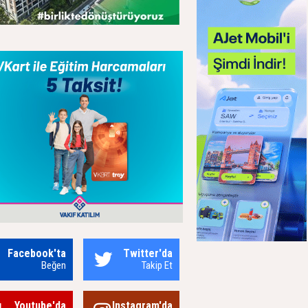
Facebook'ta
Twitter'da
Beğen
Takip Et
Youtube'da
Instagram'da