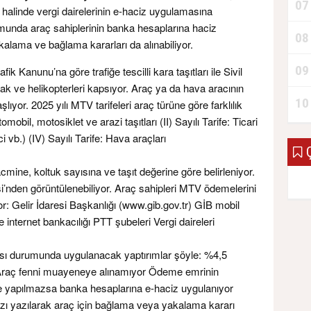
07
 halinde vergi dairelerinin e-haciz uygulamasına
umunda araç sahiplerinin banka hesaplarına haciz
08
kalama ve bağlama kararları da alınabiliyor.
09
fik Kanunu’na göre trafiğe tescilli kara taşıtları ile Sivil
ak ve helikopterleri kapsıyor. Araç ya da hava aracının
10
şlıyor. 2025 yılı MTV tarifeleri araç türüne göre farklılık
tomobil, motosiklet ve arazi taşıtları (II) Sayılı Tarife: Ticari
 vb.) (IV) Sayılı Tarife: Hava araçları
Ç
mine, koltuk sayısına ve taşıt değerine göre belirleniyor.
esi’nden görüntülenebiliyor. Araç sahipleri MTV ödemelerini
or: Gelir İdaresi Başkanlığı (www.gib.gov.tr) GİB mobil
internet bankacılığı PTT şubeleri Vergi daireleri
 durumunda uygulanacak yaptırımlar şöyle: %4,5
Araç fenni muayeneye alınamıyor Ödeme emrinin
me yapılmazsa banka hesaplarına e-haciz uygulanıyor
yazı yazılarak araç için bağlama veya yakalama kararı