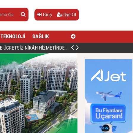
Giriş
Üye Ol
TEKNOLOJİ
SAĞLIK
AN, DOĞUMUNUN HİCRÎ 91. YILINDA ELAZIĞ'DA YÂD EDİLECEK