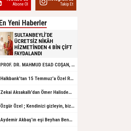
Abone Ol
Takip Et
En Yeni Haberler
SULTANBEYLİ’DE
ÜCRETSİZ NİKÂH
HİZMETİNDEN 4 BİN ÇİFT
FAYDALANDI
Sultanbeyli Belediyesi evlilik yolunda
PROF. DR. MAHMUD ESAD COŞAN, DOĞUMUNUN HİCRÎ 91. YILINDA ELAZIĞ'DA YÂD EDİLECEK
olan gençlere destek amacıyla
başlattığı ücretsiz nikâh hizmetini
sürdürüyor. Bu uygulamayı geçen yıl
Halkbank'tan 15 Temmuz'a Özel Reklam Filmi: "İrade Bizim, Zafer Bizim"
başlattıklarını belirten Sultanbeyli
Belediye Başkanı Ali Tombaş,
“Şimdiye kadar 4 bin çiftimize
Zekai Aksakallı'dan Ömer Halisdemir'e 'vefa' ziyareti!
ücretsiz hizmet vermenin
mutluluğunu yaşıyoruz” dedi.
Özgür Özel ; Kendinizi gizleyin, bizden işaret bekleyin
Aydemir Akbaş'ın eşi Beyhan Benek Akbaş hayatını kaybetti