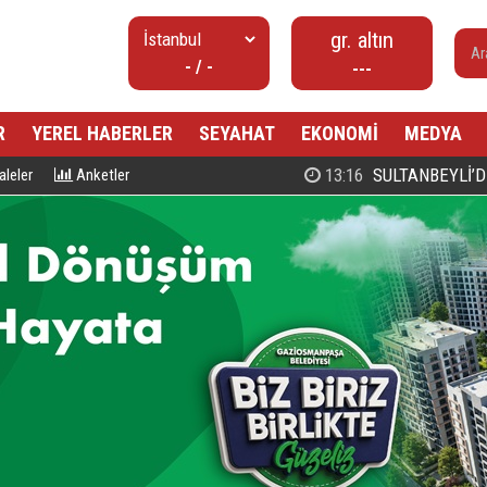
gr. altın
- / -
---
R
YEREL HABERLER
SEYAHAT
EKONOMİ
MEDYA
00:27
PROF. DR. MAHMUD ESAD COŞ
leler
Anketler