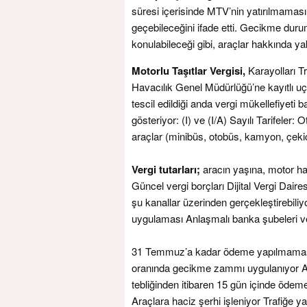
süresi içerisinde MTV’nin yatırılmaması
geçebileceğini ifade etti. Gecikme dur
konulabileceği gibi, araçlar hakkında ya
Motorlu Taşıtlar Vergisi,
Karayolları Tra
Havacılık Genel Müdürlüğü’ne kayıtlı uç
tescil edildiği anda vergi mükellefiyeti ba
gösteriyor: (I) ve (I/A) Sayılı Tarifeler: O
araçlar (minibüs, otobüs, kamyon, çekici
Vergi tutarları;
aracın yaşına, motor hac
Güncel vergi borçları Dijital Vergi Dair
şu kanallar üzerinden gerçekleştirebiliy
uygulaması Anlaşmalı banka şubeleri ve 
31 Temmuz’a kadar ödeme yapılmaması
oranında gecikme zammı uygulanıyor 
tebliğinden itibaren 15 gün içinde öde
Araçlara haciz şerhi işleniyor Trafiğe 