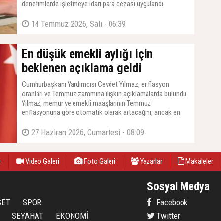
denetimlerde işletmeye idari para cezası uygulandı.
14 Temmuz 2026, Salı - 06:39
En düşük emekli aylığı için
beklenen açıklama geldi
Cumhurbaşkanı Yardımcısı Cevdet Yılmaz, enflasyon
oranları ve Temmuz zammına ilişkin açıklamalarda bulundu.
Yılmaz, memur ve emekli maaşlarının Temmuz
enflasyonuna göre otomatik olarak artacağını, ancak en
düşük emekli maaşına yapılacak zam için TBMM'den yeni
bir kanun çıkarılması gerektiğini duyurdu. Yılmaz, ''O konuda
27 Haziran 2026, Cumartesi - 08:09
da Meclis'imiz gerekli çalışmaları yapacaktır'' dedi.
e
Video Galeri
Foto Galeri
Yazarlar
Makaleler
Sosyal Medya
SET
SPOR
Facebook
SEYAHAT
EKONOMİ
Twitter