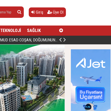
Giriş
Üye Ol
TEKNOLOJİ
SAĞLIK
AN, DOĞUMUNUN HİCRÎ 91. YILINDA ELAZIĞ'DA YÂD EDİLECEK