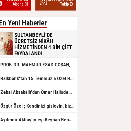
Abone Ol
Takip Et
En Yeni Haberler
SULTANBEYLİ’DE
ÜCRETSİZ NİKÂH
HİZMETİNDEN 4 BİN ÇİFT
FAYDALANDI
Sultanbeyli Belediyesi evlilik yolunda
PROF. DR. MAHMUD ESAD COŞAN, DOĞUMUNUN HİCRÎ 91. YILINDA ELAZIĞ'DA YÂD EDİLECEK
olan gençlere destek amacıyla
başlattığı ücretsiz nikâh hizmetini
sürdürüyor. Bu uygulamayı geçen yıl
Halkbank'tan 15 Temmuz'a Özel Reklam Filmi: "İrade Bizim, Zafer Bizim"
başlattıklarını belirten Sultanbeyli
Belediye Başkanı Ali Tombaş,
“Şimdiye kadar 4 bin çiftimize
Zekai Aksakallı'dan Ömer Halisdemir'e 'vefa' ziyareti!
ücretsiz hizmet vermenin
mutluluğunu yaşıyoruz” dedi.
Özgür Özel ; Kendinizi gizleyin, bizden işaret bekleyin
Aydemir Akbaş'ın eşi Beyhan Benek Akbaş hayatını kaybetti