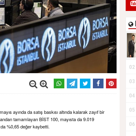
02
03
04
05
mayıs ayında da satış baskısı altında kalarak zayıf bir
puandan tamamlayan BİST 100, mayısta da 9.019
06
zda %0,65 değer kaybetti.