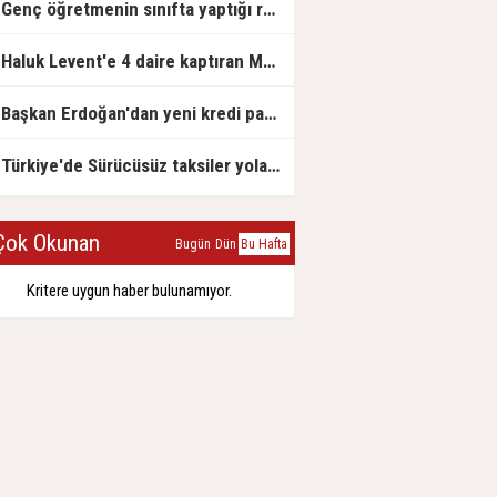
Genç öğretmenin sınıfta yaptığı rezil paylaşım
Haluk Levent'e 4 daire kaptıran Müteahhit soluğu savcılıkta aldı
Başkan Erdoğan'dan yeni kredi paketi müjdesi: 6 ay geri ödemesiz, 36 ay vadeli
Türkiye'de Sürücüsüz taksiler yola çıkmaya hazırlanıyor
ok Okunan
Bugün
Dün
Bu Hafta
Kritere uygun haber bulunamıyor.