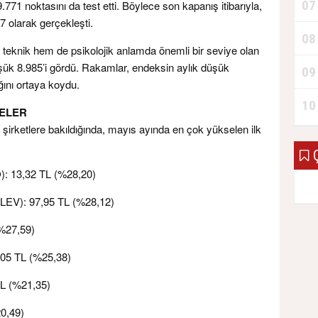
07
1 noktasını da test etti. Böylece son kapanış itibarıyla,
 olarak gerçekleşti.
08
teknik hem de psikolojik anlamda önemli bir seviye olan
düşük 8.985’i gördü. Rakamlar, endeksin aylık düşük
09
ğını ortaya koydu.
10
SELER
irketlere bakıldığında, mayıs ayında en çok yükselen ilk
Ç
O): 13,32 TL (%28,20)
TLEV): 97,95 TL (%28,12)
%27,59)
8,05 TL (%25,38)
L (%21,35)
0,49)