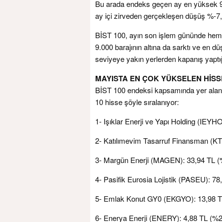
Bu arada endeks geçen ay en yüksek 9.77
ay içi zirveden gerçekleşen düşüş %-7,7
BİST 100, ayın son işlem gününde hem 
9.000 barajının altına da sarktı ve en 
seviyeye yakın yerlerden kapanış yaptı
MAYISTA EN ÇOK YÜKSELEN HİS
BİST 100 endeksi kapsamında yer alan ş
10 hisse şöyle sıralanıyor:
1- Işıklar Enerji ve Yapı Holding (IEYH
2- Katılımevim Tasarruf Finansman (K
3- Margün Enerji (MAGEN): 33,94 TL (
4- Pasifik Eurosia Lojistik (PASEU): 7
5- Emlak Konut GY0 (EKGYO): 13,98 T
6- Enerya Enerji (ENERY): 4,88 TL (%2