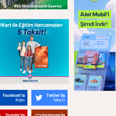
Facebook'ta
Twitter'da
Beğen
Takip Et
Youtube'da
Instagram'da