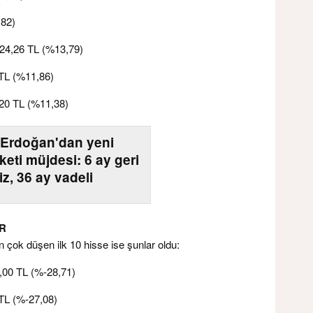
,82)
 24,26 TL (%13,79)
 TL (%11,86)
,20 TL (%11,38)
Erdoğan'dan yeni
keti müjdesi: 6 ay geri
z, 36 ay vadeli
R
 çok düşen ilk 10 hisse ise şunlar oldu:
3,00 TL (%-28,71)
TL (%-27,08)