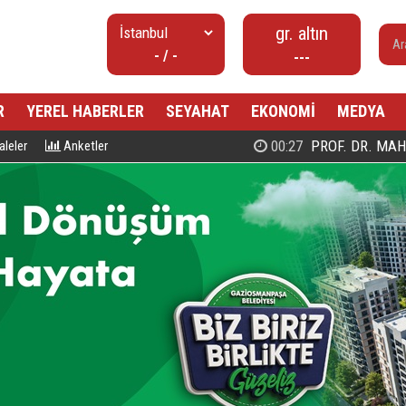
gr. altın
- / -
---
R
YEREL HABERLER
SEYAHAT
EKONOMİ
MEDYA
00:27
PROF. DR. MAHMUD ESAD COŞ
leler
Anketler