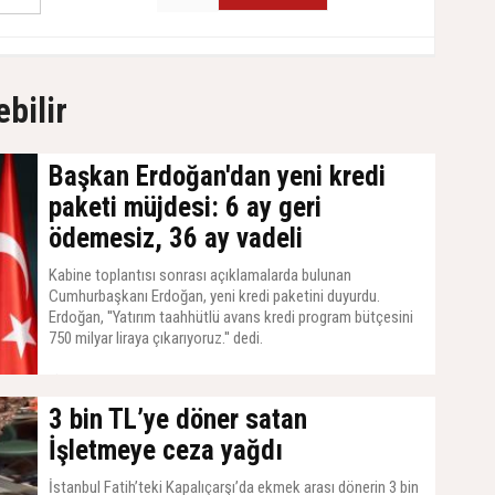
ebilir
Başkan Erdoğan'dan yeni kredi
paketi müjdesi: 6 ay geri
ödemesiz, 36 ay vadeli
Kabine toplantısı sonrası açıklamalarda bulunan
Cumhurbaşkanı Erdoğan, yeni kredi paketini duyurdu.
Erdoğan, ''Yatırım taahhütlü avans kredi program bütçesini
750 milyar liraya çıkarıyoruz.'' dedi.
14 Temmuz 2026, Salı - 07:21
3 bin TL’ye döner satan
İşletmeye ceza yağdı
İstanbul Fatih’teki Kapalıçarşı’da ekmek arası dönerin 3 bin