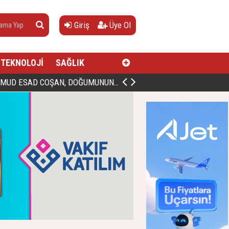
Giriş
Üye Ol
TEKNOLOJİ
SAĞLIK
AN, DOĞUMUNUN HİCRÎ 91. YILINDA ELAZIĞ'DA YÂD EDİLECEK