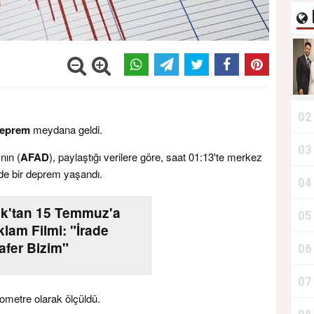
02
eprem
meydana geldi.
03
nın (
AFAD
), paylaştığı verilere göre, saat 01:13'te merkez
de bir deprem yaşandı.
04
k'tan 15 Temmuz'a
05
lam Filmi: "İrade
afer Bizim"
06
07
lometre olarak ölçüldü.