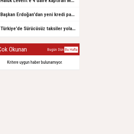
Haluk Levent'e 4 daire kaptıran Müteahhit soluğu savcılıkta aldı
Başkan Erdoğan'dan yeni kredi paketi müjdesi: 6 ay geri ödemesiz, 36 ay vadeli
Türkiye'de Sürücüsüz taksiler yola çıkmaya hazırlanıyor
ok Okunan
Bugün
Dün
Bu Hafta
Kritere uygun haber bulunamıyor.