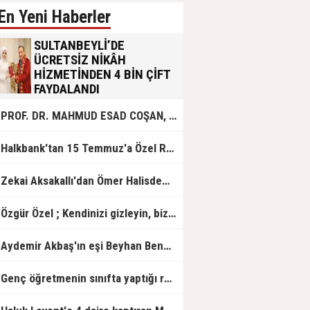
En Yeni Haberler
SULTANBEYLİ’DE
ÜCRETSİZ NİKÂH
HİZMETİNDEN 4 BİN ÇİFT
FAYDALANDI
Sultanbeyli Belediyesi evlilik yolunda
PROF. DR. MAHMUD ESAD COŞAN, DOĞUMUNUN HİCRÎ 91. YILINDA ELAZIĞ'DA YÂD EDİLECEK
olan gençlere destek amacıyla
başlattığı ücretsiz nikâh hizmetini
sürdürüyor. Bu uygulamayı geçen yıl
Halkbank'tan 15 Temmuz'a Özel Reklam Filmi: "İrade Bizim, Zafer Bizim"
başlattıklarını belirten Sultanbeyli
Belediye Başkanı Ali Tombaş,
“Şimdiye kadar 4 bin çiftimize
Zekai Aksakallı'dan Ömer Halisdemir'e 'vefa' ziyareti!
ücretsiz hizmet vermenin
mutluluğunu yaşıyoruz” dedi.
Özgür Özel ; Kendinizi gizleyin, bizden işaret bekleyin
Aydemir Akbaş'ın eşi Beyhan Benek Akbaş hayatını kaybetti
Genç öğretmenin sınıfta yaptığı rezil paylaşım