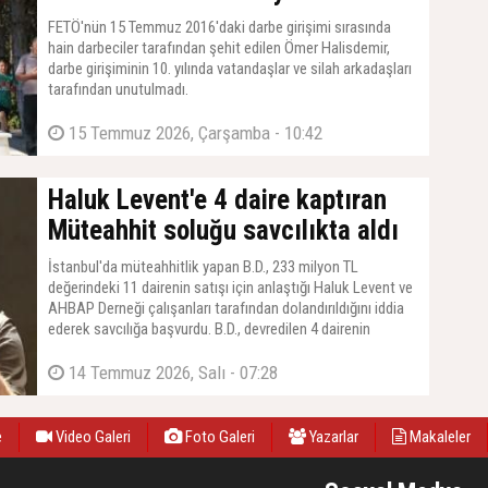
FETÖ'nün 15 Temmuz 2016'daki darbe girişimi sırasında
hain darbeciler tarafından şehit edilen Ömer Halisdemir,
darbe girişiminin 10. yılında vatandaşlar ve silah arkadaşları
tarafından unutulmadı.
15 Temmuz 2026, Çarşamba - 10:42
Haluk Levent'e 4 daire kaptıran
Müteahhit soluğu savcılıkta aldı
İstanbul'da müteahhitlik yapan B.D., 233 milyon TL
değerindeki 11 dairenin satışı için anlaştığı Haluk Levent ve
AHBAP Derneği çalışanları tarafından dolandırıldığını iddia
ederek savcılığa başvurdu. B.D., devredilen 4 dairenin
ödemesinin yapılmadığını belirtti.
14 Temmuz 2026, Salı - 07:28
e
Video Galeri
Foto Galeri
Yazarlar
Makaleler