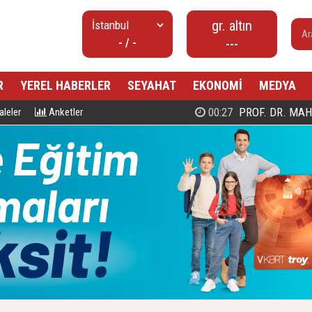
gr. altın
- / -
---
R
YEREL HABERLER
SEYAHAT
EKONOMİ
MEDYA
00:27
PROF. DR. MAHMUD ESAD COŞ
leler
Anketler