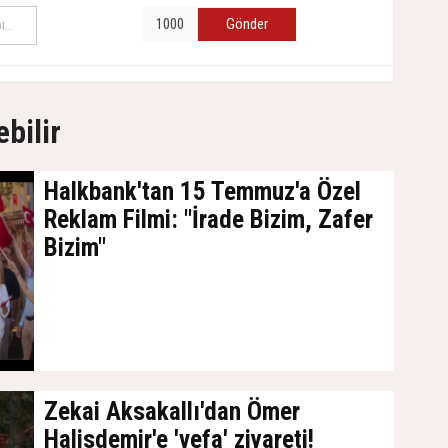
Gönder
ebilir
Halkbank'tan 15 Temmuz'a Özel
Reklam Filmi: "İrade Bizim, Zafer
Bizim"
19 Temmuz 2026, Pazar - 17:19
Zekai Aksakallı'dan Ömer
Halisdemir'e 'vefa' ziyareti!