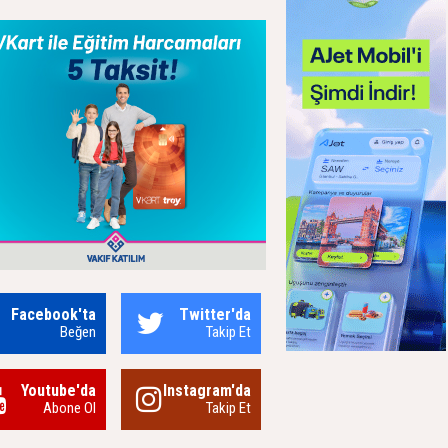
Facebook'ta
Twitter'da
Beğen
Takip Et
Youtube'da
Instagram'da
Abone Ol
Takip Et