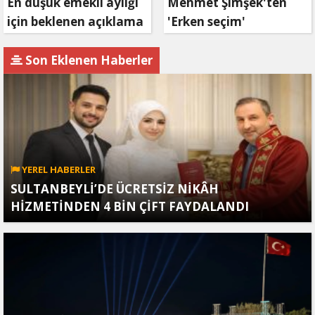
En düşük emekli aylığı
Mehmet Şimşek'ten
için beklenen açıklama
'Erken seçim'
geldi
açıklaması!
Son Eklenen Haberler
YEREL HABERLER
SULTANBEYLİ’DE ÜCRETSİZ NİKÂH
HİZMETİNDEN 4 BİN ÇİFT FAYDALANDI