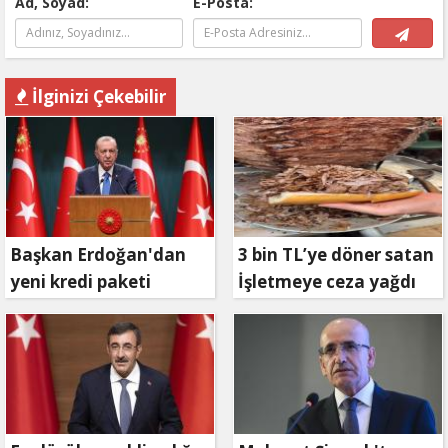
Ad, Soyad:
E-Posta:
İlginizi Çekebilir
Başkan Erdoğan'dan
3 bin TL’ye döner satan
yeni kredi paketi
İşletmeye ceza yağdı
müjdesi: 6 ay geri
ödemesiz, 36 ay vadeli