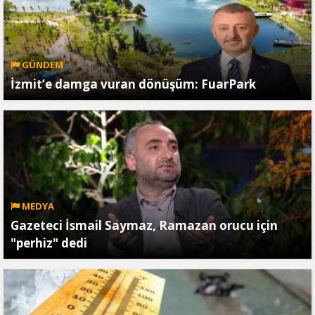
GÜNDEM
İzmit’e damga vuran dönüşüm: FuarPark
MEDYA
Gazeteci İsmail Saymaz, Ramazan orucu için
"perhiz" dedi