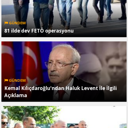
GÜNDEM
81 ilde dev FETÖ operasyonu
GÜNDEM
Kemal Kılıçdaroğlu'ndan Haluk Levent İle İlgili
Açıklama