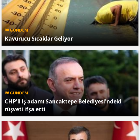
GÜNDEM
Kavurucu Sıcaklar Geliyor
GÜNDEM
CHP'li iş adamı Sancaktepe Belediyesi'ndeki
rüşveti ifşa etti