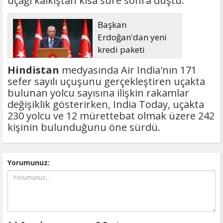
uçağı kalkıştan kısa süre sonra düştü.
Başkan
Erdoğan'dan yeni
kredi paketi
müjdesi: 6 ay geri
Hindistan
medyasında Air India'nın 171
ödemesiz, 36 ay vadeli
sefer sayılı uçuşunu gerçekleştiren uçakta
bulunan yolcu sayısına ilişkin rakamlar
değişiklik gösterirken, India Today, uçakta
230 yolcu ve 12 mürettebat olmak üzere 242
kişinin bulunduğunu öne sürdü.
Yorumunuz: