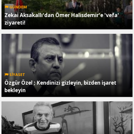
GÜNDEM
Zekai Aksakallı'dan Ömer Halisdemir'e 'vefa'
ziyareti!
SİYASET
Özgür Özel ; Kendinizi gizleyin, bizden işaret
bekleyin