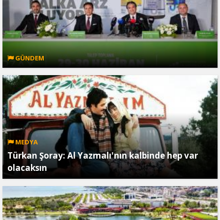
GÜNDEM
MEDYA
Türkan Şoray: Al Yazmalı'nın kalbinde hep var
olacaksın