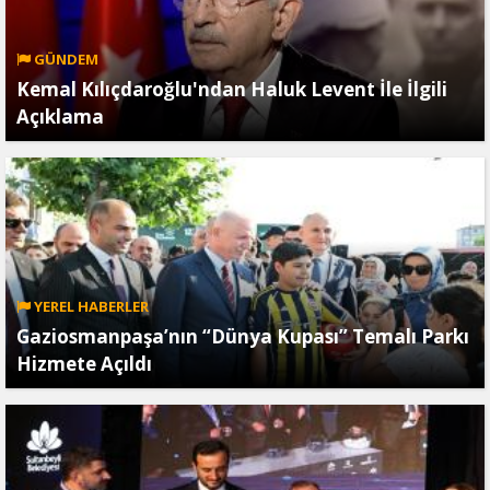
GÜNDEM
Kemal Kılıçdaroğlu'ndan Haluk Levent İle İlgili
Açıklama
YEREL HABERLER
Gaziosmanpaşa’nın “Dünya Kupası” Temalı Parkı
Hizmete Açıldı