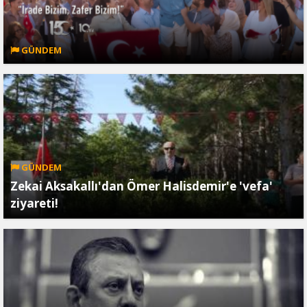
GÜNDEM
GÜNDEM
Zekai Aksakallı'dan Ömer Halisdemir'e 'vefa'
ziyareti!