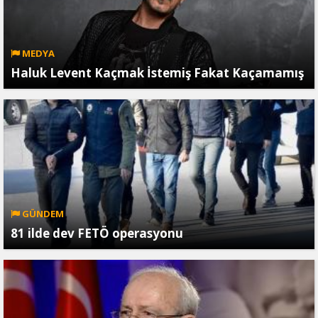
MEDYA
Haluk Levent Kaçmak İstemiş Fakat Kaçamamış
GÜNDEM
81 ilde dev FETÖ operasyonu