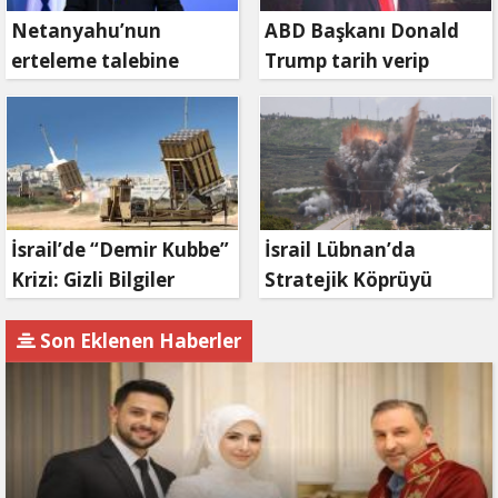
Netanyahu’nun
ABD Başkanı Donald
erteleme talebine
Trump tarih verip
mahkemeden ret
duyurdu: Savaş ne
zaman bitecek?
İsrail’de “Demir Kubbe”
İsrail Lübnan’da
Krizi: Gizli Bilgiler
Stratejik Köprüyü
İran’a Sızdırıldı, Asker
Vurdu: Kasımiye
Gözaltında
Köprüsü Bombalandı
Son Eklenen Haberler