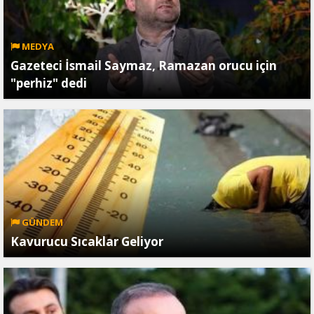
MEDYA
Gazeteci İsmail Saymaz, Ramazan orucu için
"perhiz" dedi
GÜNDEM
Kavurucu Sıcaklar Geliyor