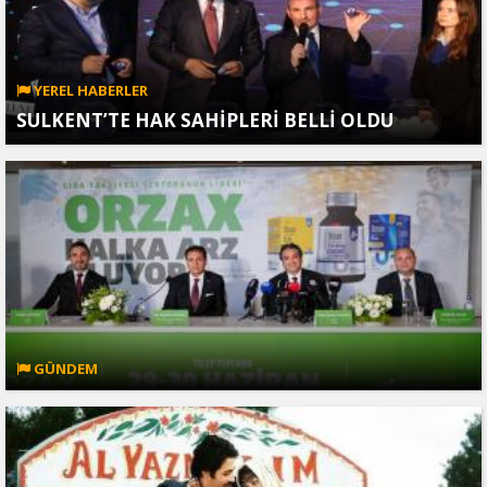
YEREL HABERLER
SULKENT’TE HAK SAHİPLERİ BELLİ OLDU
GÜNDEM