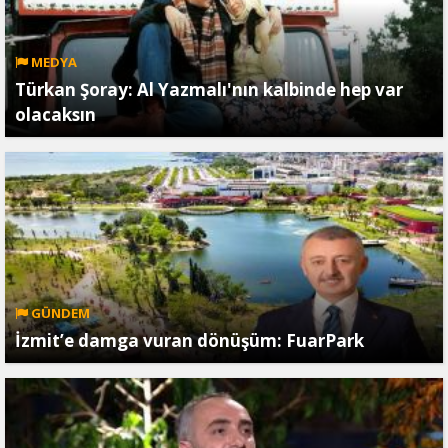
MEDYA
Türkan Şoray: Al Yazmalı'nın kalbinde hep var
olacaksın
GÜNDEM
İzmit’e damga vuran dönüşüm: FuarPark