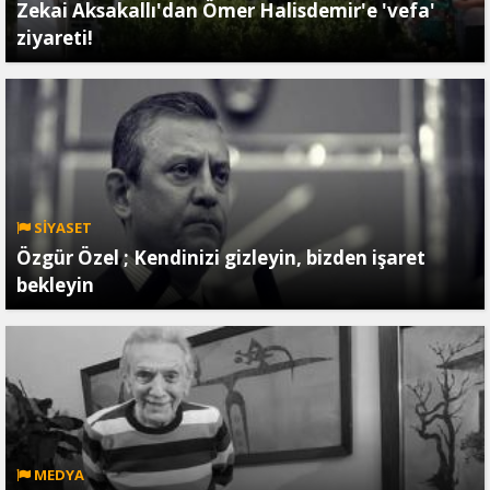
Zekai Aksakallı'dan Ömer Halisdemir'e 'vefa'
ziyareti!
SİYASET
Özgür Özel ; Kendinizi gizleyin, bizden işaret
bekleyin
MEDYA