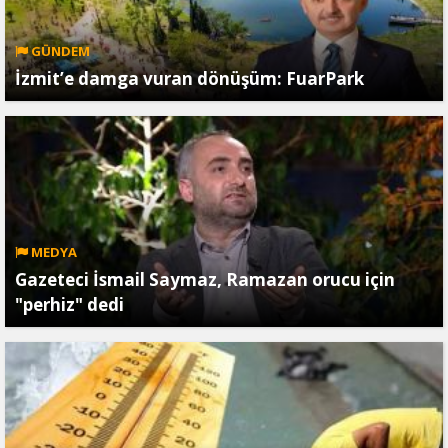
GÜNDEM
İzmit’e damga vuran dönüşüm: FuarPark
MEDYA
Gazeteci İsmail Saymaz, Ramazan orucu için
"perhiz" dedi