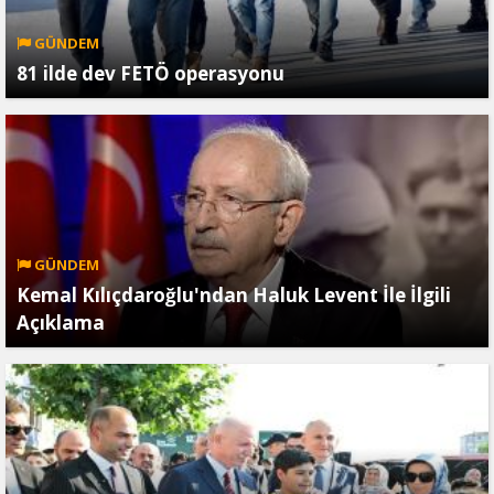
GÜNDEM
81 ilde dev FETÖ operasyonu
GÜNDEM
Kemal Kılıçdaroğlu'ndan Haluk Levent İle İlgili
Açıklama