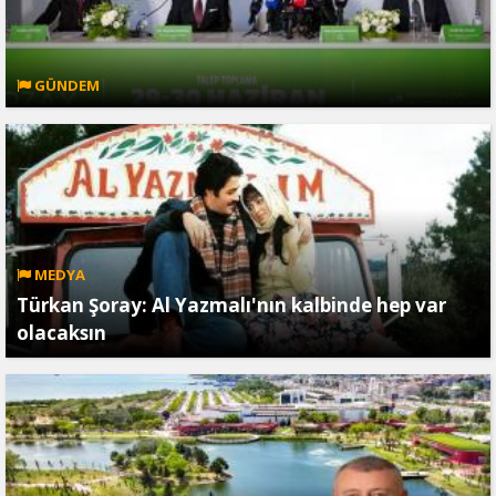
GÜNDEM
MEDYA
Türkan Şoray: Al Yazmalı'nın kalbinde hep var
olacaksın