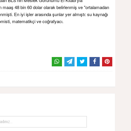
ından BLS'nin Meslek Görünümü El Kitabı'yla
an maaş 48 bin 60 dolar olarak belirlenmiş ve "ortalamadan
nmişti. En iyi işler arasında şunlar yer almıştı: su kaynağı
omisti, matematikçi ve coğrafyacı.