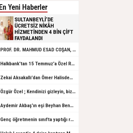
En Yeni Haberler
SULTANBEYLİ’DE
ÜCRETSİZ NİKÂH
HİZMETİNDEN 4 BİN ÇİFT
FAYDALANDI
Sultanbeyli Belediyesi evlilik yolunda
PROF. DR. MAHMUD ESAD COŞAN, DOĞUMUNUN HİCRÎ 91. YILINDA ELAZIĞ'DA YÂD EDİLECEK
olan gençlere destek amacıyla
başlattığı ücretsiz nikâh hizmetini
sürdürüyor. Bu uygulamayı geçen yıl
Halkbank'tan 15 Temmuz'a Özel Reklam Filmi: "İrade Bizim, Zafer Bizim"
başlattıklarını belirten Sultanbeyli
Belediye Başkanı Ali Tombaş,
“Şimdiye kadar 4 bin çiftimize
Zekai Aksakallı'dan Ömer Halisdemir'e 'vefa' ziyareti!
ücretsiz hizmet vermenin
mutluluğunu yaşıyoruz” dedi.
Özgür Özel ; Kendinizi gizleyin, bizden işaret bekleyin
Aydemir Akbaş'ın eşi Beyhan Benek Akbaş hayatını kaybetti
Genç öğretmenin sınıfta yaptığı rezil paylaşım