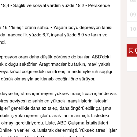
08
8,4 • Sağlık ve sosyal yardım yüzde 18,2 • Perakende
09
 16,1'le eşit orana sahip. • Yaşam boyu depresyon tanısı
10
 da madencilik yüzde 6,7, inşaat yüzde 8,9 ve tarım ve
ndi.
Ç
depresyon oranı daha düşük görünse de bunlar, ABD'deki
ek olduğu sektörler. Araştırmacılar bu farkın, mavi yakalı
ya kırsal bölgelerdeki sınırlı erişim nedeniyle ruh sağlığı
 düşük olmasıyla açıklanabileceğini öne sürüyor.
eyse hiç stres içermeyen yüksek maaşlı bazı işler de var.
es seviyesine sahip en yüksek maaşlı işlerin listesini
şler" genellikle daha az talep, daha öngörülebilir çalışma
ebilir iş yükü içeren işler olarak tanımlanmıştı. Listedeki
 olmayı gerektiriyordu. Liste, ABD Çalışma İstatistikleri
ine'ın verileri kullanılarak derlenmişti. Yüksek stresli işler