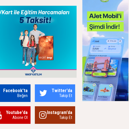
Facebook'ta
Twitter'da
Beğen
Takip Et
Youtube'da
Instagram'da
Abone Ol
Takip Et