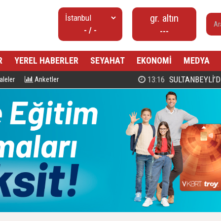
gr. altın
- / -
---
R
YEREL HABERLER
SEYAHAT
EKONOMİ
MEDYA
00:27
PROF. DR. MAHMUD ESAD COŞ
leler
Anketler