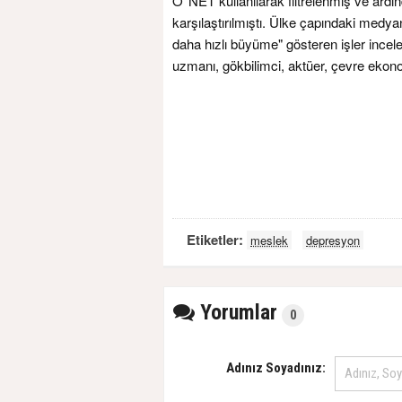
O*NET kullanılarak filtrelenmiş ve ard
karşılaştırılmıştı. Ülke çapındaki medy
daha hızlı büyüme" gösteren işler incele
uzmanı, gökbilimci, aktüer, çevre ekon
Etiketler:
meslek
depresyon
Yorumlar
0
Adınız Soyadınız: