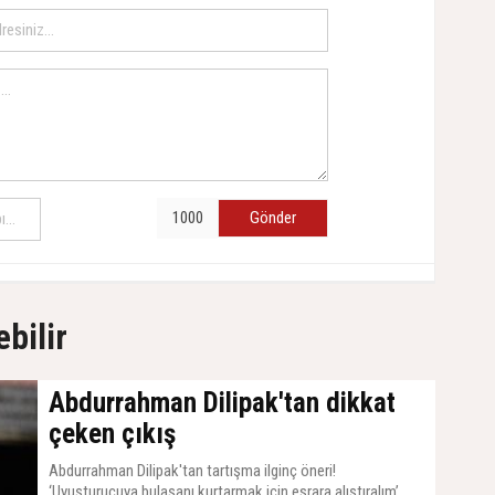
Gönder
ebilir
Abdurrahman Dilipak'tan dikkat
çeken çıkış
Abdurrahman Dilipak'tan tartışma ilginç öneri!
‘Uyuşturucuya bulaşanı kurtarmak için esrara alıştıralım’