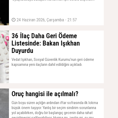
24 Haziran 2026, Çarşamba - 21:57
36 İlaç Daha Geri Ödeme
Listesinde: Bakan Işıkhan
Duyurdu
Vedat Işıkhan, Sosyal Güvenlik Kurumu’nun geri ödeme
kapsamına yeni ilaçların dahil edildiğini açıkladı.
20 Mart 2026, Cuma - 17:38
Oruç hangisi ile açılmalı?
Gün boyu süren açlığın ardından iftar sofrasında ilk lokma
büyük önem taşıyor. Yanlış bir seçim sindirim sorunlarına
yol açabilirken, doğru bir başlangıç gecenin daha rahat
geçirilmesini sağlayabiliyor. Hurma mı, zeytin mi, su mu