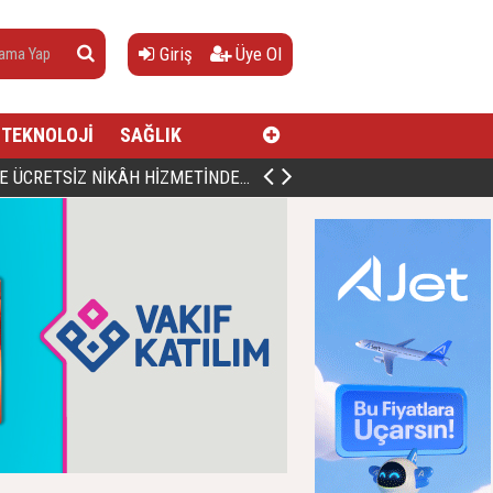
Giriş
Üye Ol
TEKNOLOJİ
SAĞLIK
AN, DOĞUMUNUN HİCRÎ 91. YILINDA ELAZIĞ'DA YÂD EDİLECEK