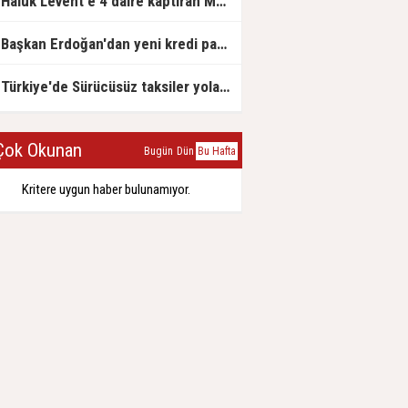
Haluk Levent'e 4 daire kaptıran Müteahhit soluğu savcılıkta aldı
Başkan Erdoğan'dan yeni kredi paketi müjdesi: 6 ay geri ödemesiz, 36 ay vadeli
Türkiye'de Sürücüsüz taksiler yola çıkmaya hazırlanıyor
ok Okunan
Bugün
Dün
Bu Hafta
Kritere uygun haber bulunamıyor.