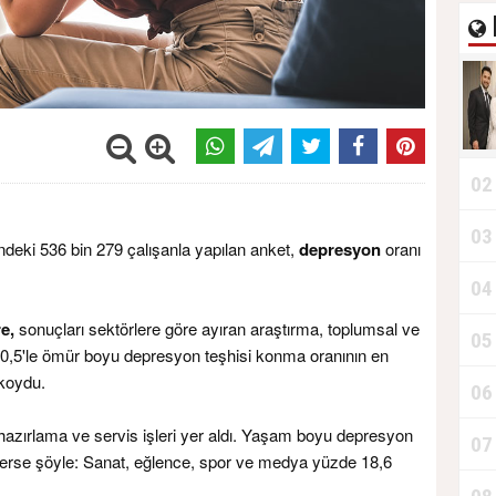
02
03
ndeki 536 bin 279 çalışanla yapılan anket,
depresyon
oranı
04
e,
sonuçları sektörlere göre ayıran araştırma, toplumsal ve
05
20,5'le ömür boyu depresyon teşhisi konma oranının en
koydu.
06
a hazırlama ve servis işleri yer aldı. Yaşam boyu depresyon
07
lerse şöyle: Sanat, eğlence, spor ve medya yüzde 18,6