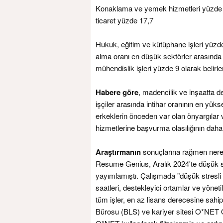
Konaklama ve yemek hizmetleri yüzde 1
ticaret yüzde 17,7
Hukuk, eğitim ve kütüphane işleri yüzde
alma oranı en düşük sektörler arasında
mühendislik işleri yüzde 9 olarak belirle
Habere göre
, madencilik ve inşaatta 
işçiler arasında intihar oranının en yüks
erkeklerin önceden var olan önyargılar ve
hizmetlerine başvurma olasılığının daha
Araştırmanın
sonuçlarına rağmen nered
Resume Genius, Aralık 2024'te düşük str
yayımlamıştı. Çalışmada "düşük stresli i
saatleri, destekleyici ortamlar ve yönetil
tüm işler, en az lisans derecesine sahip
Bürosu (BLS) ve kariyer sitesi O*NET Onl