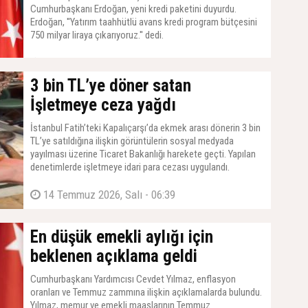
Cumhurbaşkanı Erdoğan, yeni kredi paketini duyurdu.
Erdoğan, ''Yatırım taahhütlü avans kredi program bütçesini
750 milyar liraya çıkarıyoruz.'' dedi.
14 Temmuz 2026, Salı - 07:21
3 bin TL’ye döner satan
İşletmeye ceza yağdı
İstanbul Fatih’teki Kapalıçarşı’da ekmek arası dönerin 3 bin
TL’ye satıldığına ilişkin görüntülerin sosyal medyada
yayılması üzerine Ticaret Bakanlığı harekete geçti. Yapılan
denetimlerde işletmeye idari para cezası uygulandı.
14 Temmuz 2026, Salı - 06:39
En düşük emekli aylığı için
beklenen açıklama geldi
Cumhurbaşkanı Yardımcısı Cevdet Yılmaz, enflasyon
oranları ve Temmuz zammına ilişkin açıklamalarda bulundu.
Yılmaz, memur ve emekli maaşlarının Temmuz