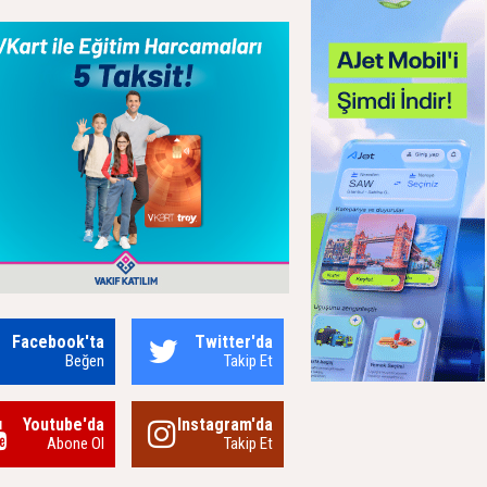
Facebook'ta
Twitter'da
Beğen
Takip Et
Youtube'da
Instagram'da
Abone Ol
Takip Et