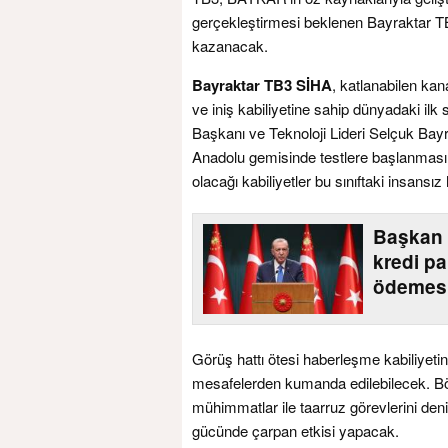
gerçekleştirmesi beklenen Bayraktar TB3’ün
kazanacak.
Bayraktar
TB3 SİHA
, katlanabilen kan
ve iniş kabiliyetine sahip dünyadaki il
Başkanı ve Teknoloji Lideri Selçuk Bayr
Anadolu gemisinde testlere başlanmasını
olacağı kabiliyetler bu sınıftaki insansı
Başkan 
kredi pa
ödemesi
Görüş hattı ötesi haberleşme kabiliyet
mesafelerden kumanda edilebilecek. Böyl
mühimmatlar ile taarruz görevlerini deniz
gücünde çarpan etkisi yapacak.