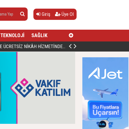
Giriş
Üye Ol
TEKNOLOJİ
SAĞLIK
AN, DOĞUMUNUN HİCRÎ 91. YILINDA ELAZIĞ'DA YÂD EDİLECEK