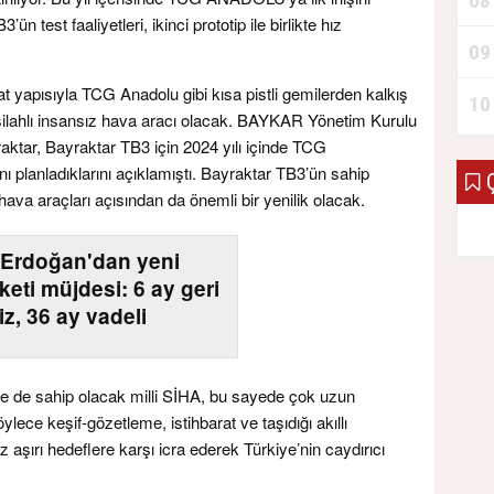
08
 test faaliyetleri, ikinci prototip ile birlikte hız
09
at yapısıyla TCG Anadolu gibi kısa pistli gemilerden kalkış
10
k silahlı insansız hava aracı olacak. BAYKAR Yönetim Kurulu
aktar, Bayraktar TB3 için 2024 yılı içinde TCG
 planladıklarını açıklamıştı. Bayraktar TB3’ün sahip
Ç
z hava araçları açısından da önemli bir yenilik olacak.
Erdoğan'dan yeni
keti müjdesi: 6 ay geri
z, 36 ay vadeli
ine de sahip olacak milli SİHA, bu sayede çok uzun
ece keşif-gözetleme, istihbarat ve taşıdığı akıllı
 aşırı hedeflere karşı icra ederek Türkiye’nin caydırıcı