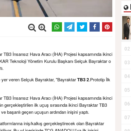
02
ar TB3 İnsansız Hava Aracı (İHA) Projesi kapsamında ikinci
AYKAR Teknoloji Yönetim Kurulu Başkanı Selçuk Bayraktar o
03
ı.
04
ine yer veren Selçuk Bayraktar, "Bayraktar
TB3 2
.Prototip İlk
05
ar TB3 İnsansız Hava Aracı (İHA) Projesi kapsamında ikinci
06
ün gerçekleştirilen ilk uçuş sırasında ikinci Bayraktar TB3
 ve başarılı geçen uçuşun ardından inişini yaptı.
07
platformlarına iniş/kalkış gerçekleştirecek olan Bayraktar
riliyor. Bu yıl içerisinde TCG ANADOLU’ya ilk inişini