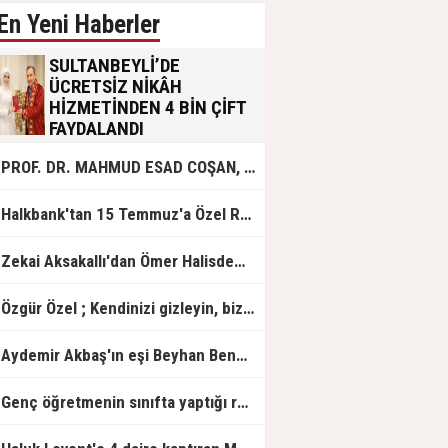
En Yeni Haberler
SULTANBEYLİ’DE
ÜCRETSİZ NİKÂH
HİZMETİNDEN 4 BİN ÇİFT
FAYDALANDI
Sultanbeyli Belediyesi evlilik yolunda
PROF. DR. MAHMUD ESAD COŞAN, DOĞUMUNUN HİCRÎ 91. YILINDA ELAZIĞ'DA YÂD EDİLECEK
olan gençlere destek amacıyla
başlattığı ücretsiz nikâh hizmetini
sürdürüyor. Bu uygulamayı geçen yıl
Halkbank'tan 15 Temmuz'a Özel Reklam Filmi: "İrade Bizim, Zafer Bizim"
başlattıklarını belirten Sultanbeyli
Belediye Başkanı Ali Tombaş,
“Şimdiye kadar 4 bin çiftimize
Zekai Aksakallı'dan Ömer Halisdemir'e 'vefa' ziyareti!
ücretsiz hizmet vermenin
mutluluğunu yaşıyoruz” dedi.
Özgür Özel ; Kendinizi gizleyin, bizden işaret bekleyin
Aydemir Akbaş'ın eşi Beyhan Benek Akbaş hayatını kaybetti
Genç öğretmenin sınıfta yaptığı rezil paylaşım