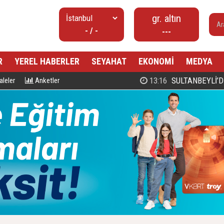
gr. altın
- / -
---
R
YEREL HABERLER
SEYAHAT
EKONOMİ
MEDYA
00:27
PROF. DR. MAHMUD ESAD COŞ
leler
Anketler