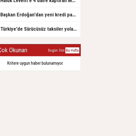
Haluk Levent'e 4 daire kaptıran Müteahhit soluğu savcılıkta aldı
Başkan Erdoğan'dan yeni kredi paketi müjdesi: 6 ay geri ödemesiz, 36 ay vadeli
Türkiye'de Sürücüsüz taksiler yola çıkmaya hazırlanıyor
ok Okunan
Bugün
Dün
Bu Hafta
Kritere uygun haber bulunamıyor.