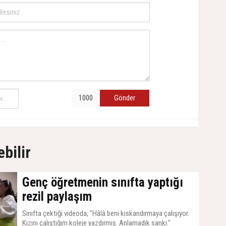
Gönder
ebilir
Genç öğretmenin sınıfta yaptığı
rezil paylaşım
Sınıfta çektiği videoda, "Hâlâ beni kıskandırmaya çalışıyor.
Kızını çalıştığım koleje yazdırmış. Anlamadık sanki."