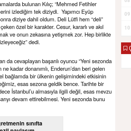
08
ıklamalarda bulunan Kılıç; “Mehmed Fetihler
rini izlediğim tek diziydi. Yapımcı Eyüp
09
ra diziye dahil oldum. Deli Lütfi hem “deli”
çeken özel bir karakter. Cesur, kararlı ve akıl
10
mak ve onun zekasına yetişmek zor. Hep birlikte
izleyeceğiz” dedi.
Ç
ları da cevaplayan başarılı oyuncu “Yeni sezonda
n ne kadar donanımlı, Enderun’dan beri gelen
el bağlamda bir ülkenin gelişimindeki etkisinin
imiz, esas sezona geldik bence. Tarihte bir
dece İstanbul’u almasıyla ilgili değil, esas mevzu
şarıyı devam ettirebilmesi. Yeni sezonda bunu
retmenin sınıfta
rezil paylaşım