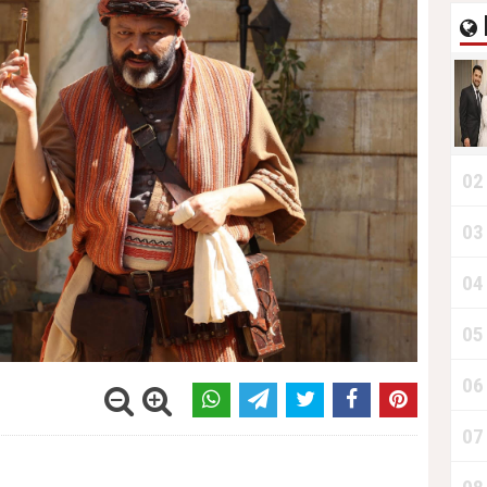
02
03
04
05
06
07