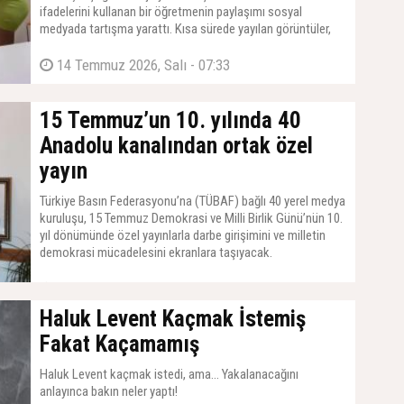
ifadelerini kullanan bir öğretmenin paylaşımı sosyal
medyada tartışma yarattı. Kısa sürede yayılan görüntüler,
öğretmenin sözleri ve sınıfta video çekmesi nedeniyle çok
sayıda yorum aldı.
14 Temmuz 2026, Salı - 07:33
15 Temmuz’un 10. yılında 40
Anadolu kanalından ortak özel
yayın
Türkiye Basın Federasyonu’na (TÜBAF) bağlı 40 yerel medya
kuruluşu, 15 Temmuz Demokrasi ve Milli Birlik Günü’nün 10.
yıl dönümünde özel yayınlarla darbe girişimini ve milletin
demokrasi mücadelesini ekranlara taşıyacak.
14 Temmuz 2026, Salı - 07:02
Haluk Levent Kaçmak İstemiş
Fakat Kaçamamış
Haluk Levent kaçmak istedi, ama... Yakalanacağını
anlayınca bakın neler yaptı!