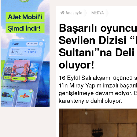
Anasayfa
MEDYA
Başarılı oyuncu
Sevilen Dizisi 
Sultanı”na Deli 
oluyor!
16 Eylül Salı akşamı üçüncü
1’in Miray Yapım imzalı başarı
genişletmeye devam ediyor. Baş
karakteriyle dahil oluyor.