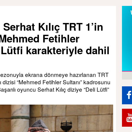
 Serhat Kılıç TRT 1’in
“Mehmed Fetihler
Lütfi karakteriyle dahil
 sezonuyla ekrana dönmeye hazırlanan TRT
lı dizisi “Mehmed Fetihler Sultanı” kadrosunu
arılı oyuncu Serhat Kılıç diziye “Deli Lütfi”