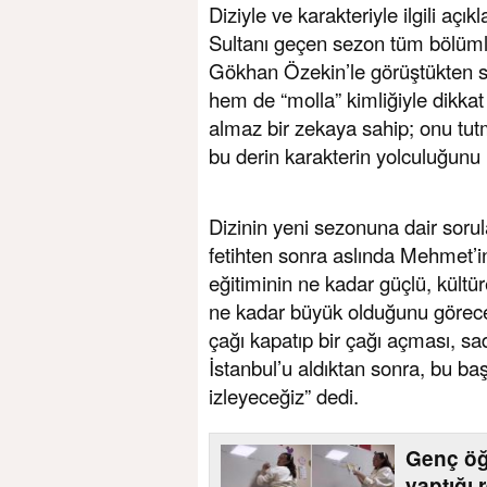
Diziyle ve karakteriyle ilgili aç
Sultanı geçen sezon tüm bölümle
Gökhan Özekin’le görüştükten son
hem de “molla” kimliğiyle dikkat 
almaz bir zekaya sahip; onu tut
bu derin karakterin yolculuğunu 
Dizinin yeni sezonuna dair soru
fetihten sonra aslında Mehmet’i
eğitiminin ne kadar güçlü, kültür
ne kadar büyük olduğunu göreceğ
çağı kapatıp bir çağı açması, sa
İstanbul’u aldıktan sonra, bu ba
izleyeceğiz” dedi.
Genç öğ
yaptığı 