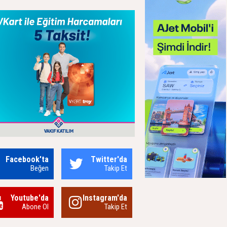
Facebook'ta
Twitter'da
Beğen
Takip Et
Youtube'da
Instagram'da
Abone Ol
Takip Et