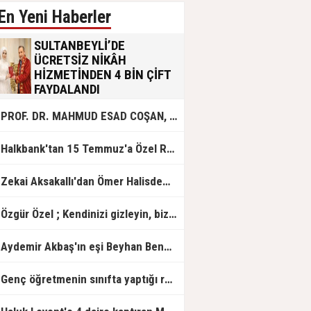
En Yeni Haberler
SULTANBEYLİ’DE
ÜCRETSİZ NİKÂH
HİZMETİNDEN 4 BİN ÇİFT
FAYDALANDI
Sultanbeyli Belediyesi evlilik yolunda
PROF. DR. MAHMUD ESAD COŞAN, DOĞUMUNUN HİCRÎ 91. YILINDA ELAZIĞ'DA YÂD EDİLECEK
olan gençlere destek amacıyla
başlattığı ücretsiz nikâh hizmetini
sürdürüyor. Bu uygulamayı geçen yıl
Halkbank'tan 15 Temmuz'a Özel Reklam Filmi: "İrade Bizim, Zafer Bizim"
başlattıklarını belirten Sultanbeyli
Belediye Başkanı Ali Tombaş,
“Şimdiye kadar 4 bin çiftimize
Zekai Aksakallı'dan Ömer Halisdemir'e 'vefa' ziyareti!
ücretsiz hizmet vermenin
mutluluğunu yaşıyoruz” dedi.
Özgür Özel ; Kendinizi gizleyin, bizden işaret bekleyin
Aydemir Akbaş'ın eşi Beyhan Benek Akbaş hayatını kaybetti
Genç öğretmenin sınıfta yaptığı rezil paylaşım