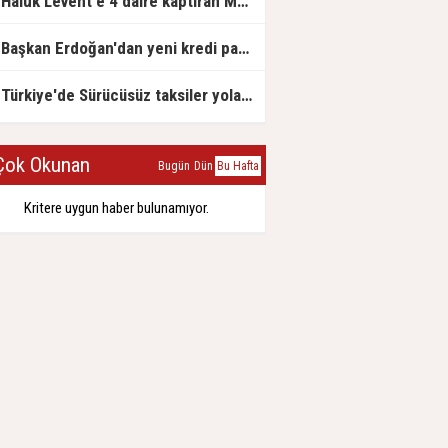
Haluk Levent'e 4 daire kaptıran Müteahhit soluğu savcılıkta aldı
Başkan Erdoğan'dan yeni kredi paketi müjdesi: 6 ay geri ödemesiz, 36 ay vadeli
Türkiye'de Sürücüsüz taksiler yola çıkmaya hazırlanıyor
ok Okunan
Bugün
Dün
Bu Hafta
Kritere uygun haber bulunamıyor.