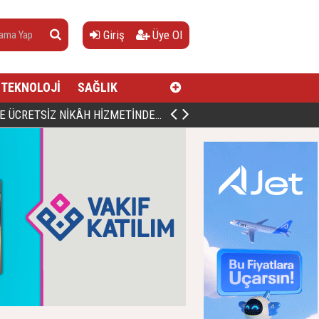
Giriş
Üye Ol
TEKNOLOJİ
SAĞLIK
AN, DOĞUMUNUN HİCRÎ 91. YILINDA ELAZIĞ'DA YÂD EDİLECEK