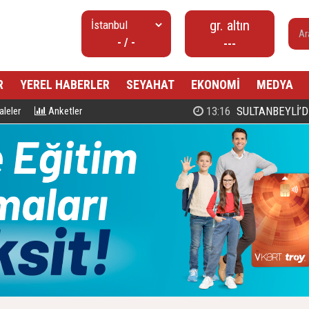
gr. altın
- / -
---
R
YEREL HABERLER
SEYAHAT
EKONOMİ
MEDYA
00:27
PROF. DR. MAHMUD ESAD COŞ
leler
Anketler