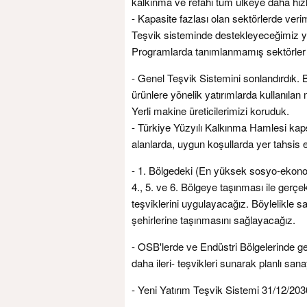
kalkınma ve refahı tüm ülkeye daha hız
- Kapasite fazlası olan sektörlerde veri
Teşvik sisteminde destekleyeceğimiz yat
Programlarda tanımlanmamış sektörler v
- Genel Teşvik Sistemini sonlandırdık. B
ürünlere yönelik yatırımlarda kullanılan
Yerli makine üreticilerimizi koruduk.
- Türkiye Yüzyılı Kalkınma Hamlesi kap
alanlarda, uygun koşullarda yer tahsis 
- 1. Bölgedeki (En yüksek sosyo-ekonomi
4., 5. ve 6. Bölgeye taşınması ile gerçek
teşviklerini uygulayacağız. Böylelikle 
şehirlerine taşınmasını sağlayacağız.
- OSB'lerde ve Endüstri Bölgelerinde ger
daha ileri- teşvikleri sunarak planlı sa
- Yeni Yatırım Teşvik Sistemi 31/12/203