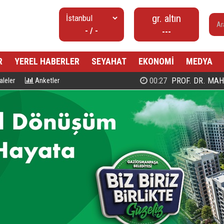
gr. altın
- / -
---
R
YEREL HABERLER
SEYAHAT
EKONOMİ
MEDYA
00:27
PROF. DR. MAHMUD ESAD COŞ
leler
Anketler