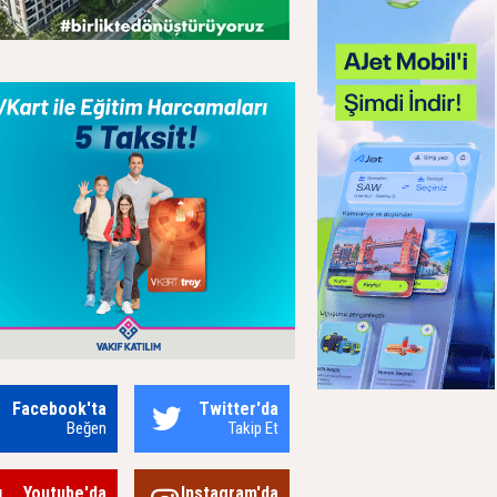
Facebook'ta
Twitter'da
Beğen
Takip Et
Youtube'da
Instagram'da