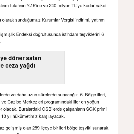
atırım tutarının %15'ine ve 240 milyon TL'ye kadar nakdi
ı olarak sunduğumuz Kurumlar Vergisi indirimi, yatırım
mişlik Endeksi doğrultusunda istihdam teşviklerini 6
.
L’ye döner satan
ye ceza yağdı
tlerde ve daha uzun sürelerde sunacağız. 6. Bölge illeri,
 ve Cazibe Merkezleri programındaki iller en yoğun
er olacak. Buralardaki OSB'lerde çalışanların SGK primi
nı 10 yıl hükümetimiz karşılayacak.
z gelişmiş olan 289 ilçeye bir ileri bölge teşviki sunarak,