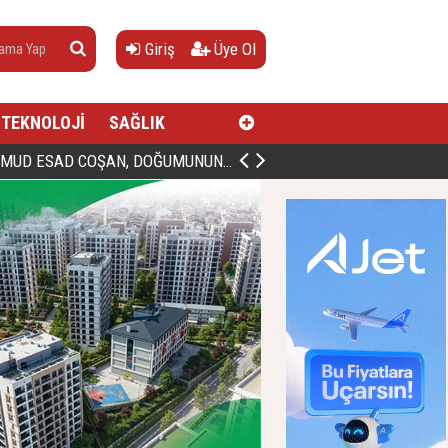
Giriş
Üye Ol
TEKNOLOJİ
SAĞLIK
AN, DOĞUMUNUN HİCRÎ 91. YILINDA ELAZIĞ'DA YÂD EDİLECEK