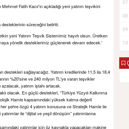
07
ehmet Fatih Kacır'ın açıkladığı yeni yatırım teşvikini
08
desteklerinin süreceğini belirtti.
09
etkin yeni Yatırım Teşvik Sistemimiz hayırlı olsun. Üretken
10
nmaya yönelik desteklerimiz güçlenerek devam edecek.'
Ç
n destekleri sağlayacağız. Yatırım kredilerinde 11,5 ila 18,4
utarının %20'sine ve 240 milyon TL'ye varan teşvikler
azalacak, yatırım iştahı artacak.
aklı olacak. En güçlü destekleri, “Türkiye Yüzyılı Kalkınma
olojik Hamle kapsamındaki yüksek katma değerli
 her şehre özgü 4 yatırım konusuna ve Stratejik Hamle ile
ci yatırımlar ile “dijital ve yeşil dönüşüm” yatırımlarına
samındaki yatırımlar için öz kaynakla yapacakları makine