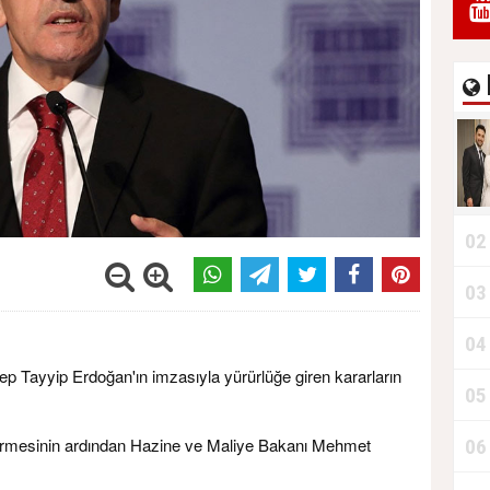
02
03
04
 Tayyip Erdoğan'ın imzasıyla yürürlüğe giren kararların
05
girmesinin ardından Hazine ve Maliye Bakanı Mehmet
06