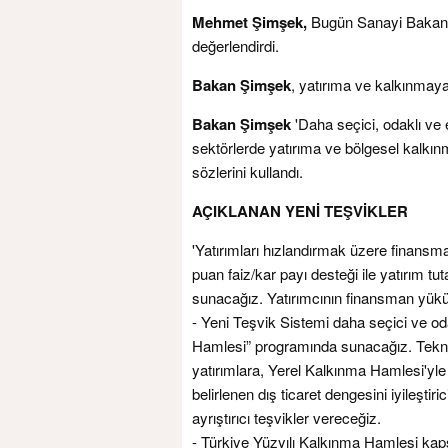
Mehmet Şimşek,
Bugün Sanayi Bakanı M
değerlendirdi.
Bakan Şimşek
, yatırıma ve kalkınmaya 
Bakan Şimşek
'Daha seçici, odaklı ve 
sektörlerde yatırıma ve bölgesel kalkı
sözlerini kullandı.
AÇIKLANAN YENİ TEŞVİKLER
'Yatırımları hızlandırmak üzere finansma
puan faiz/kar payı desteği ile yatırım t
sunacağız. Yatırımcının finansman yükü 
- Yeni Teşvik Sistemi daha seçici ve od
Hamlesi” programında sunacağız. Tekn
yatırımlara, Yerel Kalkınma Hamlesi'yle
belirlenen dış ticaret dengesini iyileştiri
ayrıştırıcı teşvikler vereceğiz.
- Türkiye Yüzyılı Kalkınma Hamlesi kap