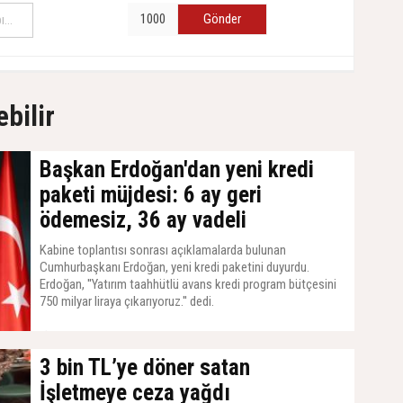
Gönder
ebilir
Başkan Erdoğan'dan yeni kredi
paketi müjdesi: 6 ay geri
ödemesiz, 36 ay vadeli
Kabine toplantısı sonrası açıklamalarda bulunan
Cumhurbaşkanı Erdoğan, yeni kredi paketini duyurdu.
Erdoğan, ''Yatırım taahhütlü avans kredi program bütçesini
750 milyar liraya çıkarıyoruz.'' dedi.
14 Temmuz 2026, Salı - 07:21
3 bin TL’ye döner satan
İşletmeye ceza yağdı