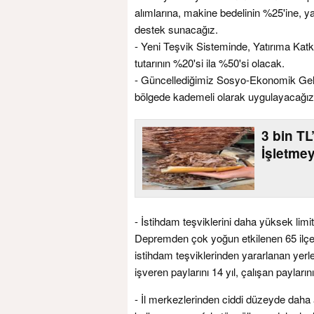
alımlarına, makine bedelinin %25'ine, y
destek sunacağız.
- Yeni Teşvik Sisteminde, Yatırıma Katk
tutarının %20'si ila %50'si olacak.
- Güncellediğimiz Sosyo-Ekonomik Geliş
bölgede kademeli olarak uygulayacağız
3 bin T
İşletme
- İstihdam teşviklerini daha yüksek limi
Depremden çok yoğun etkilenen 65 ilçe
istihdam teşviklerinden yararlanan yerl
işveren paylarını 14 yıl, çalışan payları
- İl merkezlerinden ciddi düzeyde daha a