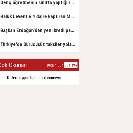
Genç öğretmenin sınıfta yaptığı rezil paylaşım
Haluk Levent'e 4 daire kaptıran Müteahhit soluğu savcılıkta aldı
Başkan Erdoğan'dan yeni kredi paketi müjdesi: 6 ay geri ödemesiz, 36 ay vadeli
Türkiye'de Sürücüsüz taksiler yola çıkmaya hazırlanıyor
ok Okunan
Bugün
Dün
Bu Hafta
Kritere uygun haber bulunamıyor.