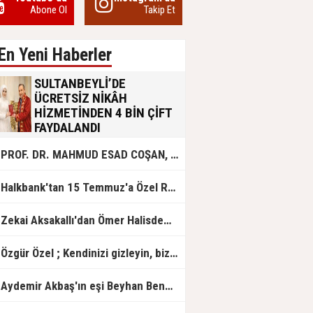
Abone Ol
Takip Et
En Yeni Haberler
SULTANBEYLİ’DE
ÜCRETSİZ NİKÂH
HİZMETİNDEN 4 BİN ÇİFT
FAYDALANDI
Sultanbeyli Belediyesi evlilik yolunda
PROF. DR. MAHMUD ESAD COŞAN, DOĞUMUNUN HİCRÎ 91. YILINDA ELAZIĞ'DA YÂD EDİLECEK
olan gençlere destek amacıyla
başlattığı ücretsiz nikâh hizmetini
sürdürüyor. Bu uygulamayı geçen yıl
Halkbank'tan 15 Temmuz'a Özel Reklam Filmi: "İrade Bizim, Zafer Bizim"
başlattıklarını belirten Sultanbeyli
Belediye Başkanı Ali Tombaş,
“Şimdiye kadar 4 bin çiftimize
Zekai Aksakallı'dan Ömer Halisdemir'e 'vefa' ziyareti!
ücretsiz hizmet vermenin
mutluluğunu yaşıyoruz” dedi.
Özgür Özel ; Kendinizi gizleyin, bizden işaret bekleyin
Aydemir Akbaş'ın eşi Beyhan Benek Akbaş hayatını kaybetti