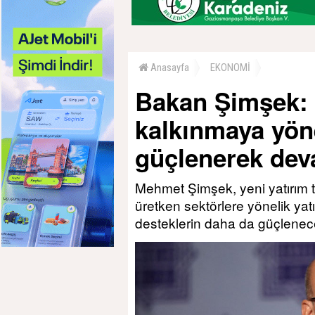
Anasayfa
EKONOMİ
Bakan Şimşek: 
kalkınmaya yöne
güçlenerek de
Mehmet Şimşek, yeni yatırım te
üretken sektörlere yönelik yat
desteklerin daha da güçleneceğ