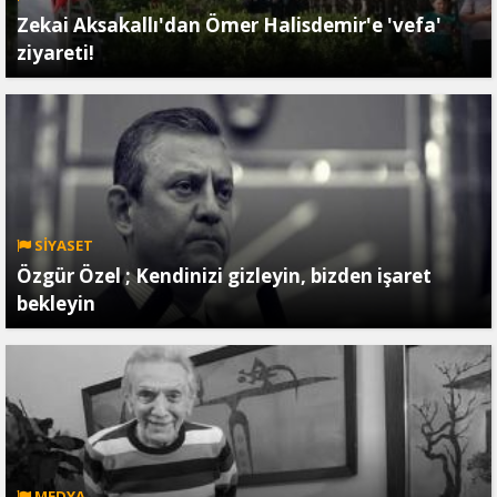
Zekai Aksakallı'dan Ömer Halisdemir'e 'vefa'
ziyareti!
SİYASET
Özgür Özel ; Kendinizi gizleyin, bizden işaret
bekleyin
MEDYA