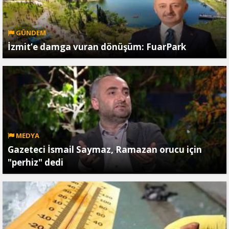
GÜNDEM
İzmit’e damga vuran dönüşüm: FuarPark
MEDYA
Gazeteci İsmail Saymaz, Ramazan orucu için
"perhiz" dedi