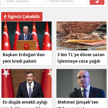
İlginizi Çekebilir
Başkan Erdoğan'dan
3 bin TL’ye döner satan
yeni kredi paketi
İşletmeye ceza yağdı
müjdesi: 6 ay geri
ödemesiz, 36 ay vadeli
En düşük emekli aylığı
Mehmet Şimşek'ten