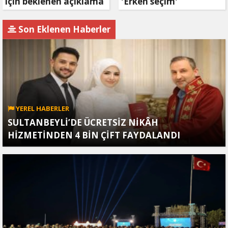
için beklenen açıklama
'Erken seçim'
geldi
açıklaması!
Son Eklenen Haberler
YEREL HABERLER
SULTANBEYLİ’DE ÜCRETSİZ NİKÂH
HİZMETİNDEN 4 BİN ÇİFT FAYDALANDI