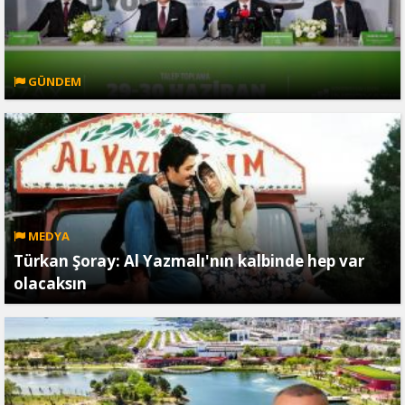
GÜNDEM
MEDYA
Türkan Şoray: Al Yazmalı'nın kalbinde hep var
olacaksın