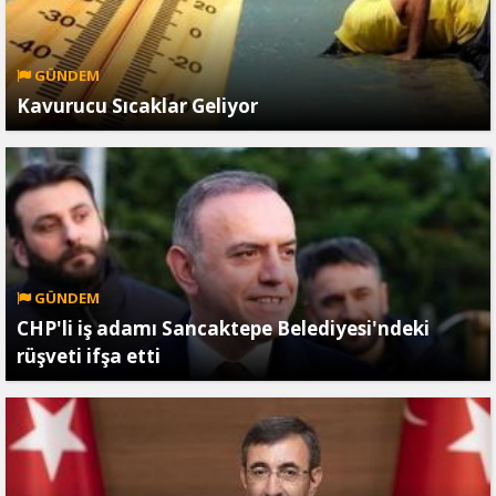
GÜNDEM
Kavurucu Sıcaklar Geliyor
GÜNDEM
CHP'li iş adamı Sancaktepe Belediyesi'ndeki
rüşveti ifşa etti