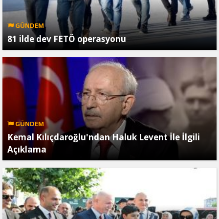
GÜNDEM
81 ilde dev FETÖ operasyonu
GÜNDEM
Kemal Kılıçdaroğlu'ndan Haluk Levent İle İlgili
Açıklama