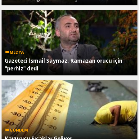
MEDYA
Gazeteci İsmail Saymaz, Ramazan orucu için
"perhiz" dedi
GÜNDEM
Kavurucu Sıcaklar Geliyor