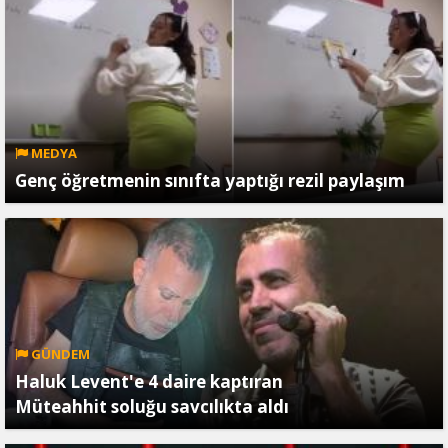
MEDYA
Genç öğretmenin sınıfta yaptığı rezil paylaşım
GÜNDEM
Haluk Levent'e 4 daire kaptıran
Müteahhit soluğu savcılıkta aldı