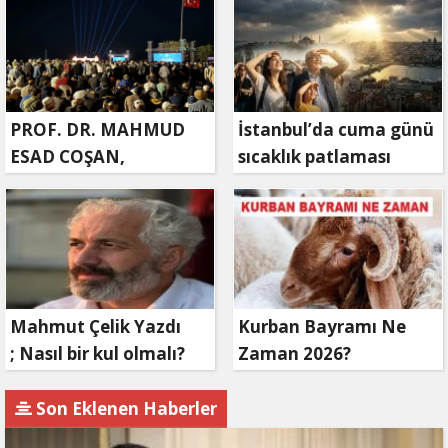
PROF. DR. MAHMUD
İstanbul’da cuma günü
ESAD COŞAN,
sıcaklık patlaması
DOĞUMUNUN HİCRÎ
yaşanacak
91. YILINDA ELAZIĞ'DA
YÂD EDİLECEK
Mahmut Çelik Yazdı
Kurban Bayramı Ne
; Nasıl bir kul olmalı?
Zaman 2026?
Son Eklenen Haberler