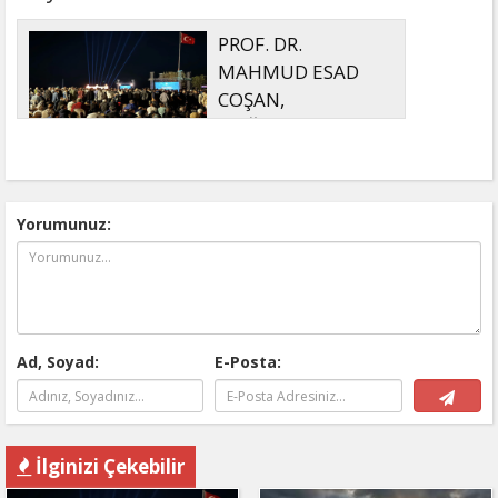
PROF. DR.
MAHMUD ESAD
COŞAN,
DOĞUMUNUN
HİCRÎ 91. YILINDA ELAZIĞ'DA YÂD
EDİLECEK
Yorumunuz:
Ad, Soyad:
E-Posta:
İlginizi Çekebilir