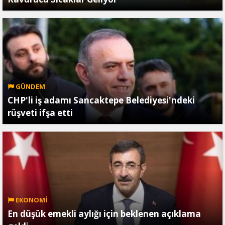
GÜNDEM
CHP'li iş adamı Sancaktepe Belediyesi'ndeki
rüşveti ifşa etti
EKONOMİ
En düşük emekli aylığı için beklenen açıklama