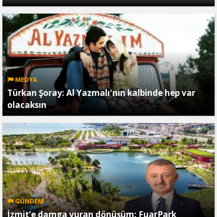
MEDYA
Türkan Şoray: Al Yazmalı'nın kalbinde hep var
olacaksın
GÜNDEM
İzmit’e damga vuran dönüşüm: FuarPark