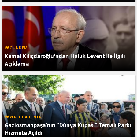
GÜNDEM
Kemal Kılıçdaroğlu'ndan Haluk Levent İle İlgili
Açıklama
YEREL HABERLER
Gaziosmanpaşa’nın “Dünya Kupası” Temalı Parkı
Hizmete Açıldı