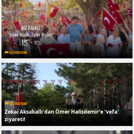
GÜNDEM
GÜNDEM
Zekai Aksakallı'dan Ömer Halisdemir'e 'vefa'
ziyareti!