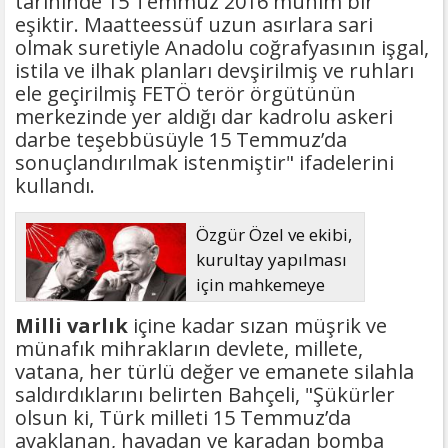
tarihinde 15 Temmuz 2016 mühim bir
eşiktir. Maatteessüf uzun asırlara sari
olmak suretiyle Anadolu coğrafyasının işgal,
istila ve ilhak planları devşirilmiş ve ruhları
ele geçirilmiş FETÖ terör örgütünün
merkezinde yer aldığı dar kadrolu askeri
darbe teşebbüsüyle 15 Temmuz’da
sonuçlandırılmak istenmiştir" ifadelerini
kullandı.
Özgür Özel ve ekibi,
kurultay yapılması
için mahkemeye
başvuruyor
Milli varlık
içine kadar sızan müşrik ve
münafık mihrakların devlete, millete,
vatana, her türlü değer ve emanete silahla
saldırdıklarını belirten Bahçeli, "Şükürler
olsun ki, Türk milleti 15 Temmuz’da
ayaklanan, havadan ve karadan bomba