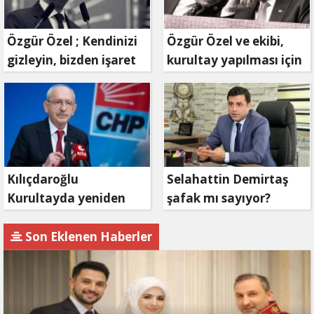
Özgür Özel ; Kendinizi
Özgür Özel ve ekibi,
gizleyin, bizden işaret
kurultay yapılması için
bekleyin
mahkemeye
başvuruyor
Kılıçdaroğlu
Selahattin Demirtaş
Kurultayda yeniden
şafak mı sayıyor?
aday olacak mı?
Son Eklenen Haberler