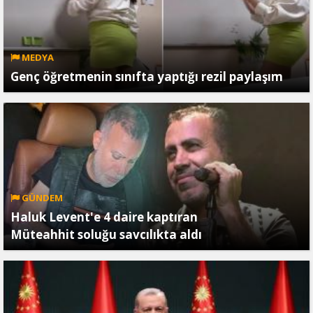
MEDYA
Genç öğretmenin sınıfta yaptığı rezil paylaşım
GÜNDEM
Haluk Levent'e 4 daire kaptıran
Müteahhit soluğu savcılıkta aldı