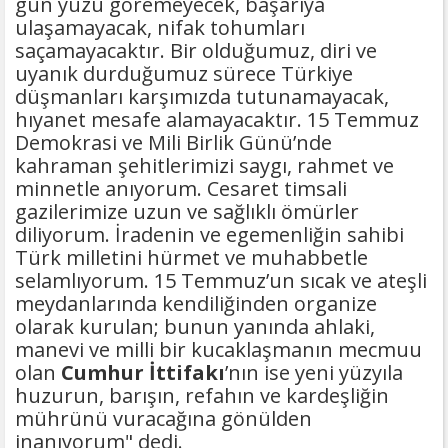
gün yüzü göremeyecek, başarıya
ulaşamayacak, nifak tohumları
saçamayacaktır. Bir olduğumuz, diri ve
uyanık durduğumuz sürece Türkiye
düşmanları karşımızda tutunamayacak,
hıyanet mesafe alamayacaktır. 15 Temmuz
Demokrasi ve Mili Birlik Günü’nde
kahraman şehitlerimizi saygı, rahmet ve
minnetle anıyorum. Cesaret timsali
gazilerimize uzun ve sağlıklı ömürler
diliyorum. İradenin ve egemenliğin sahibi
Türk milletini hürmet ve muhabbetle
selamlıyorum. 15 Temmuz’un sıcak ve ateşli
meydanlarında kendiliğinden organize
olarak kurulan; bunun yanında ahlaki,
manevi ve milli bir kucaklaşmanın mecmuu
olan
Cumhur İttifakı
’nın ise yeni yüzyıla
huzurun, barışın, refahın ve kardeşliğin
mührünü vuracağına gönülden
inanıyorum" dedi.