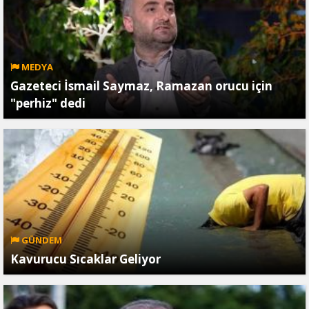
MEDYA
Gazeteci İsmail Saymaz, Ramazan orucu için
"perhiz" dedi
GÜNDEM
Kavurucu Sıcaklar Geliyor