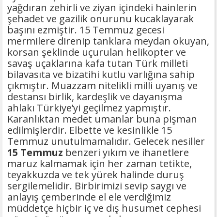
yağdıran zehirli ve ziyan içindeki hainlerin
şehadet ve gazilik onurunu kucaklayarak
başını ezmiştir. 15 Temmuz gecesi
mermilere direnip tanklara meydan okuyan,
korsan şeklinde uçurulan helikopter ve
savaş uçaklarına kafa tutan Türk milleti
bilavasıta ve bizatihi kutlu varlığına sahip
çıkmıştır. Muazzam nitelikli milli uyanış ve
destansı birlik, kardeşlik ve dayanışma
ahlakı Türkiye’yi geçilmez yapmıştır.
Karanlıktan medet umanlar buna pişman
edilmişlerdir. Elbette ve kesinlikle 15
Temmuz unutulmamalıdır. Gelecek nesiller
15 Temmuz
benzeri yıkım ve ihanetlere
maruz kalmamak için her zaman tetikte,
teyakkuzda ve tek yürek halinde duruş
sergilemelidir. Birbirimizi sevip saygı ve
anlayış çemberinde el ele verdiğimiz
müddetçe hiçbir iç ve dış husumet cephesi