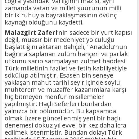
coğrafyasındaki varlığının mazisi, aynı
zamanda vatan ve millet şuurunun milli
birlik ruhuyla bayraklaşmasının övünç
kaynağı olduğunu kaydetti.
Malazgirt Zaferi
’nin sadece bir yurt kapısı
değil, muasır bir medeniyet yolculuğu
başlattığını aktaran Bahçeli, "Anadolu’nun
bağrına saplanan zulüm hançeri ve parlak
ufkunu sarıp sarmalayan zulmet haddesi
Türk milletinin fazilet ve fetih kabiliyetiyle
sökülüp atılmıştır. Esasen bin seneye
yaklaşan mahut tarihi seyir içinde soylu
muhterem ve muzaffer kazanımlara karşı
hiç bitmeyen menfur misillemeler
yapılmıştır. Haçlı Seferleri bunlardan
yalnızca bir bölümüdür. Bu kapsamda
olmak üzere güncellenmiş yeni bir haçlı
denemesi dokuz yıl evvel bir kez daha icra
edilmek istenmiştir. Bundan dolayı Türk