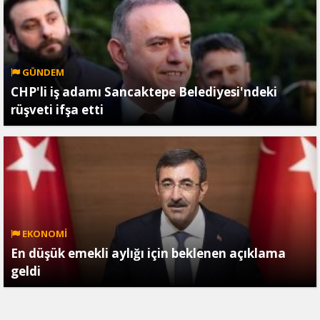
GÜNDEM
CHP'li iş adamı Sancaktepe Belediyesi'ndeki
rüşveti ifşa etti
EKONOMİ
En düşük emekli aylığı için beklenen açıklama
geldi