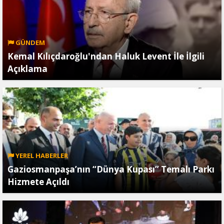
GÜNDEM
Kemal Kılıçdaroğlu'ndan Haluk Levent İle İlgili
Açıklama
YEREL HABERLER
Gaziosmanpaşa’nın “Dünya Kupası” Temalı Parkı
Hizmete Açıldı