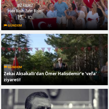
GÜNDEM
GÜNDEM
Zekai Aksakallı'dan Ömer Halisdemir'e 'vefa'
ziyareti!