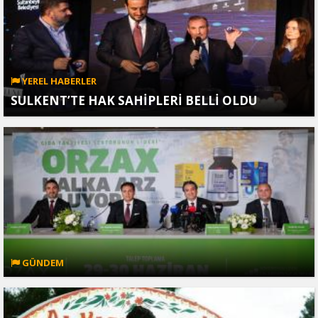
YEREL HABERLER
SULKENT’TE HAK SAHİPLERİ BELLİ OLDU
GÜNDEM