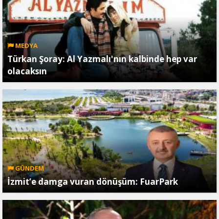
MEDYA
Türkan Şoray: Al Yazmalı'nın kalbinde hep var
olacaksın
GÜNDEM
İzmit’e damga vuran dönüşüm: FuarPark