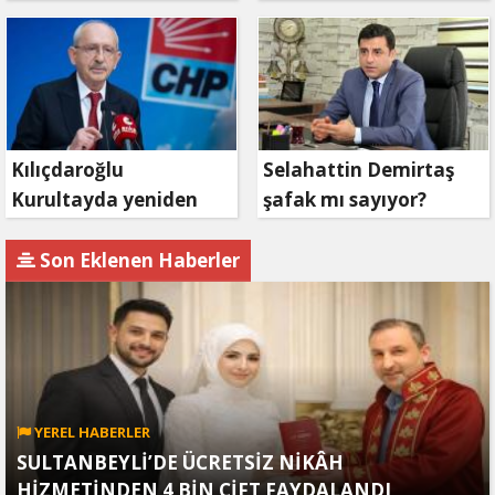
bekleyin
mahkemeye
başvuruyor
Kılıçdaroğlu
Selahattin Demirtaş
Kurultayda yeniden
şafak mı sayıyor?
aday olacak mı?
Son Eklenen Haberler
YEREL HABERLER
SULTANBEYLİ’DE ÜCRETSİZ NİKÂH
HİZMETİNDEN 4 BİN ÇİFT FAYDALANDI