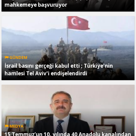
mahkemeye başvuruyor
GÜNDEM
İsrail basını gerçeği kabul etti ; Türkiye'nin
hamlesi Tel Aviv'i endişelendirdi
MEDYA
15 Temmuz’un 10. yılında 40 Anadolu kanalından