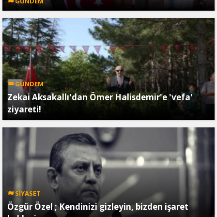
GÜNDEM
GÜNDEM
Zekai Aksakallı'dan Ömer Halisdemir'e 'vefa'
ziyareti!
SİYASET
Özgür Özel ; Kendinizi gizleyin, bizden işaret