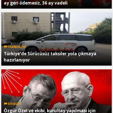
ay geri ödemesiz, 36 ay vadeli
TEKNOLOJİ
Türkiye'de Sürücüsüz taksiler yola çıkmaya
hazırlanıyor
SİYASET
Özgür Özel ve ekibi, kurultay yapılması için