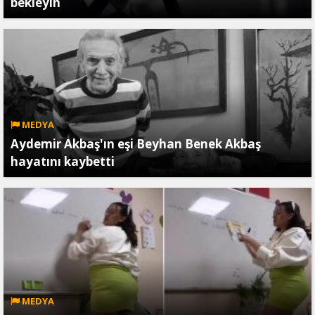
bekleyin
MEDYA
Aydemir Akbaş'ın eşi Beyhan Benek Akbaş
hayatını kaybetti
MEDYA