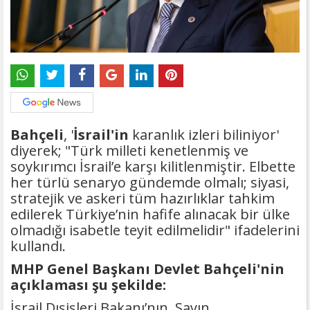
Bahçeli
, '
İsrail'in
karanlık izleri biliniyor'
diyerek; "Türk milleti kenetlenmiş ve
soykırımcı İsrail’e karşı kilitlenmiştir. Elbette
her türlü senaryo gündemde olmalı; siyasi,
stratejik ve askeri tüm hazırlıklar tahkim
edilerek Türkiye’nin hafife alınacak bir ülke
olmadığı isabetle teyit edilmelidir" ifadelerini
kullandı.
MHP Genel Başkanı Devlet Bahçeli'nin
açıklaması şu şekilde:
İsrail Dışişleri Bakanı’nın, Sayın