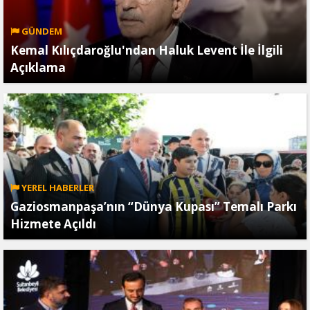
GÜNDEM
Kemal Kılıçdaroğlu'ndan Haluk Levent İle İlgili
Açıklama
YEREL HABERLER
Gaziosmanpaşa’nın “Dünya Kupası” Temalı Parkı
Hizmete Açıldı