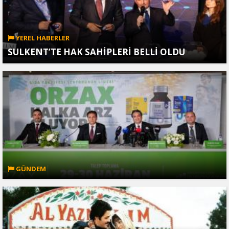
YEREL HABERLER
SULKENT’TE HAK SAHİPLERİ BELLİ OLDU
GÜNDEM