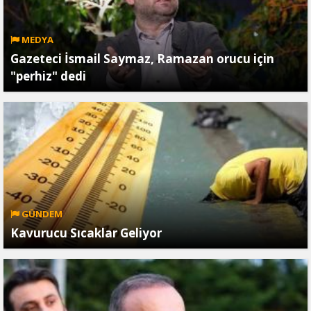
MEDYA
Gazeteci İsmail Saymaz, Ramazan orucu için
"perhiz" dedi
GÜNDEM
Kavurucu Sıcaklar Geliyor