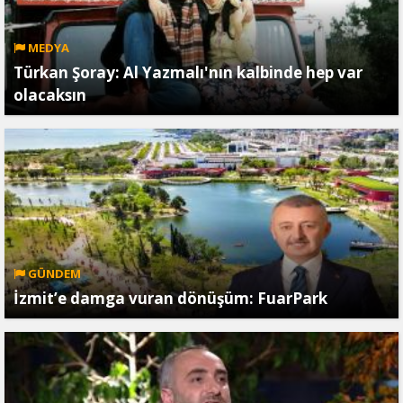
MEDYA
Türkan Şoray: Al Yazmalı'nın kalbinde hep var
olacaksın
GÜNDEM
İzmit’e damga vuran dönüşüm: FuarPark