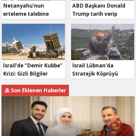
Netanyahu’nun
ABD Başkanı Donald
erteleme talebine
Trump tarih verip
mahkemeden ret
duyurdu: Savaş ne
zaman bitecek?
İsrail’de “Demir Kubbe”
İsrail Lübnan’da
Krizi: Gizli Bilgiler
Stratejik Köprüyü
İran’a Sızdırıldı, Asker
Vurdu: Kasımiye
Gözaltında
Köprüsü Bombalandı
Son Eklenen Haberler