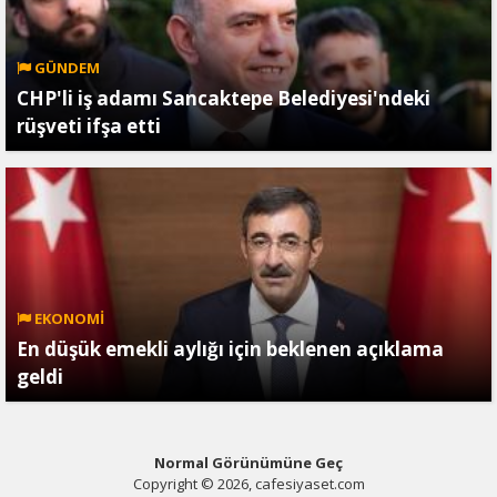
GÜNDEM
CHP'li iş adamı Sancaktepe Belediyesi'ndeki
rüşveti ifşa etti
EKONOMİ
En düşük emekli aylığı için beklenen açıklama
geldi
Normal Görünümüne Geç
Copyright © 2026, cafesiyaset.com