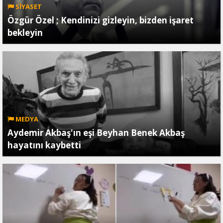
SİYASET
Özgür Özel ; Kendinizi gizleyin, bizden işaret
bekleyin
MEDYA
Aydemir Akbaş'ın eşi Beyhan Benek Akbaş
hayatını kaybetti