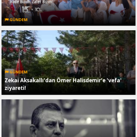
GÜNDEM
GÜNDEM
Zekai Aksakallı'dan Ömer Halisdemir'e 'vefa'
ziyareti!