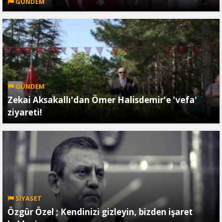
GÜNDEM
GÜNDEM
Zekai Aksakallı'dan Ömer Halisdemir'e 'vefa'
ziyareti!
SİYASET
Özgür Özel ; Kendinizi gizleyin, bizden işaret