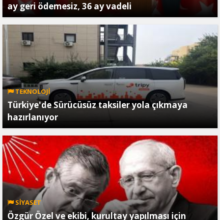
ay geri ödemesiz, 36 ay vadeli
TEKNOLOJİ
Türkiye'de Sürücüsüz taksiler yola çıkmaya
hazırlanıyor
SİYASET
Özgür Özel ve ekibi, kurultay yapılması için