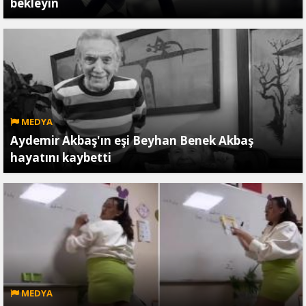
bekleyin
MEDYA
Aydemir Akbaş'ın eşi Beyhan Benek Akbaş
hayatını kaybetti
MEDYA