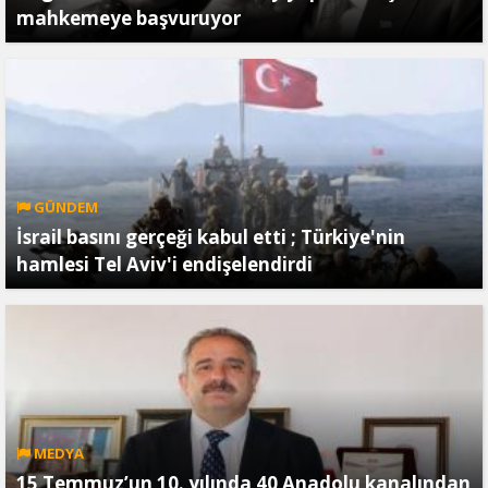
mahkemeye başvuruyor
GÜNDEM
İsrail basını gerçeği kabul etti ; Türkiye'nin
hamlesi Tel Aviv'i endişelendirdi
MEDYA
15 Temmuz’un 10. yılında 40 Anadolu kanalından