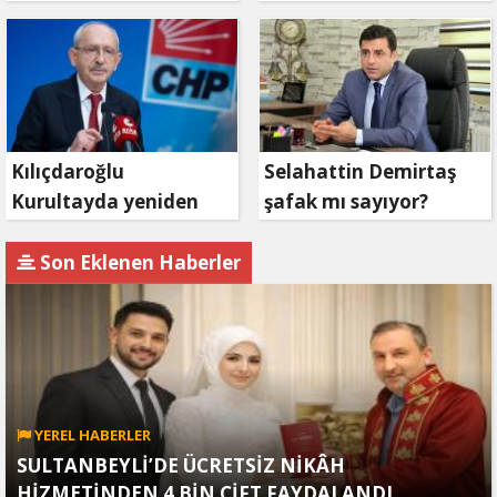
bekleyin
mahkemeye
başvuruyor
Kılıçdaroğlu
Selahattin Demirtaş
Kurultayda yeniden
şafak mı sayıyor?
aday olacak mı?
Son Eklenen Haberler
YEREL HABERLER
SULTANBEYLİ’DE ÜCRETSİZ NİKÂH
HİZMETİNDEN 4 BİN ÇİFT FAYDALANDI