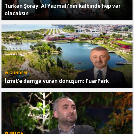
Türkan Şoray: Al Yazmalı'nın kalbinde hep var
olacaksın
GÜNDEM
İzmit’e damga vuran dönüşüm: FuarPark
MEDYA