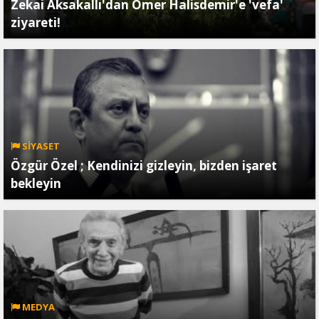
Zekai Aksakallı'dan Ömer Halisdemir'e 'vefa'
ziyareti!
SİYASET
Özgür Özel ; Kendinizi gizleyin, bizden işaret
bekleyin
MEDYA