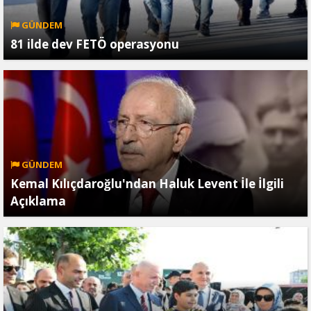
GÜNDEM
81 ilde dev FETÖ operasyonu
GÜNDEM
Kemal Kılıçdaroğlu'ndan Haluk Levent İle İlgili
Açıklama