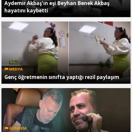
Aydemir Akbaş'ın eşi Beyhan Benek Akbaş
hayatını kaybetti
MEDYA
Genç öğretmenin sınıfta yaptığı rezil paylaşım
GÜNDEM