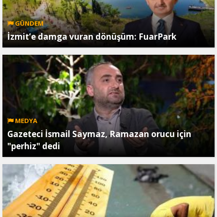
GÜNDEM
İzmit’e damga vuran dönüşüm: FuarPark
MEDYA
Gazeteci İsmail Saymaz, Ramazan orucu için
"perhiz" dedi