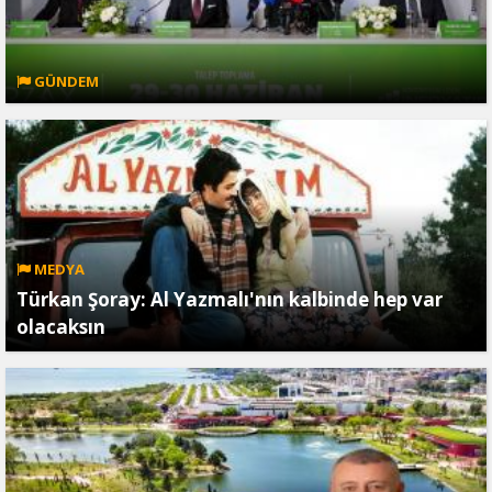
GÜNDEM
MEDYA
Türkan Şoray: Al Yazmalı'nın kalbinde hep var
olacaksın