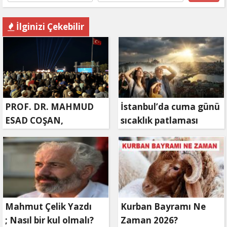
İlginizi Çekebilir
PROF. DR. MAHMUD
İstanbul’da cuma günü
ESAD COŞAN,
sıcaklık patlaması
DOĞUMUNUN HİCRÎ
yaşanacak
91. YILINDA ELAZIĞ'DA
YÂD EDİLECEK
Mahmut Çelik Yazdı
Kurban Bayramı Ne
; Nasıl bir kul olmalı?
Zaman 2026?