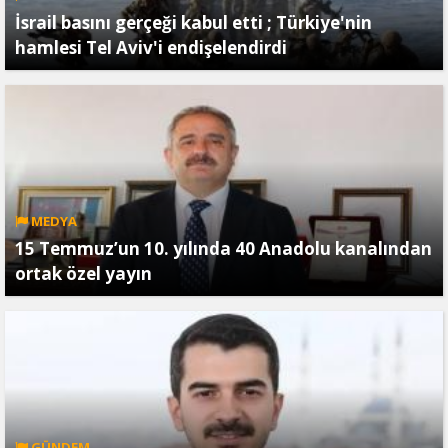
İsrail basını gerçeği kabul etti ; Türkiye'nin
hamlesi Tel Aviv'i endişelendirdi
MEDYA
15 Temmuz’un 10. yılında 40 Anadolu kanalından
ortak özel yayın
GÜNDEM