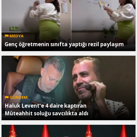
MEDYA
Genç öğretmenin sınıfta yaptığı rezil paylaşım
GÜNDEM
Haluk Levent'e 4 daire kaptıran
Müteahhit soluğu savcılıkta aldı