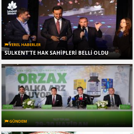
YEREL HABERLER
SULKENT’TE HAK SAHİPLERİ BELLİ OLDU
GÜNDEM