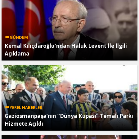
GÜNDEM
Kemal Kılıçdaroğlu'ndan Haluk Levent İle İlgili
Açıklama
YEREL HABERLER
Gaziosmanpaşa’nın “Dünya Kupası” Temalı Parkı
Hizmete Açıldı