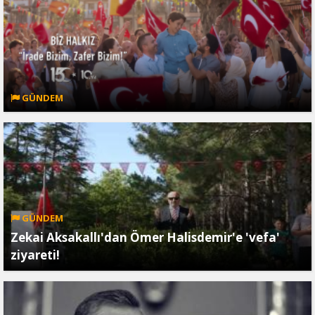
GÜNDEM
GÜNDEM
Zekai Aksakallı'dan Ömer Halisdemir'e 'vefa'
ziyareti!