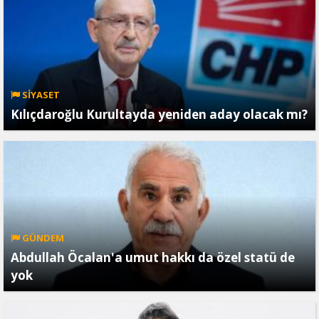
SİYASET
Kılıçdaroğlu Kurultayda yeniden aday olacak mı?
GÜNDEM
Abdullah Öcalan'a umut hakkı da özel statü de
yok