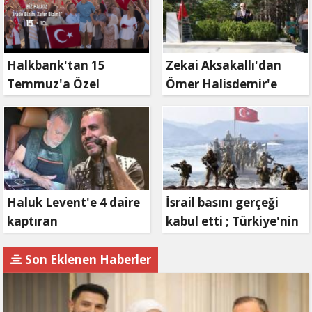
Halkbank'tan 15
Zekai Aksakallı'dan
Temmuz'a Özel
Ömer Halisdemir'e
Reklam Filmi: "İrade
'vefa' ziyareti!
Bizim, Zafer Bizim"
Haluk Levent'e 4 daire
İsrail basını gerçeği
kaptıran
kabul etti ; Türkiye'nin
Müteahhit soluğu
hamlesi Tel Aviv'i
savcılıkta aldı
endişelendirdi
Son Eklenen Haberler