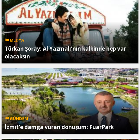
MEDYA
Türkan Şoray: Al Yazmalı'nın kalbinde hep var
olacaksın
GÜNDEM
İzmit’e damga vuran dönüşüm: FuarPark