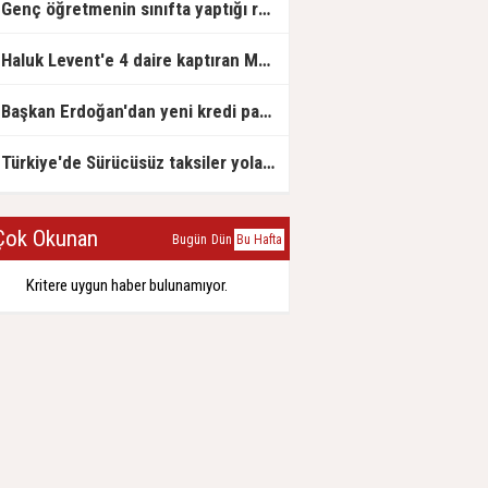
Genç öğretmenin sınıfta yaptığı rezil paylaşım
Haluk Levent'e 4 daire kaptıran Müteahhit soluğu savcılıkta aldı
Başkan Erdoğan'dan yeni kredi paketi müjdesi: 6 ay geri ödemesiz, 36 ay vadeli
Türkiye'de Sürücüsüz taksiler yola çıkmaya hazırlanıyor
ok Okunan
Bugün
Dün
Bu Hafta
Kritere uygun haber bulunamıyor.