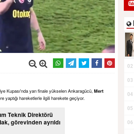
02
03
iye Kupası'nda yarı finale yükselen Ankaragücü,
Mert
04
e yaptığı hareketlerle ilgili harekete geçiyor.
05
kım Teknik Direktörü
lak, görevinden ayrıldı
06