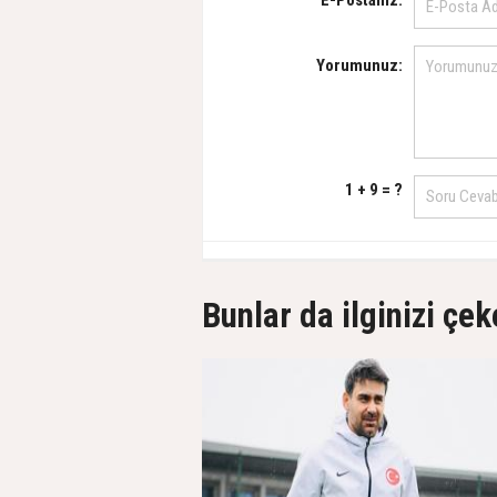
E-Postanız:
Yorumunuz:
1 + 9 = ?
Bunlar da ilginizi çek