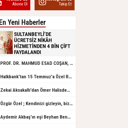
Abone Ol
Takip Et
En Yeni Haberler
SULTANBEYLİ’DE
ÜCRETSİZ NİKÂH
HİZMETİNDEN 4 BİN ÇİFT
FAYDALANDI
Sultanbeyli Belediyesi evlilik yolunda
PROF. DR. MAHMUD ESAD COŞAN, DOĞUMUNUN HİCRÎ 91. YILINDA ELAZIĞ'DA YÂD EDİLECEK
olan gençlere destek amacıyla
başlattığı ücretsiz nikâh hizmetini
sürdürüyor. Bu uygulamayı geçen yıl
Halkbank'tan 15 Temmuz'a Özel Reklam Filmi: "İrade Bizim, Zafer Bizim"
başlattıklarını belirten Sultanbeyli
Belediye Başkanı Ali Tombaş,
“Şimdiye kadar 4 bin çiftimize
Zekai Aksakallı'dan Ömer Halisdemir'e 'vefa' ziyareti!
ücretsiz hizmet vermenin
mutluluğunu yaşıyoruz” dedi.
Özgür Özel ; Kendinizi gizleyin, bizden işaret bekleyin
Aydemir Akbaş'ın eşi Beyhan Benek Akbaş hayatını kaybetti