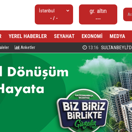
gr. altın
- / -
---
R
YEREL HABERLER
SEYAHAT
EKONOMİ
MEDYA
00:27
PROF. DR. MAHMUD ESAD COŞ
leler
Anketler