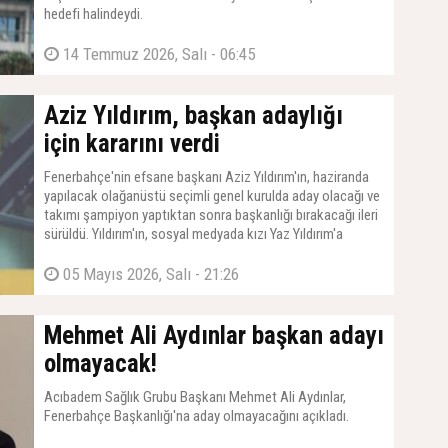
hedefi halindeydi.
14 Temmuz 2026, Salı - 06:45
Aziz Yıldırım, başkan adaylığı
için kararını verdi
Fenerbahçe'nin efsane başkanı Aziz Yıldırım'ın, haziranda
yapılacak olağanüstü seçimli genel kurulda aday olacağı ve
takımı şampiyon yaptıktan sonra başkanlığı bırakacağı ileri
sürüldü. Yıldırım'ın, sosyal medyada kızı Yaz Yıldırım'a
yapılan sataşmalar nedeniyle daha da bilendiği ve çok iddialı
bir ekiple göreve hazırlandığı kaydedildi.
05 Mayıs 2026, Salı - 21:26
Mehmet Ali Aydınlar başkan adayı
olmayacak!
Acıbadem Sağlık Grubu Başkanı Mehmet Ali Aydınlar,
Fenerbahçe Başkanlığı'na aday olmayacağını açıkladı.