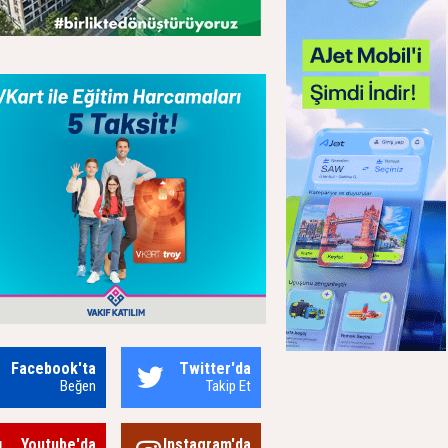
Facebook'ta
Twitter'da
Beğen
Takip Et
Youtube'da
Instagram'da