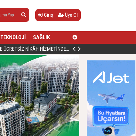
Giriş
Üye Ol
TEKNOLOJİ
SAĞLIK
AN, DOĞUMUNUN HİCRÎ 91. YILINDA ELAZIĞ'DA YÂD EDİLECEK