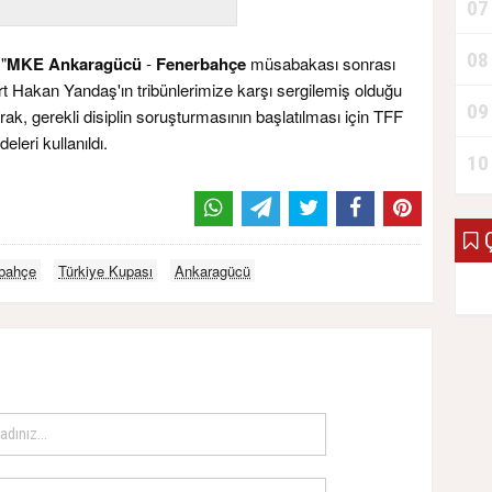
07
08
"
MKE Ankaragücü
-
Fenerbahçe
müsabakası sonrası
 Hakan Yandaş'ın tribünlerimize karşı sergilemiş olduğu
09
olarak, gerekli disiplin soruşturmasının başlatılması için TFF
deleri kullanıldı.
10
Ç
bahçe
Türkiye Kupası
Ankaragücü