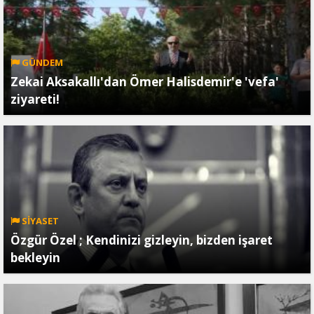
GÜNDEM
Zekai Aksakallı'dan Ömer Halisdemir'e 'vefa'
ziyareti!
SİYASET
Özgür Özel ; Kendinizi gizleyin, bizden işaret
bekleyin