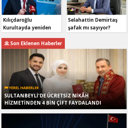
Kılıçdaroğlu
Selahattin Demirtaş
Kurultayda yeniden
şafak mı sayıyor?
aday olacak mı?
Son Eklenen Haberler
YEREL HABERLER
SULTANBEYLİ’DE ÜCRETSİZ NİKÂH
HİZMETİNDEN 4 BİN ÇİFT FAYDALANDI