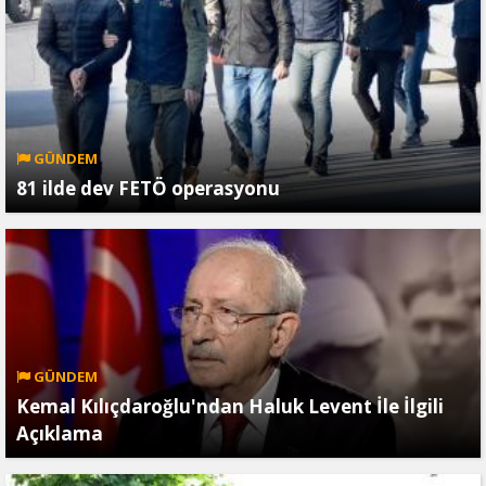
GÜNDEM
81 ilde dev FETÖ operasyonu
GÜNDEM
Kemal Kılıçdaroğlu'ndan Haluk Levent İle İlgili
Açıklama