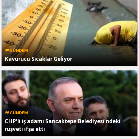
GÜNDEM
Kavurucu Sıcaklar Geliyor
GÜNDEM
CHP'li iş adamı Sancaktepe Belediyesi'ndeki
rüşveti ifşa etti