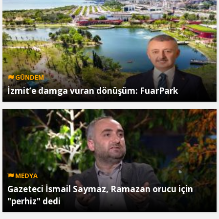
GÜNDEM
İzmit’e damga vuran dönüşüm: FuarPark
MEDYA
Gazeteci İsmail Saymaz, Ramazan orucu için
"perhiz" dedi