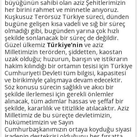
büyüğünün sahibi olan aziz Şehitlerimizin
her birini rahmet ve minnetle anıyoruz.
Kuşkusuz Terörsüz Türkiye süreci, dünden
bugüne gelişen kısa vadeli ve sığ bir süreç
olmadığı gibi, bugünden yarına çok hızlı
şekilde sonlanacak bir süreç de değildir.
Güzel ülkemiz
Türkiye’nin
ve aziz
Milletimizin terörden, şiddetten, kaostan
uzak olduğu; huzurun, barışın ve istikrarın
hakim kılındığı bir ortamın tesisi için Türkiye
Cumhuriyeti Devleti tüm bilgisi, kapasitesi
ve birikimiyle çalışmaya devam edecektir.
Söz konusu sürecin sağlıklı ve akıcı bir
şekilde ilerlemesi için gerekli önlemler
alınacak, tüm adımlar hassas ve şeffaf bir
şekilde, kararlılık ve titizlikle atılacaktır. Aziz
Milletimiz de bu süreçte devletimizin,
hükümetimizin ve Sayın
Cumhurbaşkanımızın ortaya koyduğu siyasi
iradenin destekçisi olduğunu her fırsatta