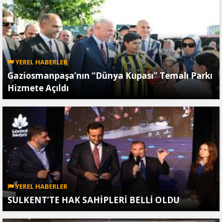
YEREL HABERLER
Gaziosmanpaşa’nın “Dünya Kupası” Temalı Parkı
Hizmete Açıldı
YEREL HABERLER
SULKENT’TE HAK SAHİPLERİ BELLİ OLDU