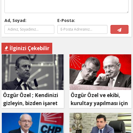
Ad, Soyad:
E-Posta:
İlginizi Çekebilir
Özgür Özel ; Kendinizi
Özgür Özel ve ekibi,
gizleyin, bizden işaret
kurultay yapılması için
bekleyin
mahkemeye
başvuruyor