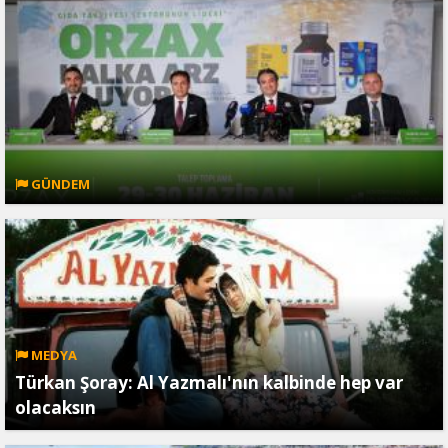
GÜNDEM
MEDYA
Türkan Şoray: Al Yazmalı'nın kalbinde hep var
olacaksın