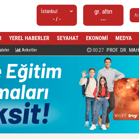
gr. altın
- / -
---
R
YEREL HABERLER
SEYAHAT
EKONOMİ
MEDYA
00:27
PROF. DR. MAHMUD ESAD COŞ
leler
Anketler