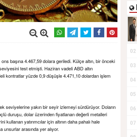
02
ns başına 4.467,59 dolara geriledi. Külçe altın, bir önceki
03
viyesini test etmişti. Haziran vadeli ABD altın
adeli kontratlar yüzde 0,9 düşüşle 4.471,10 dolardan işlem
04
05
ek seviyelerine yakın bir seyir izlemeyi sürdürüyor. Doların
06
üçlü duruşu, dolar üzerinden fiyatlanan değerli metalleri
ini kullanan yatırımcılar için altının daha pahalı hale
07
na unsurlar arasında yer alıyor.