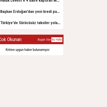
Haluk Levent'e 4 daire kaptıran Müteahhit soluğu savcılıkta aldı
Başkan Erdoğan'dan yeni kredi paketi müjdesi: 6 ay geri ödemesiz, 36 ay vadeli
Türkiye'de Sürücüsüz taksiler yola çıkmaya hazırlanıyor
ok Okunan
Bugün
Dün
Bu Hafta
Kritere uygun haber bulunamıyor.