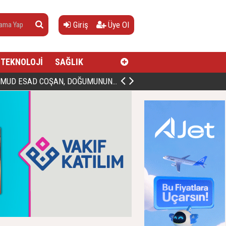
Giriş
Üye Ol
TEKNOLOJİ
SAĞLIK
AN, DOĞUMUNUN HİCRÎ 91. YILINDA ELAZIĞ'DA YÂD EDİLECEK