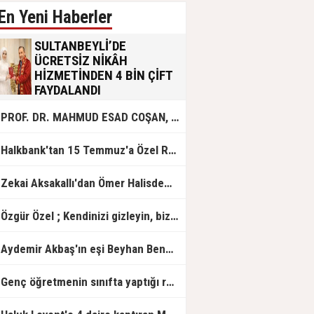
En Yeni Haberler
SULTANBEYLİ’DE
ÜCRETSİZ NİKÂH
HİZMETİNDEN 4 BİN ÇİFT
FAYDALANDI
Sultanbeyli Belediyesi evlilik yolunda
PROF. DR. MAHMUD ESAD COŞAN, DOĞUMUNUN HİCRÎ 91. YILINDA ELAZIĞ'DA YÂD EDİLECEK
olan gençlere destek amacıyla
başlattığı ücretsiz nikâh hizmetini
sürdürüyor. Bu uygulamayı geçen yıl
Halkbank'tan 15 Temmuz'a Özel Reklam Filmi: "İrade Bizim, Zafer Bizim"
başlattıklarını belirten Sultanbeyli
Belediye Başkanı Ali Tombaş,
“Şimdiye kadar 4 bin çiftimize
Zekai Aksakallı'dan Ömer Halisdemir'e 'vefa' ziyareti!
ücretsiz hizmet vermenin
mutluluğunu yaşıyoruz” dedi.
Özgür Özel ; Kendinizi gizleyin, bizden işaret bekleyin
Aydemir Akbaş'ın eşi Beyhan Benek Akbaş hayatını kaybetti
Genç öğretmenin sınıfta yaptığı rezil paylaşım