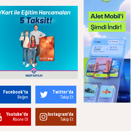
Facebook'ta
Twitter'da
Beğen
Takip Et
Youtube'da
Instagram'da
Abone Ol
Takip Et