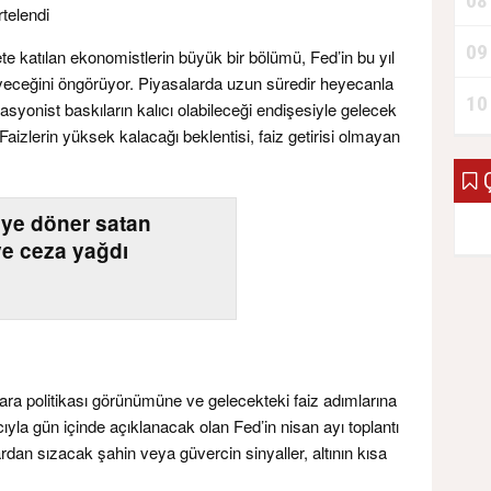
08
rtelendi
09
te katılan ekonomistlerin büyük bir bölümü, Fed’in bu yıl
meyeceğini öngörüyor. Piyasalarda uzun süredir heyecanla
10
asyonist baskıların kalıcı olabileceği endişesiyle gelecek
 Faizlerin yüksek kalacağı beklentisi, faiz getirisi olmayan
Ç
L’ye döner satan
ye ceza yağdı
ara politikası görünümüne ve gelecekteki faiz adımlarına
cıyla gün içinde açıklanacak olan Fed’in nisan ayı toplantı
ardan sızacak şahin veya güvercin sinyaller, altının kısa