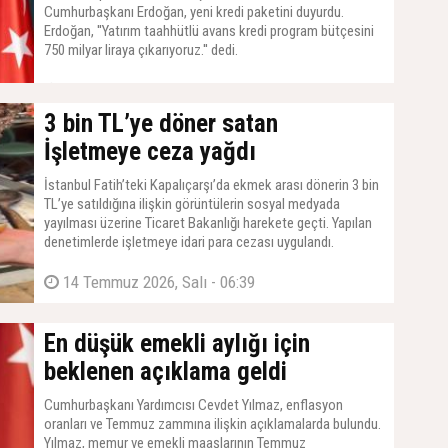
Cumhurbaşkanı Erdoğan, yeni kredi paketini duyurdu.
Erdoğan, ''Yatırım taahhütlü avans kredi program bütçesini
750 milyar liraya çıkarıyoruz.'' dedi.
14 Temmuz 2026, Salı - 07:21
3 bin TL’ye döner satan
İşletmeye ceza yağdı
İstanbul Fatih’teki Kapalıçarşı’da ekmek arası dönerin 3 bin
TL’ye satıldığına ilişkin görüntülerin sosyal medyada
yayılması üzerine Ticaret Bakanlığı harekete geçti. Yapılan
denetimlerde işletmeye idari para cezası uygulandı.
14 Temmuz 2026, Salı - 06:39
En düşük emekli aylığı için
beklenen açıklama geldi
Cumhurbaşkanı Yardımcısı Cevdet Yılmaz, enflasyon
oranları ve Temmuz zammına ilişkin açıklamalarda bulundu.
Yılmaz, memur ve emekli maaşlarının Temmuz